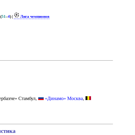
(
51
–
4
) |
Лига чемпионов
рбахче» Стамбул,
«Динамо» Москва
,
истика