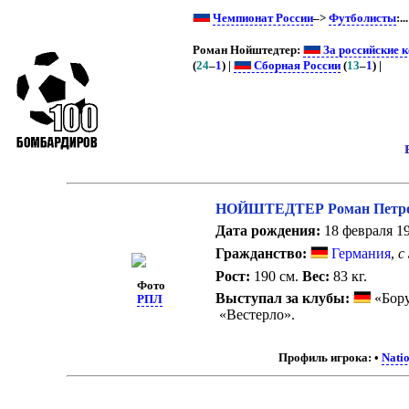
Чемпионат России
–>
Футболисты
:..
Роман Нойштедтер:
За российские 
(
24
–
1
) |
Сборная России
(
13
–
1
) |
НОЙШТЕДТЕР Роман Петр
Дата рождения:
18 февраля 19
Гражданство:
Германия
,
с
Рост:
190 см.
Вес:
83 кг.
Фото
Выступал за клубы:
«Бору
РПЛ
«Вестерло».
Профиль игрока:
•
Nati