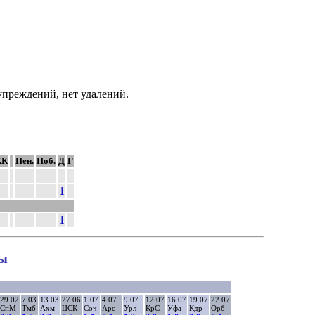
преждений, нет удалений.
КК
Пен.
Поб.
Д
Г
1
1
ны
29.02
7.03
13.03
27.06
1.07
4.07
9.07
12.07
16.07
19.07
22.07
СпМ
Тмб
Ахм
ЦСК
Соч
Арс
Урл
КрС
Уфа
Кдр
Орб