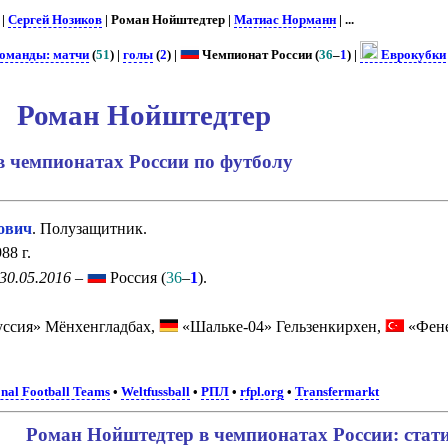
. |
Сергей Нозиков
| Роман Нойштедтер |
Матиас Норманн
| ...
команды: матчи
(
51
) |
голы
(
2
) |
Чемпионат России (
36
–
1
) |
Еврокубки
Роман Нойштедтер
в чемпионатах России по футболу
ович
. Полузащитник.
88 г.
 30.05.2016
–
Россия (
36
–
1
).
ссия» Мёнхенгладбах,
«Шальке-04» Гельзенкирхен,
«Фене
onal Football Teams
•
Weltfussball
•
РПЛ
•
rfpl.org
•
Transfermarkt
Роман Нойштедтер в чемпионатах России: стат