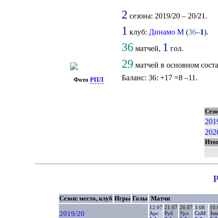
2
сезона: 2019/20 – 20/21.
1
клуб:
Динамо М
(
36
–
1
).
36
1
матчей,
гол.
29
матчей в основном сост
Баланс: 36: +17 =8 –11.
Фото
РПЛ
Сез
201
202
Ито
Р
Сезон: место, клуб
Игры
Голы
Матчи
12.07
21.07
26.07
3.08
10.
2019/20
Арс
Руб
Урл
СпМ
Зен