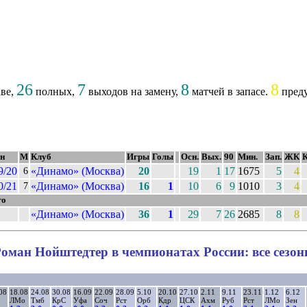
26
7
8
8
аве,
полных,
выходов на замену,
матчей в запасе.
преду
он
М
Клуб
Игры
Голы
Осн.
Вых.
90
Мин.
Зап.
ЖК
9/20
«Динамо» (Москва)
20
19
1
17
1675
5
4
6
0/21
«Динамо» (Москва)
16
1
10
6
9
1010
3
4
7
го
«Динамо» (Москва)
36
1
29
7
26
2685
8
8
оман Нойштедтер в чемпионатах России: все сезо
08
18.08
24.08
30.08
16.09
22.09
28.09
5.10
20.10
27.10
2.11
9.11
23.11
1.12
6.12
ЛМо
Тмб
КрС
Уфа
Соч
Рст
Орб
Кдр
ЦСК
Ахм
Руб
Рст
ЛМо
Зен