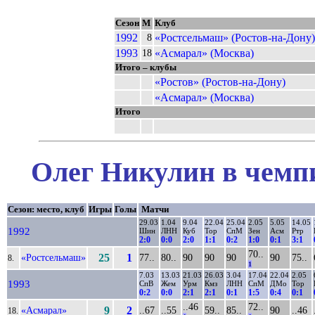
Сезон
М
Клуб
1992
«Ростсельмаш» (Ростов-на-Дону)
8
1993
«Асмарал» (Москва)
18
Итого – клубы
«Ростов» (Ростов-на-Дону)
«Асмарал» (Москва)
Итого
Олег Никулин в чемпи
Сезон: место, клуб
Игры
Голы
Матчи
29.03
1.04
9.04
22.04
25.04
2.05
5.05
14.05
1992
Шин
ЛНН
Куб
Тор
СпМ
Зен
Асм
Ртр
2:0
0:0
2:0
1:1
0:2
1:0
0:1
3:1
70..
«Ростсельмаш»
25
1
77..
80..
90
90
90
90
75..
8.
1
7.03
13.03
21.03
26.03
3.04
17.04
22.04
2.05
1993
СпВ
Жем
Урм
Кмз
ЛНН
СпМ
ДМо
Тор
0:2
0:0
2:1
2:1
0:1
1:5
0:4
0:1
..46
72..
«Асмарал»
9
2
..67
..55
59..
85..
90
..46
18.