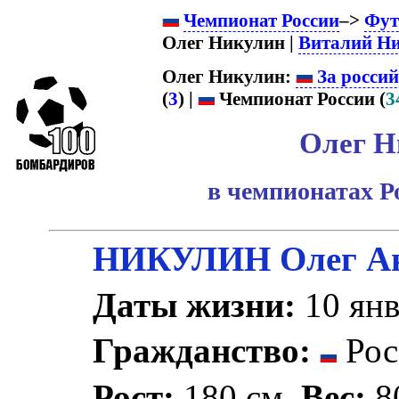
Чемпионат России
–>
Фут
Олег Никулин |
Виталий Н
Олег Никулин:
За россий
(
3
) |
Чемпионат России (
3
Олег Н
в чемпионатах Р
НИКУЛИН Олег Ан
Даты жизни:
10 янв
Гражданство:
Рос
Рост:
180 см.
Вес:
80