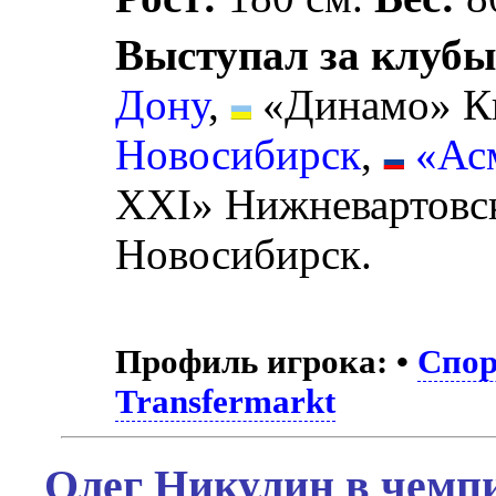
Выступал за клубы
Дону
,
«Динамо» К
Новосибирск
,
«Ас
XXI» Нижневартовс
Новосибирск.
Профиль игрока:
•
Спор
Transfermarkt
Олег Никулин в чемпи