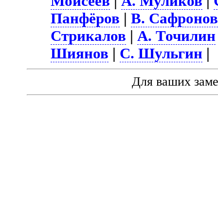
Моисеев
|
А. Муликов
|
Панфёров
|
В. Сафроно
Стрикалов
|
А. Точилин
Шиянов
|
С. Шульгин
|
Для ваших зам