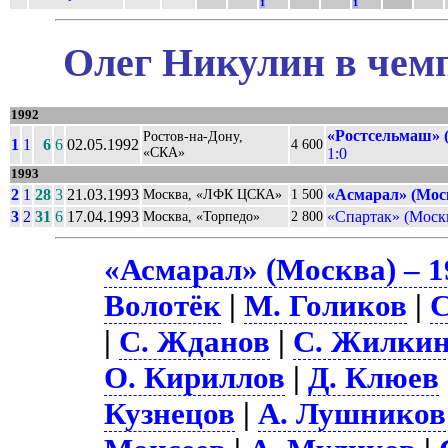
1
1
Олег Никулин в чемп
1992
«Ростсельмаш» (
Ростов-на-Дону,
1
1
6
6
02.05.1992
4 600
«СКА»
1:0
1993
2
1
28
3
21.03.1993
«Асмарал» (Мос
Москва, «ЛФК ЦСКА»
1 500
3
2
31
6
17.04.1993
«Спартак» (Моск
Москва, «Торпедо»
2 800
«Асмарал» (Москва) – 1
Волотёк
|
М. Голиков
|
С
|
С. Жданов
|
С. Жилки
О. Кириллов
|
Д. Клюев
Кузнецов
|
А. Лушников