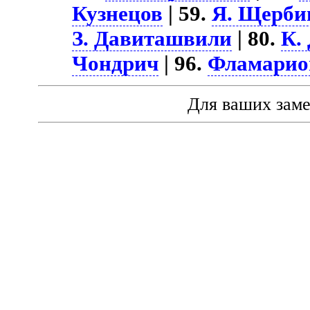
Кузнецов
| 59.
Я. Щерби
З. Давиташвили
| 80.
К.
Чондрич
| 96.
Фламарио
Для ваших зам