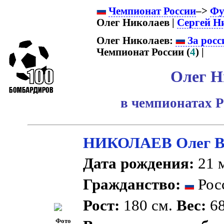
Чемпионат России
–>
Фу
Олег Николаев |
Сергей Н
Олег Николаев:
За росс
Чемпионат России (
4
) |
Олег Н
в чемпионатах Р
НИКОЛАЕВ Олег В
Дата рождения:
21 м
Гражданство:
Рос
Рост:
180 см.
Вес:
68
Фото