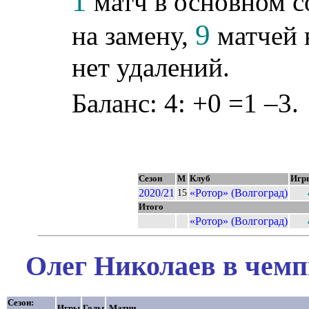
1
матч в основном с
9
на замену,
матчей 
нет удалений.
Баланс: 4: +0 =1 –3.
Сезон
М
Клуб
Игр
2020/21
«Ротор» (Волгоград)
15
Итого
«Ротор» (Волгоград)
Олег Николаев в чемп
Сезон:
Игры
Голы
Матчи