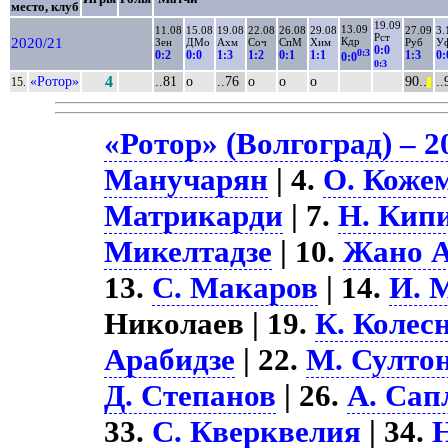
место, клуб
19.09
13.09
11.08
15.08
19.08
22.08
26.08
29.08
27.09
3.
Рст
2020/21
Кдр
Зен
ДМо
Ахм
Соч
СпМ
Хим
Руб
У
0:0
0:3
0:2
0:0
1:3
1:2
0:1
1:1
1:3
0:
0:0
0:3
«Ротор»
4
..81
о
..76
о
о
о
90..
..
15.
||
«Ротор» (Волгоград) – 2
Манучарян
| 4.
О. Коже
Матрикарди
| 7.
Н. Кип
Микелтадзе
| 10.
Жано А
13.
С. Макаров
| 14.
И. 
Николаев | 19.
К. Колес
Арабидзе
| 22.
М. Султо
Д. Степанов
| 26.
А. Сап
33.
С. Кверквелия
| 34.