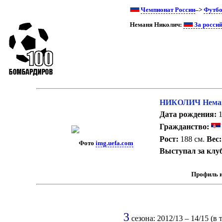
Чемпионат России
–>
Футб
Неманя Николич:
За росси
НИКОЛИЧ Нема
Дата рождения:
1
Гражданство:
Рост:
188 см.
Вес:
Фото
img.uefa.com
Выступал за клу
Профиль и
3
сезона: 2012/13 – 14/15 (в 