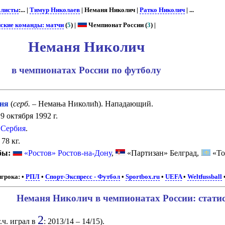
олисты
:... |
Тимур Николаев
| Неманя Николич |
Ратко Николич
| ...
йские команды: матчи
(
5
) |
Чемпионат России (
3
) |
Неманя Николич
в чемпионатах России по футболу
ня
(
серб.
– Немања Николић). Нападающий.
9 октября 1992 г.
Сербия
.
78 кг.
бы:
«Ростов» Ростов-на-Дону
,
«Партизан» Белград,
«То
грока:
•
РПЛ
•
Спорт-Экспресс - Футбол
•
Sportbox.ru
•
UEFA
•
Weltfussball
Неманя Николич в чемпионатах России: стати
2
т.ч. играл в
: 2013/14 – 14/15).