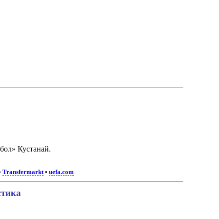
бол» Кустанай.
•
Transfermarkt
•
uefa.com
стика