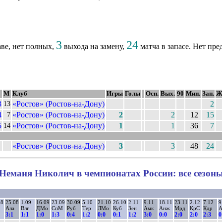
3
24
аве, нет полных,
выхода на замену,
матча в запасе. Нет пр
М
Клуб
Игры
Голы
Осн.
Вых.
90
Мин.
Зап.
Ж
3
«Ростов» (Ростов-на-Дону)
2
13
4
«Ростов» (Ростов-на-Дону)
2
2
12
15
7
5
«Ростов» (Ростов-на-Дону)
1
1
36
7
14
«Ростов» (Ростов-на-Дону)
3
3
48
24
Неманя Николич в чемпионатах России: все сезон
08
25.08
1.09
16.09
23.09
30.09
5.10
21.10
26.10
2.11
9.11
18.11
23.11
2.12
7.12
9
Ала
Влг
ДМо
СпМ
Руб
Тер
ЛМо
Куб
Зен
Амк
Анж
Мрд
КрС
Кдр
А
3:1
1:1
1:0
1:3
0:4
1:2
0:0
0:1
1:2
3:0
0:0
2:0
2:0
2:3
0