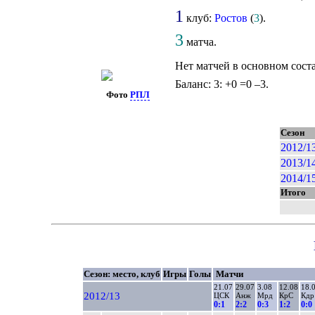
1
клуб:
Ростов
(
3
).
3
матча.
Нет матчей в основном сост
Баланс: 3: +0 =0 –3.
Фото
РПЛ
Сезон
2012/1
2013/1
2014/1
Итого
Сезон: место, клуб
Игры
Голы
Матчи
21.07
29.07
3.08
12.08
18.
2012/13
ЦСК
Анж
Мрд
КрС
Кдр
0:1
2:2
0:3
1:2
0:0