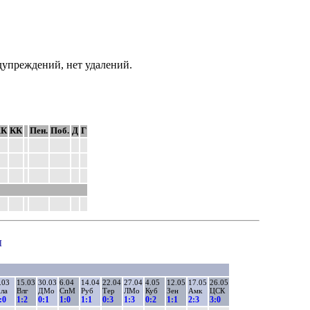
едупреждений, нет удалений.
К
КК
Пен.
Поб.
Д
Г
ы
.03
15.03
30.03
6.04
14.04
22.04
27.04
4.05
12.05
17.05
26.05
ла
Влг
ДМо
СпМ
Руб
Тер
ЛМо
Куб
Зен
Амк
ЦСК
:0
1:2
0:1
1:0
1:1
0:3
1:3
0:2
1:1
2:3
3:0