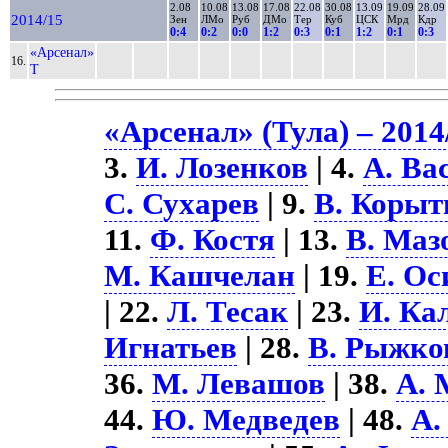
2.08
10.08
13.08
17.08
22.08
30.08
13.09
19.09
28.09
2014/15
Зен
ЛМо
Руб
ДМо
Тер
Куб
ЦСК
Мрд
Кдр
0:4
0:2
0:0
1:2
0:3
0:1
1:2
0:1
0:3
«Арсенал»
16.
Т
«Арсенал» (Тула) – 2014
3.
И. Лозенков
| 4.
А. Ва
С. Сухарев
| 9.
В. Корыт
11.
Ф. Костя
| 13.
В. Маз
М. Кашчелан
| 19.
Е. Ос
| 22.
Л. Тесак
| 23.
И. Ка
Игнатьев
| 28.
В. Рыжко
36.
М. Левашов
| 38.
А. 
44.
Ю. Медведев
| 48.
А.