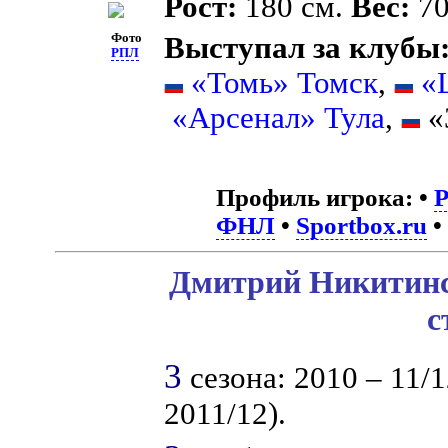
Рост:
180 см.
Вес:
70
Фото
Выступал за клубы
РПЛ
«Томь» Томск
,
«
«Арсенал» Тула
,
«
Профиль игрока:
•
ФНЛ
•
Sportbox.ru
•
Дмитрий Никитинс
с
3
сезона: 2010 – 11/1
2011/12).