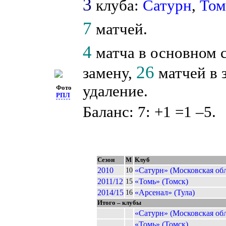
3
клуба:
Сатурн
,
Том
7
матчей.
4
матча в основном 
26
замену,
матчей в 
удаление.
Фото
РПЛ
Баланс: 7: +1 =1 –5.
Сезон
М
Клуб
2010
«Сатурн» (Московская обл
10
2011/12
«Томь» (Томск)
15
2014/15
«Арсенал» (Тула)
16
Итого – клубы
«Сатурн» (Московская обл
«Томь» (Томск)