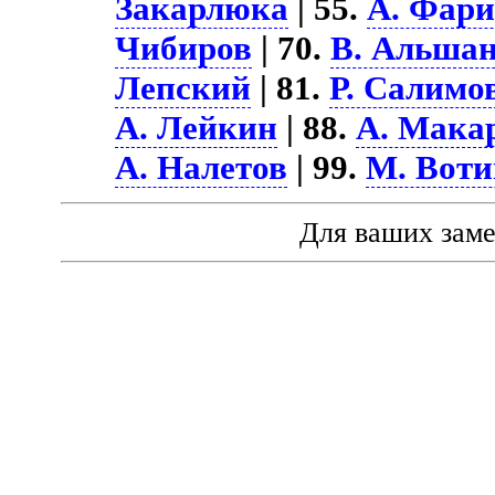
Закарлюка
| 55.
А. Фар
Чибиров
| 70.
В. Альша
Лепский
| 81.
Р. Салимо
А. Лейкин
| 88.
А. Мака
А. Налетов
| 99.
М. Воти
Для ваших зам