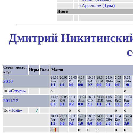
«Арсенал» (Тула)
Итого
Дмитрий Никитинский 
с
Сезон: место,
Игры
Голы
Матчи
клуб
14.03
20.03
28.03
4.04
10.04
18.04
24.04
2.05
5.05
2010
Ала
Сиб
Рст
Руб
КрС
СпМ
ДМо
Зен
ЛМо
1:1
1:1
0:1
0:0
1:2
0:0
0:1
0:1
1:0
«Сатурн»
о
о
10.
14.03
20.03
4.04
11.04
18.04
24.04
1.05
7.05
14.05
2011/12
Влг
Куб
Тер
Анж
СНч
ЦСК
Амк
КрС
Кдр
0:2
0:1
0:2
0:0
2:1
1:1
2:1
1:1
2:2
«Томь»
7
о
о
о
о
15.
20.11
27.11
3.03
12.03
18.03
24.03
30.03
8.04
14.04
Рст
Кдр
Тер
Влг
Амк
КрС
СНч
Кдр
Тер
1:3
0:0
0:1
1:0
0:0
0:0
2:0
1:3
3:0
53
о
о
о
о
о
|
|