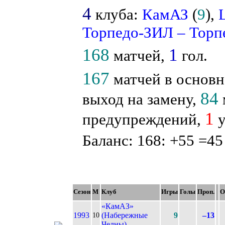
4
клуба:
КамАЗ
(
9
),
Торпедо-ЗИЛ – Торп
168
1
матчей,
гол.
167
матчей в основн
84
выход на замену,
1
предупреждений,
у
Баланс: 168: +55 =45
Сезон
М
Клуб
Игры
Голы
Проп.
О
«КамАЗ»
1993
(Набережные
9
–13
10
Челны)