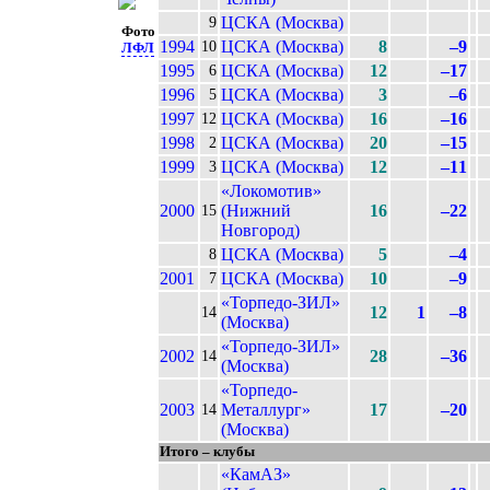
ЦСКА (Москва)
9
Фото
1994
ЦСКА (Москва)
8
–9
10
ЛФЛ
1995
ЦСКА (Москва)
12
–17
6
1996
ЦСКА (Москва)
3
–6
5
1997
ЦСКА (Москва)
16
–16
12
1998
ЦСКА (Москва)
20
–15
2
1999
ЦСКА (Москва)
12
–11
3
«Локомотив»
2000
(Нижний
16
–22
15
Новгород)
ЦСКА (Москва)
5
–4
8
2001
ЦСКА (Москва)
10
–9
7
«Торпедо-ЗИЛ»
12
1
–8
14
(Москва)
«Торпедо-ЗИЛ»
2002
28
–36
14
(Москва)
«Торпедо-
2003
Металлург»
17
–20
14
(Москва)
Итого – клубы
«КамАЗ»