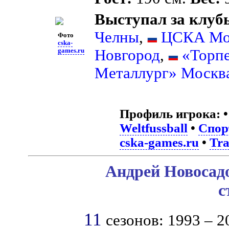
Выступал за клуб
Челны
,
ЦСКА Мо
Фото
cska-
Новгород
,
«Торп
games.ru
Металлург» Москв
Профиль игрока:
Weltfussball
•
Спор
cska-games.ru
•
Tra
Андрей Новосадо
с
11
сезонов: 1993 – 2