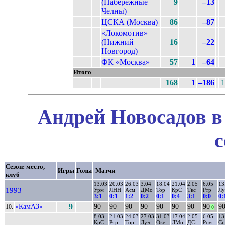
(Набережные
9
–13
Челны)
ЦСКА (Москва)
86
–87
«Локомотив»
(Нижний
16
–22
Новгород)
ФК «Москва»
57
1
–64
Итого
168
1
–186
1
Андрей Новосадов в
с
Сезон: место,
Игры
Голы
Матчи
клуб
13.03
20.03
26.03
3.04
18.04
21.04
2.05
6.05
13
1993
Урм
ЛНН
Асм
ДМо
Тор
КрС
Ткс
Ртр
Лу
3:1
0:1
1:2
0:2
0:1
0:4
3:1
0:0
0:
«КамАЗ»
9
90
90
90
90
90
90
90
90
9
10.
0
8.03
21.03
24.03
27.03
31.03
17.04
2.05
6.05
13
КрС
Ртр
Тор
Луч
Оке
ЛМо
ДСт
Рсм
С