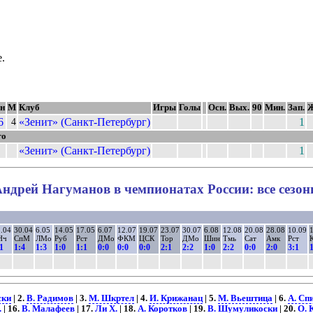
.
н
М
Клуб
Игры
Голы
Осн.
Вых.
90
Мин.
Зап.
6
«Зенит» (Санкт-Петербург)
1
4
го
«Зенит» (Санкт-Петербург)
1
ндрей Нагуманов в чемпионатах России: все сезо
.04
30.04
6.05
14.05
17.05
6.07
12.07
19.07
23.07
30.07
6.08
12.08
20.08
28.08
10.09
1
Нч
СпМ
ЛМо
Руб
Рст
ДМо
ФКМ
ЦСК
Тор
ДМо
Шин
Тмь
Сат
Амк
Рст
1
1:4
1:3
1:0
1:1
0:0
0:0
0:0
2:1
2:2
1:0
2:2
0:0
2:0
3:1
1
ски
| 2.
В. Радимов
| 3.
М. Шкртел
| 4.
И. Крижанац
| 5.
М. Вьештица
| 6.
А. Сп
.
| 16.
В. Малафеев
| 17.
Ли Х.
| 18.
А. Коротков
| 19.
В. Шумуликоски
| 20.
О. 