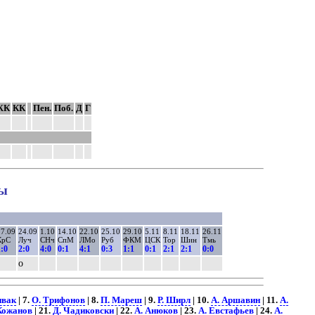
ЖК
КК
Пен.
Поб.
Д
Г
ны
7.09
24.09
1.10
14.10
22.10
25.10
29.10
5.11
8.11
18.11
26.11
КрС
Луч
СНч
СпМ
ЛМо
Руб
ФКМ
ЦСК
Тор
Шин
Тмь
:0
2:0
4:0
0:1
4:1
0:3
1:1
0:1
2:1
2:1
0:0
о
ивак
| 7.
О. Трифонов
| 8.
П. Мареш
| 9.
Р. Ширл
| 10.
А. Аршавин
| 11.
А.
Кожанов
| 21.
Д. Чадиковски
| 22.
А. Анюков
| 23.
А. Евстафьев
| 24.
А.