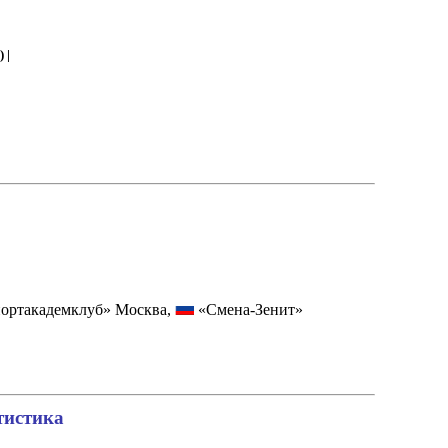
2
) |
ортакадемклуб» Москва,
«Смена-Зенит»
тистика