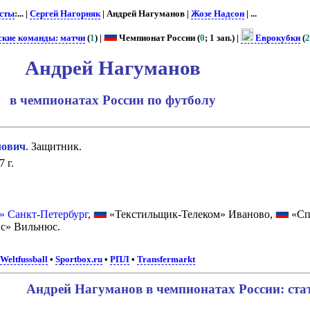
сты
:... |
Сергей Нагорняк
| Андрей Нагуманов |
Жозе Надсон
| ...
ские команды: матчи
(
1
) |
Чемпионат России (
0
; 1 зап.) |
Еврокубки
(
Андрей Нагуманов
в чемпионатах России по футболу
ович
. Защитник.
 г.
» Санкт-Петербург
,
«Текстильщик-Телеком» Иваново,
«Сп
с» Вильнюс.
Weltfussball
•
Sportbox.ru
•
РПЛ
•
Transfermarkt
Андрей Нагуманов в чемпионатах России: ста