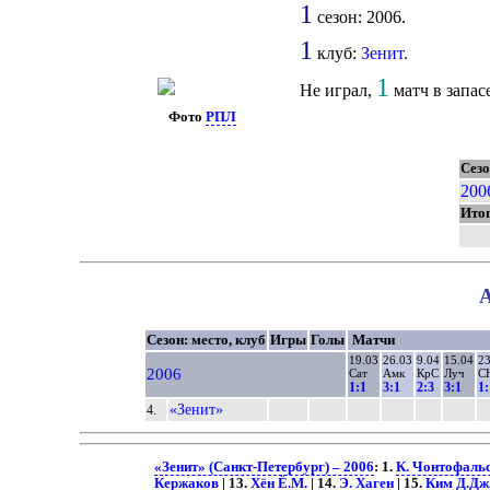
1
сезон: 2006.
1
клуб:
Зенит
.
1
Не играл,
матч в запасе
Фото
РПЛ
Сезо
200
Ито
А
Сезон: место, клуб
Игры
Голы
Матчи
19.03
26.03
9.04
15.04
23
2006
Сат
Амк
КрС
Луч
С
1:1
3:1
2:3
3:1
1:
«Зенит»
4.
«Зенит» (Санкт-Петербург) – 2006
: 1.
К. Чонтофаль
Кержаков
| 13.
Хён Ё.М.
| 14.
Э. Хаген
| 15.
Ким Д.Дж