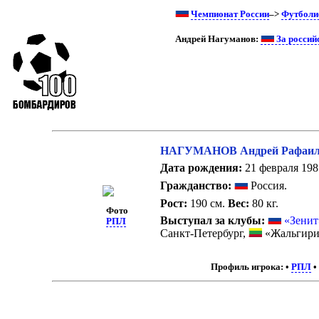
Чемпионат России
–>
Футболи
Андрей Нагуманов:
За россий
НАГУМАНОВ Андрей Рафаил
Дата рождения:
21 февраля 1987
Гражданство:
Россия.
Рост:
190 см.
Вес:
80 кг.
Фото
Выступал за клубы:
«Зенит
РПЛ
Санкт-Петербург,
«Жальгири
Профиль игрока:
•
РПЛ
•