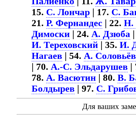
Палиенко
| 11.
Ж. Тава
15.
С. Лончар
| 17.
С. Ба
21.
Р. Фернандес
| 22.
Н.
Димоски
| 24.
А. Дзюба
|
И. Тереховский
| 35.
И. 
Нагаев
| 54.
А. Соловьё
| 70.
А.-С. Эльдарушев
|
78.
А. Васютин
| 80.
В. 
Болдырев
| 97.
С. Грибо
Для ваших зам