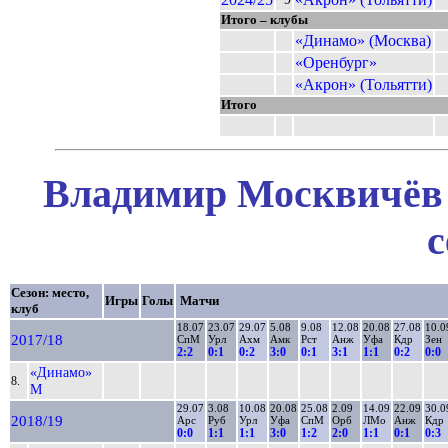
Итого – клубы
«Динамо» (Москва)
«Оренбург»
«Акрон» (Тольятти)
Итого
Владимир Москвичёв 
с
Сезон: место,
Игры
Голы
Матчи
клуб
18.07
23.07
29.07
5.08
9.08
12.08
20.08
27.08
10.0
2017/18
СпМ
Урл
Ахм
Амк
Рст
Анж
Уфа
Кдр
Зен
2:2
0:1
0:2
3:0
0:1
3:1
1:1
0:2
0:0
«Динамо»
8.
М
29.07
3.08
10.08
20.08
25.08
2.09
14.09
22.09
30.0
2018/19
Арс
Руб
Урл
Уфа
СпМ
Орб
ЛМо
Анж
Кдр
0:0
1:1
1:1
3:0
1:2
2:0
1:1
0:1
0:3