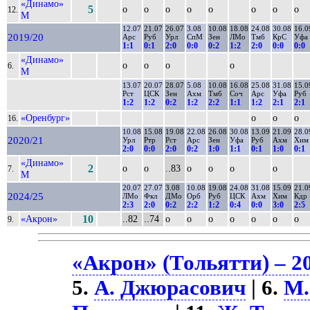
«Динамо»
5
о
о
о
о
о
о
о
о
12.
М
12.07
21.07
26.07
3.08
10.08
18.08
24.08
30.08
16.0
2019/20
Арс
Руб
Урл
СпМ
Зен
ЛМо
Тмб
КрС
Уфа
1:1
0:1
2:0
0:0
0:2
1:2
2:0
0:0
0:0
«Динамо»
о
о
о
о
6.
М
13.07
20.07
28.07
5.08
10.08
16.08
25.08
31.08
15.0
Рст
ЦСК
Зен
Ахм
Тмб
Соч
Арс
Уфа
Руб
1:2
1:2
0:2
1:2
2:2
1:1
1:2
2:1
2:1
«Оренбург»
о
о
о
16.
10.08
15.08
19.08
22.08
26.08
30.08
13.09
21.09
28.0
2020/21
Урл
Ртр
Рст
Арс
Зен
Уфа
Руб
Ахм
Хим
2:0
0:0
2:0
0:2
1:0
1:1
0:1
1:0
0:1
«Динамо»
2
о
о
..83
о
о
о
о
7.
М
20.07
27.07
3.08
10.08
19.08
24.08
31.08
15.09
21.0
2024/25
ЛМо
Фкл
ДМо
Орб
Руб
ЦСК
Ахм
Хим
Кдр
2:3
2:0
0:2
2:2
1:2
0:4
0:0
3:0
2:5
«Акрон»
10
..82
..74
о
о
о
о
о
о
о
9.
«Акрон» (Тольятти) – 2
5.
А. Джюрасович
| 6.
М.