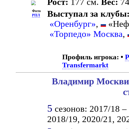
Рост:
177 см.
Вес:
74
Фото
Выступал за клубы
РПЛ
«Оренбург»
,
«Неф
«Торпедо» Москва
,
Профиль игрока:
•
Transfermarkt
Владимир Москвич
с
5
сезонов: 2017/18 – 
2018/19, 2020/21, 20