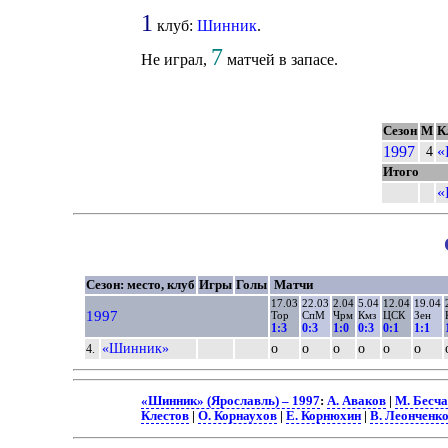
1
клуб:
Шинник
.
7
Не играл,
матчей в запасе.
Сезон
М
К
1997
«
4
Итого
«
Сезон: место, клуб
Игры
Голы
Матчи
17.03
22.03
2.04
5.04
12.04
19.04
1997
Тор
СпМ
Чрм
Кмз
ЦСК
Зен
1:3
0:3
1:0
0:3
0:1
1:1
«Шинник»
о
о
о
о
о
о
4.
«Шинник» (Ярославль) – 1997
:
А. Аваков
|
М. Бесч
Клестов
|
О. Корнаухов
|
Е. Корнюхин
|
В. Леонченк