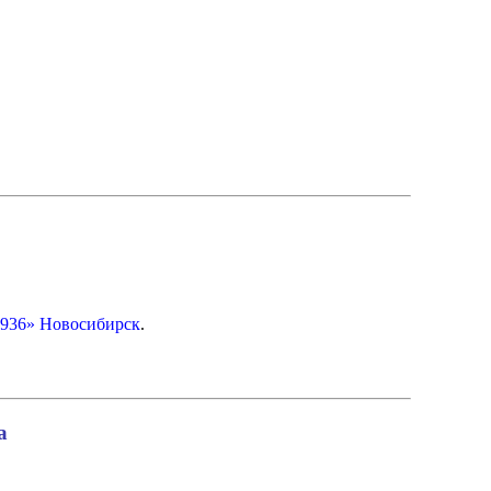
1936» Новосибирск
.
а