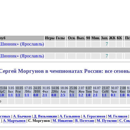
луб
Игры
Голы
Осн.
Вых.
90
Мин.
Зап.
ЖК
КК
Пе
Шинник» (Ярославль)
7
Шинник» (Ярославль)
7
Сергей Моргунов в чемпионатах России: все сезон
23.04
3.05
10.05
17.05
24.05
31.05
14.06
18.06
25.06
2.07
9.07
16.07
23.07
30.07
2.08
9.
КрС
Бал
Рсм
ЛМо
ЛНН
Фкл
ДМо
Ала
Ртр
Жем
Тюм
Тор
СпМ
Чрм
Кмз
Ц
1:0
1:1
1:1
1:1
0:0
2:1
0:0
2:5
1:1
1:2
1:0
2:1
1:1
0:1
1:0
0
о
астных
|
А. Бычков
|
Д. Вязьмикин
|
А. Гальянов
|
А. Герасимов
|
М. Голиков
|
о
|
А. Мартынов
| С. Моргунов |
М. Никитин
|
В. Потехин
|
М. Путилин
|
С. Сн