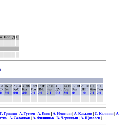
н.
Поб.
Д
Г
ы
08
16.08
23.08
30.08
3.09
13.09
27.09
4.10
14.10
17.10
25.10
1.11
9.11
СК
Зен
КрС
Бал
Рсм
ЛМо
Фкл
ДМо
Ала
Ртр
ЛНН
Жем
Тюм
:0
2:0
0:0
4:0
2:1
2:1
2:1
0:3
3:0
0:1
1:0
2:1
2:1
Г. Гришин
|
А. Гутеев
|
А. Енин
|
А. Иляскин
|
А. Казалов
|
С. Калинин
|
А.
ытко
|
А. Соловцов
|
А. Филиппов
|
В. Черницын
|
А. Щиголев
|