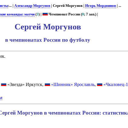
исты
:... |
Александр Моргунов
| Сергей Моргунов |
Игорь Мордвинов
| ...
ские команды: матчи
(
3
) |
Чемпионат России (
0
; 7 зап.) |
Сергей Моргунов
в чемпионатах России по футболу
ик.
,
«Звезда» Иркутск,
«Шинник» Ярославль
,
«Чкаловец-
kt
Сергей Моргунов в чемпионатах России: статистик