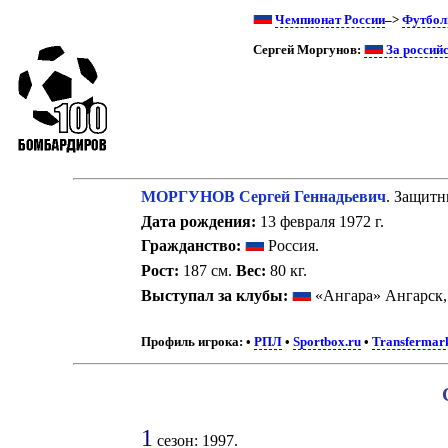
Чемпионат России
–>
Футбол
Сергей Моргунов:
За россий
МОРГУНОВ Сергей Геннадьевич
. Защитн
Дата рождения:
13 февраля 1972 г.
Гражданство:
Россия.
Рост:
187 см.
Вес:
80 кг.
Выступал за клубы:
«Ангара» Ангарск
Профиль игрока:
•
РПЛ
•
Sportbox.ru
•
Transfermar
1
сезон: 1997.