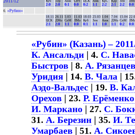
2011/12
Куб
Тер
Анж
СНч
ЦСК
Амк
КрС
Кдр
Зен
ЛМ
2:0
2:0
0:1
0:0
0:2
1:1
2:2
2:1
2:2
0:0
«Рубин»
6.
18.11
26.11
5.03
11.03
18.03
25.03
1.04
7.04
15.04
22.
ЦСК
ДМо
СпМ
ЛМо
Куб
Зен
Анж
ДМо
СпМ
ЛМ
2:1
2:0
1:1
0:0
0:1
1:1
1:0
1:1
0:2
0:0
«Рубин» (Казань) – 2011
К. Ансальди
| 4.
С. Нава
Быстров
| 8.
А. Рязанце
Уридия
| 14.
В. Чала
| 15
Аэдо-Вальдес
| 19.
В. К
Орехов
| 23.
Р. Ерёменко
И. Маркано
| 27.
С. Бок
31.
А. Березин
| 35.
И. Т
Умарбаев
| 51.
А. Сикое