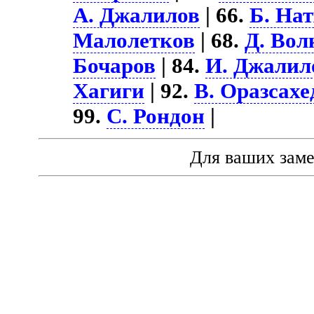
А. Джалилов
| 66.
Б. Нат
Малолетков
| 68.
Д. Вол
Бочаров
| 84.
И. Джалил
Хагиги
| 92.
В. Оразсахе
99.
С. Рондон
|
Для ваших зам