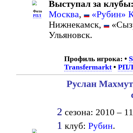
Выступал за клубы
Фото
Москва
,
«Рубин» К
РПЛ
Нижнекамск,
«Сыз
Ульяновск.
Профиль игрока:
•
S
Transfermarkt
•
РП
Руслан Махмут
2
сезона: 2010 – 11
1
клуб:
Рубин
.