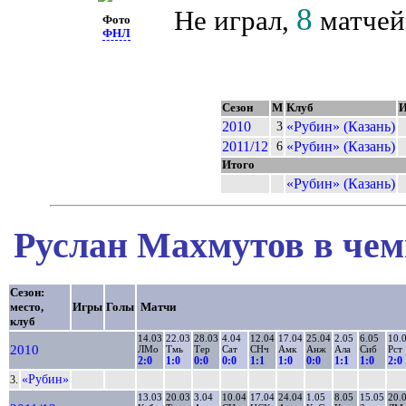
8
Не играл,
матчей 
Фото
ФНЛ
Сезон
М
Клуб
2010
«Рубин» (Казань)
3
2011/12
«Рубин» (Казань)
6
Итого
«Рубин» (Казань)
Руслан Махмутов в чем
Сезон:
место,
Игры
Голы
Матчи
клуб
14.03
22.03
28.03
4.04
12.04
17.04
25.04
2.05
6.05
10.
2010
ЛМо
Тмь
Тер
Сат
СНч
Амк
Анж
Ала
Сиб
Рст
2:0
1:0
0:0
0:0
1:1
1:0
0:0
1:1
1:0
2:0
«Рубин»
3.
13.03
20.03
3.04
10.04
17.04
24.04
1.05
8.05
15.05
20.