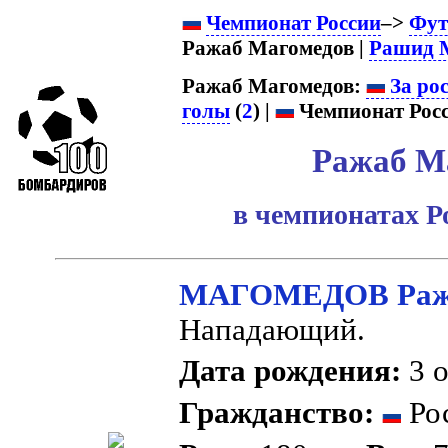
Чемпионат России
–>
Фут
Ражаб Магомедов |
Рашид 
Ражаб Магомедов:
За ро
голы
(
2
) |
Чемпионат Росс
Ражаб М
в чемпионатах Р
МАГОМЕДОВ Ража
Нападающий.
Дата рождения:
3 о
Гражданство:
Рос