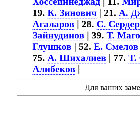
Хоссейннеджад
| 11.
Ми
19.
К. Зинович
| 21.
А. Д
Агаларов
| 28.
С. Серде
Зайнудинов
| 39.
Т. Маг
Глушков
| 52.
Е. Смелов
75.
А. Шихалиев
| 77.
Т.
Алибеков
|
Для ваших зам