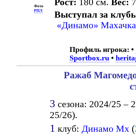
Рост:
180 см.
Вес:
7
Фото
РПЛ
Выступал за клуб
«Динамо» Махачка
Профиль игрока:
•
Sportbox.ru
•
herita
Ражаб Магомедо
с
3
сезона: 2024/25 – 2
25/26).
1
клуб:
Динамо Мх
(