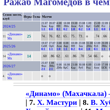
Ражаб Магомедов в чем
Сезон: место,
Игры
Голы
Матчи
клуб
21.07
28.07
4.08
10.08
19.08
23.08
1.09
15.09
22.09
2024/25
Хим
Кдр
НН
ЛМо
Ахм
Руб
КрС
СпМ
Рст
1:1
0:0
0:1
0:2
1:0
0:2
1:0
1:1
0:0
«Динамо»
25
74..
76..
82..
65..
75..
73..
о
..74
..66
11.
Мх
19.07
27.07
3.08
8.08
18.08
23.08
31.08
12.09
20.09
2025/26
СпМ
Орб
Ахм
Акр
НН
Зен
ДМо
Руб
ЛМо
0:1
1:1
1:0
1:1
0:2
0:4
1:0
0:1
1:1
«Динамо»
14
..60
..86
62..
..61
..86
..70
..54
66..
о
14.
Мх
25.07
1.08
9.08
16.08
23.08
30.08
6.09
13.09
17.09
2026/27
Фкл
ЛМо
ДМо
КрС
Кдр
Руб
Род
Ахм
ЦСК
2:1
2:1
«Динамо»
о
о
4.
Мх
«Динамо» (Махачкала) –
| 7.
Х. Мастури
| 8.
В. Ху