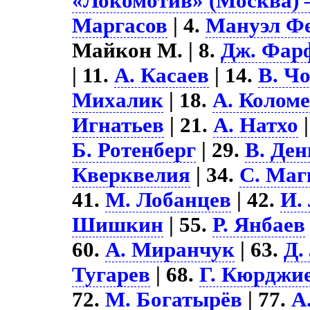
«Локомотив» (Москва) –
Маргасов
| 4.
Мануэл Ф
Майкон М. | 8.
Дж. Фар
| 11.
А. Касаев
| 14.
В. Ч
Михалик
| 18.
А. Колом
Игнатьев
| 21.
А. Натхо
|
Б. Ротенберг
| 29.
В. Ден
Кверквелия
| 34.
С. Маг
41.
М. Лобанцев
| 42.
И.
Шишкин
| 55.
Р. Янбаев
60.
А. Миранчук
| 63.
Д.
Тугарев
| 68.
Г. Кюрджи
72.
М. Богатырёв
| 77.
А