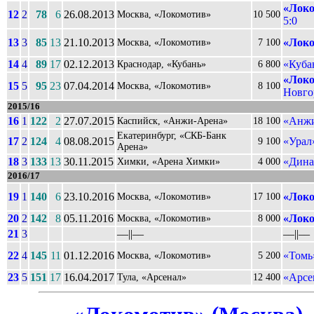
«Локо
12
2
78
6
26.08.2013
Москва, «Локомотив»
10 500
5:0
13
3
85
13
21.10.2013
«Локо
Москва, «Локомотив»
7 100
14
4
89
17
02.12.2013
«Куба
Краснодар, «Кубань»
6 800
«Локо
15
5
95
23
07.04.2014
Москва, «Локомотив»
8 100
Новгор
2015/16
16
1
122
2
27.07.2015
«Анжи
Каспийск, «Анжи-Арена»
18 100
Екатеринбург, «СКБ-Банк
17
2
124
4
08.08.2015
«Урал
9 100
Арена»
18
3
133
13
30.11.2015
«Дина
Химки, «Арена Химки»
4 000
2016/17
19
1
140
6
23.10.2016
«Локо
Москва, «Локомотив»
17 100
20
2
142
8
05.11.2016
«Локо
Москва, «Локомотив»
8 000
21
3
––||––
––||––
22
4
145
11
01.12.2016
«Томь
Москва, «Локомотив»
5 200
23
5
151
17
16.04.2017
«Арсе
Тула, «Арсенал»
12 400