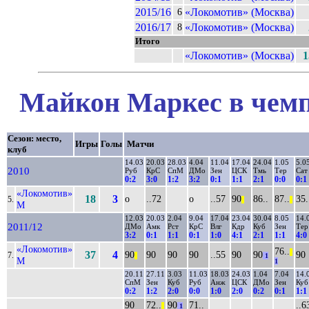
2015/16
«Локомотив» (Москва)
6
2016/17
«Локомотив» (Москва)
8
Итого
«Локомотив» (Москва)
1
Майкон Маркес в чемп
Сезон: место,
Игры
Голы
Матчи
клуб
14.03
20.03
28.03
4.04
11.04
17.04
24.04
1.05
5.0
2010
Руб
КрС
СпМ
ДМо
Зен
ЦСК
Тмь
Тер
Сат
0:2
3:0
1:2
3:2
0:1
1:1
2:1
0:0
0:1
«Локомотив»
18
3
о
..72
о
..57
90
86..
87..
35.
5.
||
||
М
12.03
20.03
2.04
9.04
17.04
23.04
30.04
8.05
14.
2011/12
ДМо
Амк
Рст
КрС
Влг
Кдр
Куб
Зен
Тер
3:2
0:1
1:1
0:1
1:0
4:1
2:1
1:1
4:0
«Локомотив»
76..
||
37
4
90
90
90
90
..55
90
90
90
7.
||
1
М
1
20.11
27.11
3.03
11.03
18.03
24.03
1.04
7.04
14.
СпМ
Зен
Куб
Руб
Анж
ЦСК
ДМо
Зен
Куб
0:2
1:2
2:0
0:0
1:0
2:0
0:2
0:1
1:1
90
72..
90
71..
..6
||
1