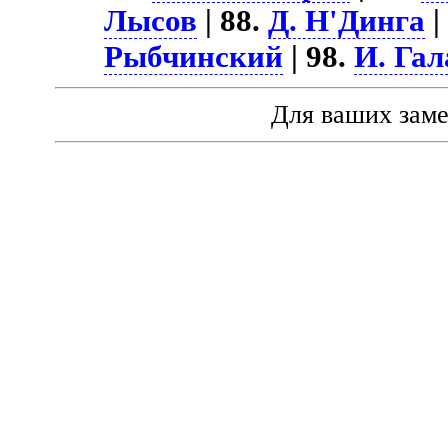
Лысов
| 88.
Д. Н'Динга
|
Рыбчинский
| 98.
И. Га
Для ваших зам