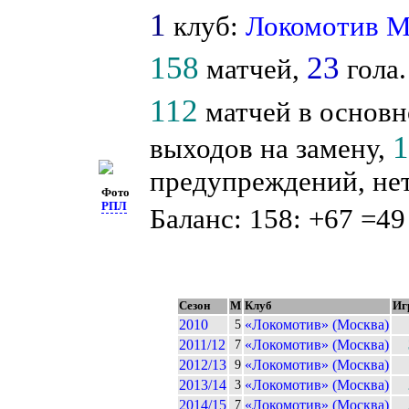
1
клуб:
Локомотив 
158
23
матчей,
гола.
112
матчей в основн
выходов на замену,
предупреждений, нет
Фото
РПЛ
Баланс: 158: +67 =49
Сезон
М
Клуб
Иг
2010
«Локомотив» (Москва)
5
2011/12
«Локомотив» (Москва)
7
2012/13
«Локомотив» (Москва)
9
2013/14
«Локомотив» (Москва)
3
2014/15
«Локомотив» (Москва)
7