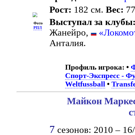
Рост:
182 см.
Вес:
77
Выступал за клубы
Фото
РПЛ
Жанейро,
«Локомо
Анталия.
Профиль игрока:
•
Ф
Спорт-Экспресс - Ф
Weltfussball
•
Transf
Майкон Маркес
с
7
сезонов: 2010 – 16/