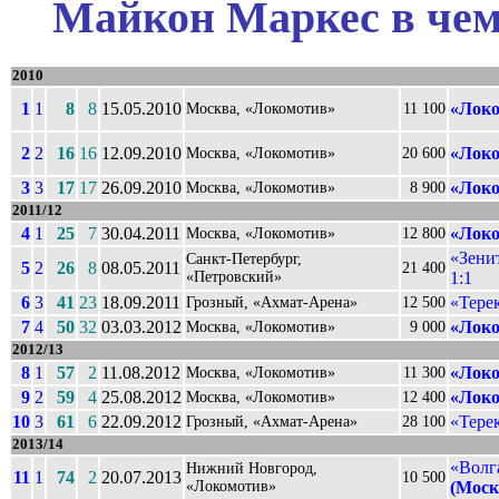
Майкон Маркес в чем
2010
1
1
8
8
15.05.2010
«Локо
Москва, «Локомотив»
11 100
2
2
16
16
12.09.2010
«Локо
Москва, «Локомотив»
20 600
3
3
17
17
26.09.2010
«Локо
Москва, «Локомотив»
8 900
2011/12
4
1
25
7
30.04.2011
«Локо
Москва, «Локомотив»
12 800
«Зени
Санкт-Петербург,
5
2
26
8
08.05.2011
21 400
«Петровский»
1:1
6
3
41
23
18.09.2011
«Тере
Грозный, «Ахмат-Арена»
12 500
7
4
50
32
03.03.2012
«Локо
Москва, «Локомотив»
9 000
2012/13
8
1
57
2
11.08.2012
«Локо
Москва, «Локомотив»
11 300
9
2
59
4
25.08.2012
«Локо
Москва, «Локомотив»
12 400
10
3
61
6
22.09.2012
«Тере
Грозный, «Ахмат-Арена»
28 100
2013/14
«Волг
Нижний Новгород,
11
1
74
2
20.07.2013
10 500
«Локомотив»
(Моск