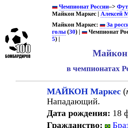
Чемпионат России
–>
Фут
Майкон Маркес |
Алексей 
Майкон Маркес:
За росс
голы
(
30
) |
Чемпионат Рос
5
) |
Майкон
в чемпионатах Р
МАЙКОН Маркес
(
Нападающий.
Дата рождения:
18 ф
Гражданство:
Бра