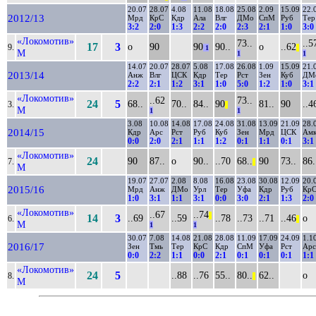
20.07
28.07
4.08
11.08
18.08
25.08
2.09
15.09
22.
2012/13
Мрд
КрС
Кдр
Ала
Влг
ДМо
СпМ
Руб
Тер
3:2
2:0
1:3
2:2
2:0
2:3
2:1
1:0
3:0
«Локомотив»
73..
..5
17
3
о
90
90
90..
о
..62
9.
1
||
М
1
1
14.07
20.07
28.07
5.08
17.08
26.08
1.09
15.09
21.
2013/14
Анж
Влг
ЦСК
Кдр
Тер
Рст
Зен
Куб
ДМ
2:2
2:1
1:2
3:1
1:0
5:0
1:2
1:0
3:1
«Локомотив»
..62
73..
24
5
68..
70..
84..
90
81..
90
..4
3.
||
М
1
1
3.08
10.08
14.08
17.08
24.08
31.08
13.09
21.09
28.
2014/15
Кдр
Арс
Рст
Руб
Куб
Зен
Мрд
ЦСК
Ам
0:0
2:0
2:1
1:1
1:2
0:1
1:1
0:1
3:1
«Локомотив»
24
90
87..
о
90..
..70
68..
90
73..
86.
7.
||
М
19.07
27.07
2.08
8.08
16.08
23.08
30.08
12.09
20.
2015/16
Мрд
Анж
ДМо
Урл
Тер
Уфа
Кдр
Руб
Кр
1:0
3:1
1:1
3:1
0:0
3:0
2:1
1:3
2:0
«Локомотив»
..67
..74
||
14
3
..69
..59
..78
..73
..71
..46
о
6.
||
М
1
1
30.07
7.08
14.08
21.08
28.08
11.09
17.09
24.09
1.1
2016/17
Зен
Тмь
Тер
КрС
Кдр
СпМ
Уфа
Рст
Арс
0:0
2:2
1:1
0:0
2:1
0:1
0:1
0:1
1:1
«Локомотив»
24
5
..88
..76
55..
80..
62..
о
8.
||
М