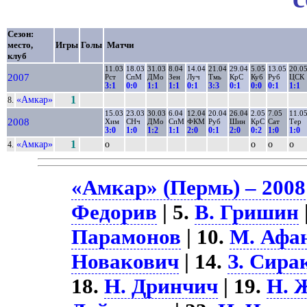
Сезон:
место,
Игры
Голы
Матчи
клуб
11.03
18.03
31.03
8.04
14.04
21.04
29.04
5.05
13.05
20.0
2007
Рст
СпМ
ДМо
Зен
Луч
Тмь
КрС
Куб
Руб
ЦСК
3:1
0:0
1:1
1:1
0:1
3:3
0:1
0:0
0:1
1:1
«Амкар»
1
8.
15.03
23.03
30.03
6.04
12.04
20.04
26.04
2.05
7.05
11.0
2008
Хим
СНч
ДМо
СпМ
ФКМ
Руб
Шин
КрС
Сат
Тер
3:0
1:0
1:2
1:1
2:0
0:1
2:0
0:2
1:0
1:0
«Амкар»
1
о
о
о
о
4.
«Амкар» (Пермь) – 2008
Федорив
| 5.
В. Гришин
Парамонов
| 10.
М. Афа
Новакович
| 14.
З. Сира
18.
Н. Дринчич
| 19.
Н. 