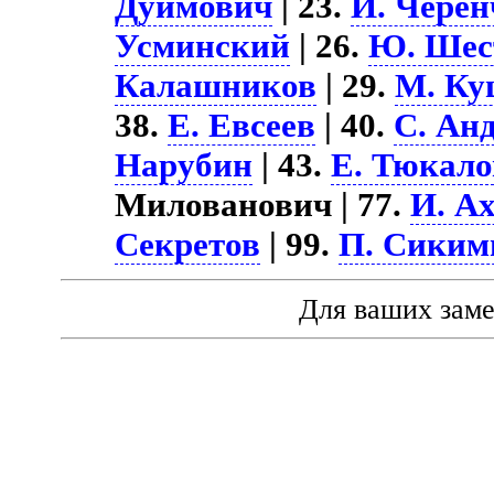
Дуймович
| 23.
И. Чере
Усминский
| 26.
Ю. Шес
Калашников
| 29.
М. Ку
38.
Е. Евсеев
| 40.
С. Ан
Нарубин
| 43.
Е. Тюкало
Милованович | 77.
И. А
Секретов
| 99.
П. Сиким
Для ваших зам