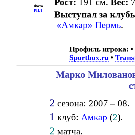
Рост:
191 см.
Вес:
7
Фото
РПЛ
Выступал за клуб
«Амкар» Пермь
.
Профиль игрока:
•
Sportbox.ru
•
Trans
Марко Милованов
с
2
сезона: 2007 – 08.
1
клуб:
Амкар
(
2
).
2
матча.