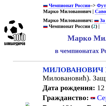
Чемпионат России
–>
Фут
Марко Милованович |
Сав
Марко Милованович:
За
Чемпионат России (
2
) |
Марко Ми
в чемпионатах Р
МИЛОВАНОВИЧ 
Mилoвaнoвић). Защ
Дата рождения:
12 
Гражданство:
Сер