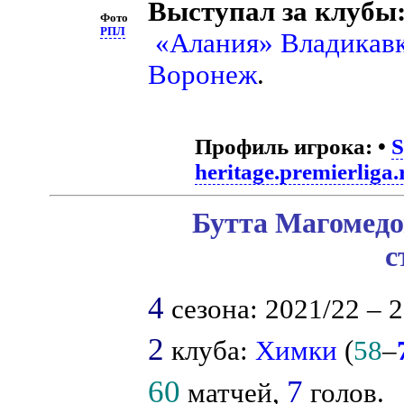
Выступал за клубы
Фото
РПЛ
«Алания» Владикав
Воронеж
.
Профиль игрока:
•
S
heritage.premierliga.
Бутта Магомедо
с
4
сезона: 2021/22 – 2
2
клуба:
Химки
(
58
–
60
7
матчей,
голов.