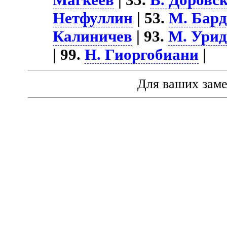
Нетфуллин
| 53.
М. Бард
Калиничев
| 93.
М. Ури
| 99.
Н. Гиоргобиани
|
Для ваших зам