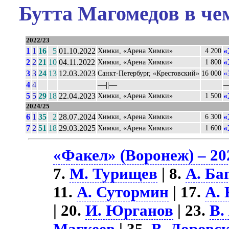
Бутта Магомедов в че
2022/23
1
1
16
5
01.10.2022
«
Химки, «Арена Химки»
4 200
2
2
21
10
04.11.2022
«
Химки, «Арена Химки»
1 800
3
3
24
13
12.03.2023
«
Санкт-Петербург, «Крестовский»
16 000
4
4
––||––
–
5
5
29
18
22.04.2023
«
Химки, «Арена Химки»
1 500
2024/25
6
1
35
2
28.07.2024
«
Химки, «Арена Химки»
6 300
7
2
51
18
29.03.2025
«
Химки, «Арена Химки»
1 600
«Факел» (Воронеж) – 20
7.
М. Турищев
| 8.
А. Ба
11.
А. Сутормин
| 17.
А. 
| 20.
И. Юрганов
| 23.
В.
Магкеев
| 35.
В. Доровс