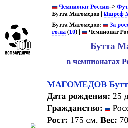
Чемпионат России
–>
Фут
Бутта Магомедов |
Ишреф М
Бутта Магомедов:
За рос
голы
(
10
) |
Чемпионат Рос
Бутта М
в чемпионатах Р
МАГОМЕДОВ Бутта
Дата рождения:
25 д
Гражданство:
Рос
Рост:
175 см.
Вес:
70