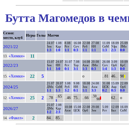
Бутта Магомедов в чем
Сезон:
Игры
Голы
Матчи
место, клуб
24.07
1.08
8.08
16.08
22.08
27.08
11.09
18.09
25.09
2021/22
Зен
Кдр
Рст
Соч
Руб
НН
СпМ
Уфа
ЛМо
1:3
1:0
1:1
0:3
1:1
1:1
1:3
2:3
0:0
«Химки»
11
13.
15.07
24.07
31.07
7.08
14.08
20.08
26.08
3.09
10.09
2022/23
Зен
НН
Рст
Тор
Ахм
ЛМо
Соч
Орб
КрС
1:1
3:0
0:1
3:1
1:3
0:3
1:4
1:3
0:0
«Химки»
22
5
о
..81
46..
90
15.
||
21.07
28.07
3.08
9.08
18.08
24.08
31.08
15.09
22.09
2024/25
ДМх
СпМ
Руб
НН
Зен
Ахм
ЦСК
Акр
Орб
1:1
1:3
3:2
0:1
1:1
3:3
0:2
0:3
0:0
..65
..59
«Химки»
25
2
..78
..46
75..
..66
62..
о
12.
||
90
1
25.07
2.08
10.08
15.08
22.08
29.08
5.09
12.09
16.09
2026/27
ДМх
Кдр
Ахм
ЦСК
Орб
Зен
Рст
Бал
СпМ
1:2
2:3
«Факел»
2
84..
85..
14.