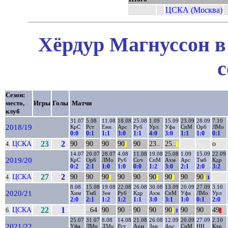
ЦСКА (Москва)
Хёрдур Магнуссон в
с
Сезон:
место,
Игры
Голы
Матчи
клуб
31.07
5.08
11.08
18.08
25.08
1.09
15.09
23.09
28.09
7.10
2018/19
КрС
Рст
Ени
Арс
Руб
Урл
Уфа
СпМ
Орб
ЛМо
0:0
0:1
1:1
3:0
1:1
4:0
3:0
1:1
1:0
0:1
ЦСКА
23
2
90
90
90
90
90
23..
25..
о
4.
||
||
14.07
20.07
28.07
4.08
11.08
19.08
25.08
1.09
15.09
22.09
2019/20
КрС
Орб
ЛМо
Руб
Соч
СпМ
Ахм
Арс
Тмб
Кдр
0:2
2:1
1:0
1:0
0:0
1:2
3:0
2:1
2:0
3:2
ЦСКА
27
2
90
90
90
90
90
90
90
90
90
4.
||
||
||
||
1
8.08
15.08
19.08
22.08
26.08
30.08
13.09
20.09
27.09
3.10
2020/21
Хим
Тмб
Зен
Руб
Кдр
Ахм
СпМ
Уфа
ЛМо
Урл
2:0
2:1
1:2
1:2
1:1
3:0
3:1
1:0
0:1
2:0
ЦСКА
22
1
..64
90
90
90
90
90
90
90
49
6.
||
1
||
25.07
31.07
8.08
14.08
21.08
26.08
12.09
20.09
27.09
2.10
2021/22
Уфа
ЛМо
ДМо
Рст
Ахм
Зен
Арс
СпМ
НН
Кдр