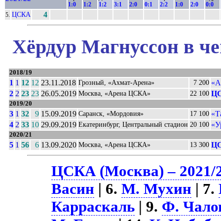
1:0
1:2
1:2
3:1
2:0
0:1
2:2
1:0
2:0
0:0
ЦСКА
4
5.
Хёрдур Магнуссон в че
2018/19
1
1
12
12
23.11.2018
«А
Грозный, «Ахмат-Арена»
7 200
2
2
23
23
26.05.2019
ЦС
Москва, «Арена ЦСКА»
22 100
2019/20
3
1
32
9
15.09.2019
«Т
Саранск, «Мордовия»
17 100
4
2
33
10
29.09.2019
«У
Екатеринбург, Центральный стадион
20 100
2020/21
5
1
56
6
13.09.2020
ЦС
Москва, «Арена ЦСКА»
13 300
ЦСКА (Москва) – 2021/
Васин
| 6.
М. Мухин
| 7.
Карраскаль
| 9.
Ф. Чало