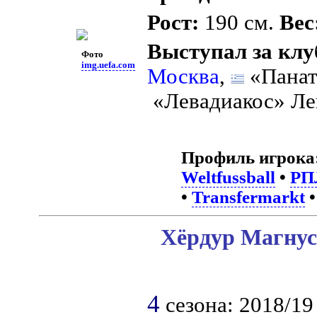
Рост:
190 см.
Вес
Выступал за клу
Фото
img.uefa.com
Москва
,
«Панат
«Левадиакос» Ле
Профиль игрока
Weltfussball
•
РП
•
Transfermarkt
Хёрдур Магнус
4
сезона: 2018/19 