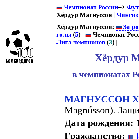
Чемпионат России
–>
Фут
Хёрдур Магнуссон |
Чингиз
Хёрдур Магнуссон:
За ро
голы
(
5
) |
Чемпионат Росс
Лига чемпионов
(
3
) |
Хёрдур М
в чемпионатах Р
МАГНУССОН Х
Magnússon). Защи
Дата рождения:
1
Гражданство:
И