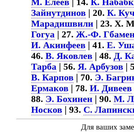
М. Елеев
| 14.
К. Набаб
Зайнутдинов
| 20.
К. Ку
Марадишвили
| 23. Х. 
Гогуа
| 27.
Ж.-Ф. Гбаме
И. Акинфеев
| 41.
Е. Уш
46.
В. Яковлев
| 48.
Д. К
Тарба
| 56.
Я. Арбузов
| 
В. Карпов
| 70.
Э. Багри
Ермаков
| 78.
И. Дивеев
88.
Э. Бохинен
| 90.
М. 
Носков
| 93.
С. Лапинск
Для ваших зам