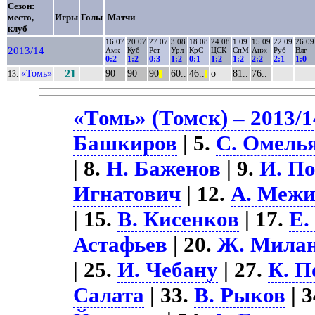
Сезон:
место,
Игры
Голы
Матчи
клуб
16.07
20.07
27.07
3.08
18.08
24.08
1.09
15.09
22.09
26.09
2013/14
Амк
Куб
Рст
Урл
КрС
ЦСК
СпМ
Анж
Руб
Влг
0:2
1:2
0:3
1:2
0:1
1:2
1:2
2:2
2:1
1:0
«Томь»
21
90
90
90
60..
46..
о
81..
76..
13.
||
||
«Томь» (Томск) – 2013/1
Башкиров
| 5.
С. Омель
| 8.
Н. Баженов
| 9.
И. П
Игнатович
| 12.
А. Межи
| 15.
В. Кисенков
| 17.
Е.
Астафьев
| 20.
Ж. Мила
| 25.
И. Чебану
| 27.
К. П
Салата
| 33.
В. Рыков
| 