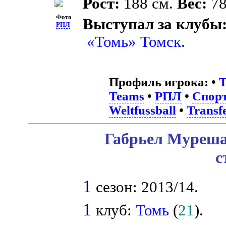
Рост:
188 см.
Вес:
78
Фото
Выступал за клубы
РПЛ
«Томь» Томск
.
Профиль игрока:
•
T
Teams
•
РПЛ
•
Спорт
Weltfussball
•
Transf
Габрьел Муреша
с
1
сезон: 2013/14.
1
клуб:
Томь
(
21
).