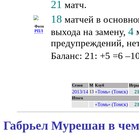
21
матч.
18
матчей в основно
Фото
4
выхода на замену,
м
РПЛ
предупреждений, нет
Баланс: 21: +5 =6 –10
Сезон
М
Клуб
Игр
2013/14
«Томь» (Томск)
2
13
Итого
«Томь» (Томск)
2
Габрьел Мурешан в чем