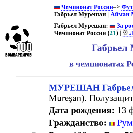
Чемпионат России
–>
Фут
Габрьел Мурешан |
Айман 
Габрьел Мурешан:
За ро
Чемпионат России (
21
) |
Л
Габрьел
в чемпионатах Р
МУРЕШАН Габрьел
Mureşan). Полузащит
Дата рождения:
13 ф
Гражданство:
Рум