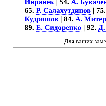
Йиранек
| 54.
А. Букаче
65.
Р. Салахутдинов
| 75
Кудряшов
| 84.
А. Митер
89.
Е. Сидоренко
| 92.
Д
Для ваших зам