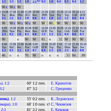
0:3
1:2
2:3
1:3
1:0
0:3
1:0
0:4
0:3
0:4
1:2
2:3
90
90
90
1
1
8
14.08
27.08
31.08
11.09
18.09
25.09
2.10
15.10
23.10
30.10
6.11
Ткс
Жем
ЛМо
ДСт
Кмз
ЛНН
Урм
Ртр
Тор
СпВ
ЦСК
3:1
2:2
3:2
1:0
0:0
0:2
1:0
2:2
1:2
0:0
0:4
90
90
90
90
90
90
80..
90
90
90
90
1
1
1
||
||
9.08
19.08
26.08
30.08
9.09
16.09
23.09
30.09
14.10
22.10
26.10
ЛМо
Чрм
Ртр
Жем
Кмз
ЦСК
Ткс
Тор
СпА
СпМ
Рсм
2:3
0:2
1:6
0:2
0:0
1:3
1:3
1:3
0:4
0:6
0:3
90
о
90
90
81..
о
..32
90
90
90
8.08
15.08
22.08
30.08
9.09
20.09
26.09
3.10
17.10
25.10
30.10
Ура
КрС
Бал
Рсм
СпМ
ЦСК
Тор
Ртр
Шин
Чрм
Зен
1:3
0:1
3:2
1:4
0:7
0:4
1:5
2:4
2:3
0:3
0:0
46..
о
о
70..
90
о
о
о
..51
84..
..89
. 1:2
60'
1:2
пен.
Е. Кранатов
 3:2
87'
3:2
С. Гриценко
мень)
. 1:2
55'
0:2
пен.
К. Ледовских
мара). 1:0
68'
1:0
пен.
v!
С. Чекмезов
. 2:2
81'
2:2
пен.
Е. Крюков