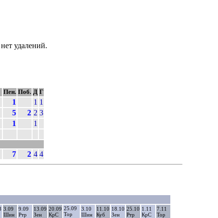
нет удалений.
Пен.
Поб.
Д
Г
1
1
1
5
2
2
3
1
1
7
2
4
4
25.09
8
3.09
9.09
13.09
20.09
3.10
11.10
18.10
25.10
1.11
7.11
Тор
Шин
Ртр
Зен
КрС
Шин
Куб
Зен
Ртр
КрС
Тор