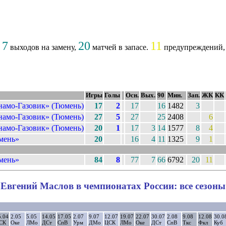
7
20
11
,
выходов на замену,
матчей в запасе.
предупреждений, 
Игры
Голы
Осн.
Вых.
90
Мин.
Зап.
ЖК
КК
амо-Газовик» (Тюмень)
17
2
17
16
1482
3
амо-Газовик» (Тюмень)
27
5
27
25
2408
6
амо-Газовик» (Тюмень)
20
1
17
3
14
1577
8
4
мень»
20
16
4
11
1325
9
1
мень»
84
8
77
7
66
6792
20
11
Евгений Маслов в чемпионатах России: все сезоны
5.04
2.05
5.05
14.05
17.05
2.07
9.07
12.07
19.07
22.07
30.07
2.08
9.08
12.08
30.0
СК
Оке
ЛМо
ДСт
СпВ
Урм
ДМо
ЦСК
ЛМо
Оке
ДСт
СпВ
Ткс
Фкл
Куб