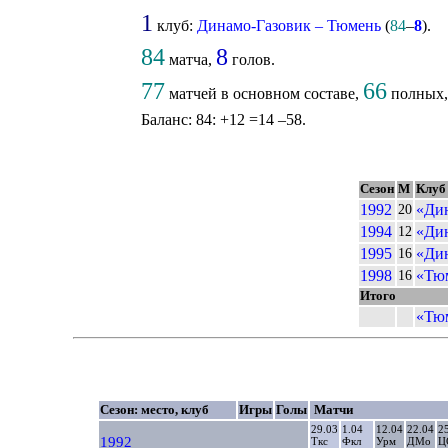
1
клуб:
Динамо-Газовик – Тюмень
(
84
–
8
).
84
8
матча,
голов.
77
66
матчей в основном составе,
полных
Баланс: 84: +12 =14 –58.
Сезон
М
Клуб
1992
«Дин
20
1994
«Дин
12
1995
«Дин
16
1998
«Тю
16
Итого
«Тю
Сезон: место, клуб
Игры
Голы
Матчи
29.03
1.04
12.04
22.04
2
1992
Ткс
Фкл
Урм
ДМо
Ц