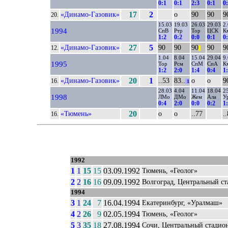
0:1
0:1
2:3
0:1
0
«Динамо-Газовик»
17
2
о
90
90
9
20.
15.03
19.03
26.03
29.03
2.
1994
СпВ
Ртр
Тор
ЦСК
К
1:2
0:2
0:0
0:1
0
«Динамо-Газовик»
27
5
90
90
90
90
9
12.
||
1.04
8.04
15.04
29.04
9.
1995
Тор
Рсм
СпМ
СпА
К
1:2
2:0
1:4
0:4
1
«Динамо-Газовик»
20
1
..53
83..
о
о
9
16.
1
28.03
4.04
11.04
18.04
2
1998
ЛМо
ДМо
Жем
Ала
У
0:4
2:0
0:0
0:2
1
«Тюмень»
20
о
о
..77
.
16.
1992
1
1
15
15
03.09.1992
Тюмень, «Геолог»
2
2
16
16
09.09.1992
Волгоград, Центральный ст
1994
3
1
24
7
16.04.1994
Екатеринбург, «Уралмаш»
4
2
26
9
02.05.1994
Тюмень, «Геолог»
5
3
35
18
27.08.1994
Сочи, Центральный стадио