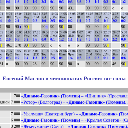
:1
0:1
1:3
1:0
1:0
2:5
0:1
0:3
0:3
3:3
0:3
1:4
0:2
0:1
1:2
0
90
90
90
90
90
90
90
43..
90
90
90
о
о
04
9.04
16.04
24.04
28.04
2.05
10.05
14.05
18.05
26.05
31.05
20.07
27.07
3.08
10.0
мз
ЛНН
Урм
Лад
СпМ
КрС
ДМо
Жем
Ткс
ДСт
ЛМо
СпМ
Лад
ДМо
КрС
:4
1:0
2:1
0:0
0:2
1:0
2:5
0:2
0:2
1:1
0:7
0:0
1:1
2:2
0:2
0
90
90
90
90
90
90
80..
90
90
90
90
1
||
1
||
||
05
13.05
20.05
24.05
27.05
10.06
17.06
24.06
28.06
1.07
8.07
15.07
22.07
29.07
5.08
мз
ЦСК
Ткс
Урм
КрС
ЛНН
ДМо
Жем
ЛМо
Чрм
Ртр
КрС
Урм
ДМо
ЛНН
:1
2:0
0:3
0:2
3:6
0:0
0:1
1:2
1:1
1:2
4:5
3:2
0:5
2:2
0:0
0
46..
..78
90
90
90
о
о
о
о
90
90
90
90
||
||
||
||
5.04
2.05
9.05
16.05
3.06
11.06
17.06
21.06
24.06
1.07
5.07
15.07
22.07
29.07
1.08
ра
КрС
Бал
Рсм
ЦСК
Тор
Ртр
Шин
Чрм
Зен
СпМ
ЛМо
ДМо
Жем
Ала
:2
0:3
0:2
0:4
1:3
1:2
1:5
0:1
1:4
0:5
0:6
0:2
0:1
0:1
0:6
.81
о
90
90
28..
90
90
90
90
о
90
90
90
46..
90
||
Евгений Маслов в чемпионатах России: все голы
«Динамо-Газовик» (Тюмень)
– «Шинник» (Ярославль)
700
«Ротор» (Волгоград) –
«Динамо-Газовик» (Тюмень)
.
адион
7 000
«Уралмаш» (Екатеринбург) –
«Динамо-Газовик» (Тю
7 000
«Динамо-Газовик» (Тюмень)
– «Крылья Советов» (Са
6 000
«Жемчужина» (Сочи) –
«Динамо-Газовик» (Тюмень)
н
3 200