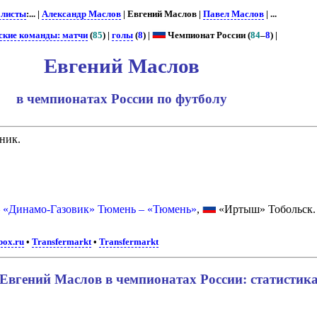
листы
:... |
Александр Маслов
| Евгений Маслов |
Павел Маслов
| ...
ские команды: матчи
(
85
) |
голы
(
8
) |
Чемпионат России (
84
–
8
) |
Евгений Маслов
в чемпионатах России по футболу
ник.
– «Динамо-Газовик» Тюмень – «Тюмень»
,
«Иртыш» Тобольск.
box.ru
•
Transfermarkt
•
Transfermarkt
Евгений Маслов в чемпионатах России: статистик