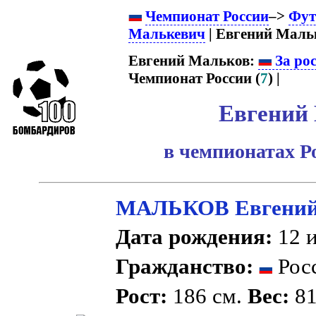
Чемпионат России
–>
Фут
Малькевич
| Евгений Маль
Евгений Мальков:
За ро
Чемпионат России (
7
) |
Евгений
в чемпионатах Р
МАЛЬКОВ Евгений
Дата рождения:
12 и
Гражданство:
Рос
Рост:
186 см.
Вес:
81