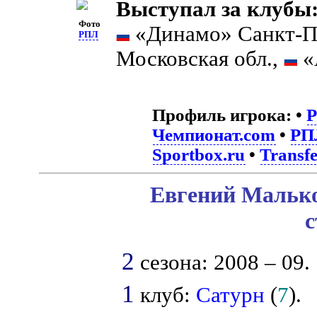
Выступал за клубы
Фото
«Динамо» Санкт-П
РПЛ
Московская обл.,
«
Профиль игрока:
•
Чемпионат.com
•
РП
Sportbox.ru
•
Transf
Евгений Малько
с
2
сезона: 2008 – 09.
1
клуб:
Сатурн
(
7
).