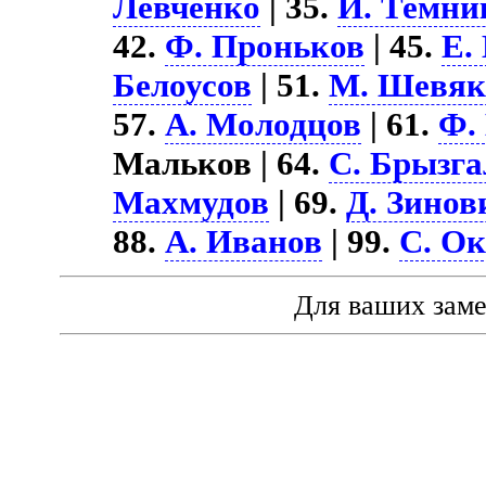
Левченко
| 35.
И. Темни
42.
Ф. Проньков
| 45.
Е.
Белоусов
| 51.
М. Шевяк
57.
А. Молодцов
| 61.
Ф.
Мальков | 64.
С. Брызга
Махмудов
| 69.
Д. Зинов
88.
А. Иванов
| 99.
С. О
Для ваших зам