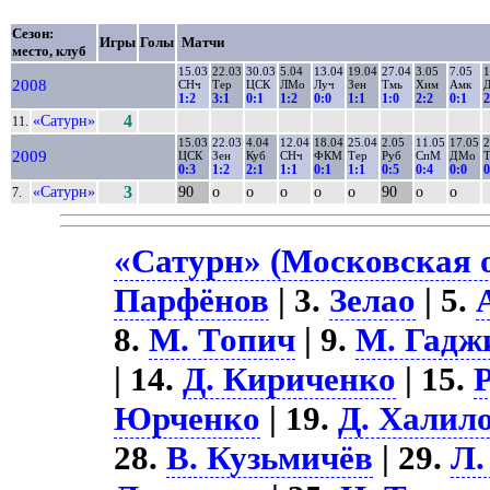
Сезон:
Игры
Голы
Матчи
место, клуб
15.03
22.03
30.03
5.04
13.04
19.04
27.04
3.05
7.05
1
2008
СНч
Тер
ЦСК
ЛМо
Луч
Зен
Тмь
Хим
Амк
1:2
3:1
0:1
1:2
0:0
1:1
1:0
2:2
0:1
2
«Сатурн»
4
11.
15.03
22.03
4.04
12.04
18.04
25.04
2.05
11.05
17.05
2
2009
ЦСК
Зен
Куб
СНч
ФКМ
Тер
Руб
СпМ
ДМо
0:3
1:2
2:1
1:1
0:1
1:1
0:5
0:4
0:0
0
«Сатурн»
3
90
о
о
о
о
о
90
о
о
7.
«Сатурн» (Московская о
Парфёнов
| 3.
Зелао
| 5.
8.
М. Топич
| 9.
М. Гадж
| 14.
Д. Кириченко
| 15.
Юрченко
| 19.
Д. Халил
28.
В. Кузьмичёв
| 29.
Л.