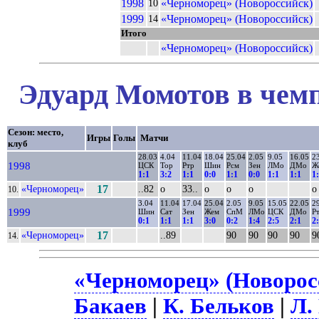
1998
«Черноморец» (Новороссийск)
10
1999
«Черноморец» (Новороссийск)
14
Итого
«Черноморец» (Новороссийск)
Эдуард Момотов в чемп
Сезон: место,
Игры
Голы
Матчи
клуб
28.03
4.04
11.04
18.04
25.04
2.05
9.05
16.05
2
1998
ЦСК
Тор
Ртр
Шин
Рсм
Зен
ЛМо
ДМо
Ж
1:1
3:2
1:1
0:0
1:1
0:0
1:1
1:1
1
«Черноморец»
17
..82
о
33..
о
о
о
о
10.
3.04
11.04
17.04
25.04
2.05
9.05
15.05
22.05
2
1999
Шин
Сат
Зен
Жем
СпМ
ЛМо
ЦСК
ДМо
Р
0:1
1:1
1:1
3:0
0:2
1:4
2:5
2:1
2
«Черноморец»
17
..89
90
90
90
90
9
14.
«Черноморец» (Новоросс
Бакаев
|
К. Бельков
|
Л.