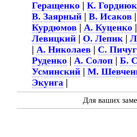
Геращенко
|
К. Гордию
В. Заярный
|
В. Исаков
Курдюмов
|
А. Куценко
Левицкий
|
О. Лепик
|
Л
|
А. Николаев
|
С. Пичу
Руденко
|
А. Солоп
|
Б. 
Усминский
|
М. Шевчен
Экунга
|
Для ваших зам