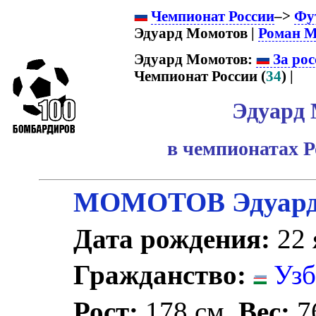
Чемпионат России
–>
Фу
Эдуард Момотов |
Роман М
Эдуард Момотов:
За рос
Чемпионат России (
34
) |
Эдуард
в чемпионатах Р
МОМОТОВ Эдуард 
Дата рождения:
22 
Гражданство:
Узб
Рост:
178 см.
Вес:
76