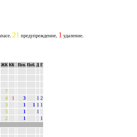
21
1
апасе.
предупреждение,
удаление.
ЖК
КК
Пен.
Поб.
Д
Г
7
4
1
3
1
2
3
1
1
1
1
5
1
1
2
1
1