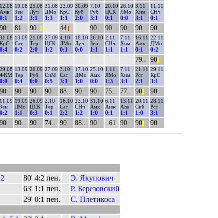
12.08
19.08
25.08
31.08
23.09
30.09
7.10
20.10
28.10
3.11
11.11
Амк
Зен
Луч
ДМо
КрС
Куб
Руб
ЦСК
ЛМо
Хим
СНч
0:1
1:2
3:1
1:3
1:1
2:0
3:1
0:1
0:0
3:1
0:1
90
81..
90..
44
90
90
90
90
90
||
|
|
31.08
13.09
21.09
27.09
4.10
18.10
26.10
2.11
7.11
16.11
22.11
КрС
Сат
Тер
ЦСК
ЛМо
Луч
Зен
СНч
Хим
Амк
ДМо
0:4
0:2
2:0
1:2
0:1
0:0
1:1
1:1
1:1
0:1
0:2
79..
90
||
29.08
13.09
20.09
27.09
3.10
17.10
25.10
1.11
7.11
21.11
29.11
ФКМ
Тер
Руб
СпМ
Сат
ДМо
Амк
ЛМо
Хим
Рст
КрС
0:0
0:4
0:0
0:5
3:1
1:0
0:0
1:3
3:1
2:1
3:1
90
90
90
90
88..
90
90
75..
77..
90
90
||
11.09
19.09
26.09
2.10
16.10
23.10
31.10
6.11
13.11
20.11
28.11
Зен
ЛМо
ЦСК
Тер
Сат
СНч
Амк
Анж
Ала
Сиб
Рст
0:2
1:1
0:3
0:1
2:2
1:2
1:0
0:1
1:1
1:0
3:1
90
90..
90
74..
90
88..
90
..61
90
90
90
||
:2
80'
4:2
пен.
Э. Якупович
63'
1:1
пен.
Р. Березовский
29'
0:1
пен.
С. Плетикоса