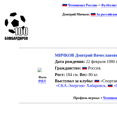
Чемпионат России
–>
Футболис
Дмитрий Мичков:
За российски
МИЧКОВ Дмитрий Вячеславов
Дата рождения:
22 февраля 1980 г
Гражданство:
Россия.
Рост:
184 см.
Вес:
80 кг.
Фото
Выступал за клубы:
«Спортак
РПЛ
«СКА-Энергия» Хабаровск
,
«
Профиль игрока:
•
Чемпион