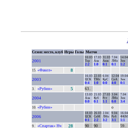
Сезон: место, клуб
Игры
Голы
Матчи
10.03
17.03
31.03
7.04
14.04
2001
Тор
Ала
Анж
ЛМо
Зен
2:2
1:0
0:1
0:1
1:2
«Факел»
8
15.
16.03
22.03
6.04
12.04
19.04
2003
ЦСК
ТМт
КрС
СпА
Зен
0:4
1:0
0:0
4:0
0:1
«Рубин»
5
63..
3.
13.03
21.03
27.03
3.04
7.04
2004
Ала
Куб
Рст
ЛМо
Зен
0:0
0:1
1:1
0:0
3:4
«Рубин»
о
10.
18.03
26.03
2.04
9.04
16.04
2006
ЦСК
СпМ
ЛМо
Руб
ФКМ
0:1
2:2
3:2
3:1
1:1
«Спартак» Нч
28
90
90
59..
9.