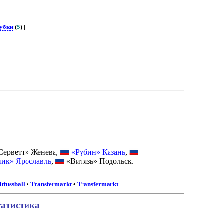
убки
(
5
) |
ерветт» Женева,
«Рубин» Казань
,
ик» Ярославль
,
«Витязь» Подольск.
tfussball
•
Transfermarkt
•
Transfermarkt
татистика