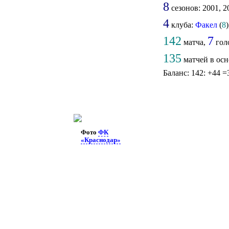
8
сезонов: 2001, 20
4
клуба:
Факел
(
8
142
7
матча,
гол
135
матчей в осн
Баланс: 142: +44 =
Фото
ФК
«Краснодар»