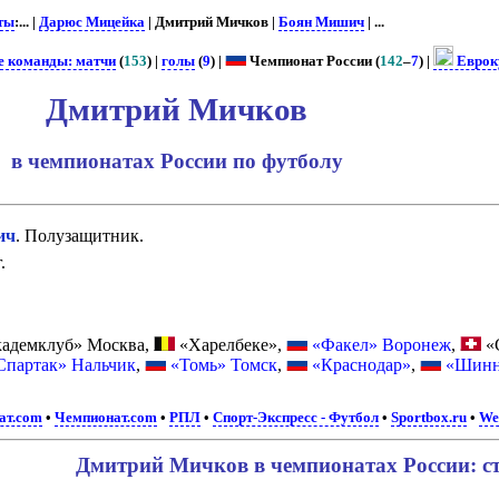
ты
:... |
Дарюс Мицейка
| Дмитрий Мичков |
Боян Мишич
| ...
е команды: матчи
(
153
) |
голы
(
9
) |
Чемпионат России (
142
–
7
) |
Еврок
Дмитрий Мичков
в чемпионатах России по футболу
ич
. Полузащитник.
.
адемклуб» Москва,
«Харелбеке»,
«Факел» Воронеж
,
«С
Спартак» Нальчик
,
«Томь» Томск
,
«Краснодар»
,
«Шинн
ат.com
•
Чемпионат.com
•
РПЛ
•
Спорт-Экспресс - Футбол
•
Sportbox.ru
•
Wel
Дмитрий Мичков в чемпионатах России: с