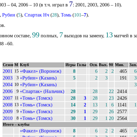
7
03 – 04, 2006 – 10 (в т.ч. играл в
: 2001, 2003, 2006 – 10).
),
Рубин
(
5
),
Спартак Нч
(
28
),
Томь
(
101
–
7
).
ов.
99
7
13
овном составе,
полных,
выходов на замену,
матчей в з
38 –60.
Сезон
М
Клуб
Игры
Голы
Осн.
Вых.
90
Мин.
Зап.
2001
«Факел» (Воронеж)
8
6
2
2
465
6
15
2003
«Рубин» (Казань)
5
2
3
191
3
3
2004
«Рубин» (Казань)
3
10
2006
«Спартак» (Нальчик)
28
28
22
2414
9
2007
«Томь» (Томск)
28
3
28
23
2426
11
2008
«Томь» (Томск)
14
2
13
1
6
1141
1
13
2009
«Томь» (Томск)
29
1
29
26
2577
9
2010
«Томь» (Томск)
30
1
29
1
20
2564
8
Итого – клубы
«Факел» (Воронеж)
8
6
2
2
465
6