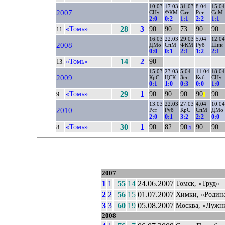
10.03
17.03
31.03
8.04
15.04
2007
СНч
ФКМ
Сат
Рст
СпМ
2:0
0:2
1:1
2:2
1:1
«Томь»
28
3
90
90
73..
90
90
11.
16.03
22.03
29.03
5.04
12.04
2008
ДМо
СпМ
ФКМ
Руб
Шин
0:0
0:1
2:1
1:2
2:1
«Томь»
14
2
90
13.
15.03
23.03
5.04
11.04
18.04
2009
КрС
ЦСК
Зен
Куб
СНч
0:1
1:0
0:3
0:0
1:0
«Томь»
29
1
90
90
90
90
90
9.
||
13.03
22.03
27.03
4.04
10.04
2010
Рст
Руб
КрС
СпМ
ДМо
2:0
0:1
3:2
2:2
0:0
«Томь»
30
1
90
82..
90
90
90
8.
1
2007
1
1
55
14
24.06.2007
Томск, «Труд»
2
2
56
15
01.07.2007
Химки, «Родин
3
3
60
19
05.08.2007
Москва, «Лужн
2008