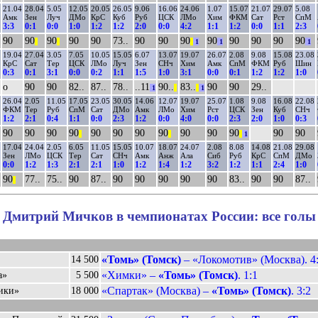
21.04
28.04
5.05
12.05
20.05
26.05
9.06
16.06
24.06
1.07
15.07
21.07
29.07
5.08
Амк
Зен
Луч
ДМо
КрС
Куб
Руб
ЦСК
ЛМо
Хим
ФКМ
Сат
Рст
СпМ
3:3
0:1
0:0
1:0
1:2
1:2
2:0
0:0
4:2
1:1
1:2
0:0
1:1
2:3
90
90
90
90
90
73..
90
90
90
90
90
90
90
90
||
||
||
1
1
1
19.04
27.04
3.05
7.05
10.05
15.05
6.07
13.07
19.07
26.07
2.08
9.08
15.08
23.08
КрС
Сат
Тер
ЦСК
ЛМо
Луч
Зен
СНч
Хим
Амк
СпМ
ФКМ
Руб
Шин
0:3
0:1
3:1
0:0
0:2
1:1
1:5
1:0
3:1
0:0
0:1
1:2
1:2
1:0
о
90
90
82..
87..
78..
..11
90..
83..
90
90
29..
1
||
||
1
26.04
2.05
11.05
17.05
23.05
30.05
14.06
12.07
19.07
25.07
1.08
9.08
16.08
22.08
ФКМ
Тер
Руб
СпМ
Сат
ДМо
Амк
ЛМо
Хим
Рст
ЦСК
Зен
Куб
СНч
1:2
2:1
0:4
1:1
0:0
2:3
1:2
0:0
4:0
0:0
2:3
2:0
1:0
0:3
90
90
90
90
90
90
90
90
90
90
90
90
90
||
||
||
1
17.04
24.04
2.05
6.05
11.05
15.05
10.07
18.07
24.07
2.08
8.08
14.08
21.08
29.08
Зен
ЛМо
ЦСК
Тер
Сат
СНч
Амк
Анж
Ала
Сиб
Руб
КрС
СпМ
ДМо
0:0
1:2
1:3
2:1
2:1
1:0
1:2
1:4
1:2
3:2
1:2
1:1
2:4
1:0
90
77..
75..
90
87..
90
90
90
90
90
83..
90
90
87..
||
Дмитрий Мичков в чемпионатах России: все голы
«Томь» (Томск)
– «Локомотив» (Москва). 4
14 500
«Химки» –
«Томь» (Томск)
. 1:1
а»
5 500
«Спартак» (Москва) –
«Томь» (Томск)
. 3:2
ики»
18 000