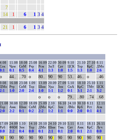
7
14
1
6
1
3
4
21
1
6
1
3
4
ы
4.08
11.08
18.08
25.08
16.09
22.09
30.09
9.10
21.10
27.10
8.11
Сок
Чрм
СпМ
Ртр
Рсм
ЗиЛ
Сат
ЦСК
Тор
КрС
ДМо
0:1
0:1
0:5
0:4
4:1
1:3
1:0
1:5
1:3
1:0
2:6
о
44..
..70
о
80..
90
90
53..
46..
о
..46
9.08
16.08
23.08
1.09
13.09
20.09
27.09
5.10
18.10
25.10
1.11
ДМо
Ртр
СпМ
Тор
Шин
Ура
Зен
СпА
КрС
ТМт
ЦСК
2:1
1:0
2:0
2:4
1:0
1:1
1:2
0:1
3:1
2:1
3:2
о
о
о
79..
..80
..74
..68
21.08
30.08
12.09
18.09
25.09
2.10
16.10
24.10
30.10
8.11
12.11
Тор
Амк
Шин
СпМ
ДМо
КрС
Зен
ЛМо
Куб
Рст
Ала
2:0
2:2
0:1
0:2
2:2
1:2
1:1
0:0
2:0
0:1
4:1
17.09
24.09
1.10
14.10
20.10
24.10
29.10
5.11
8.11
18.11
26.11
Руб
ФКМ
Зен
Тор
ДМо
Шин
Тмь
Сат
Амк
КрС
Луч
0:0
2:2
0:4
0:0
0:1
2:1
0:1
2:0
0:1
2:1
0:0
90
90
90
90
90
90
90
90
90
90
90
||
||
||
||