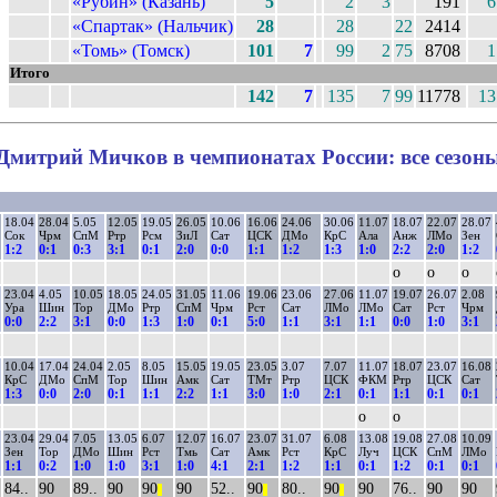
«Рубин» (Казань)
5
2
3
191
6
«Спартак» (Нальчик)
28
28
22
2414
«Томь» (Томск)
101
7
99
2
75
8708
1
Итого
142
7
135
7
99
11778
13
Дмитрий Мичков в чемпионатах России: все сезон
18.04
28.04
5.05
12.05
19.05
26.05
10.06
16.06
24.06
30.06
11.07
18.07
22.07
28.07
Сок
Чрм
СпМ
Ртр
Рсм
ЗиЛ
Сат
ЦСК
ДМо
КрС
Ала
Анж
ЛМо
Зен
1:2
0:1
0:3
3:1
0:1
2:0
0:0
1:1
1:2
1:3
1:0
2:2
2:0
1:2
о
о
о
23.04
4.05
10.05
18.05
24.05
31.05
11.06
19.06
23.06
27.06
11.07
19.07
26.07
2.08
Ура
Шин
Тор
ДМо
Ртр
СпМ
Чрм
Рст
Сат
ЛМо
ЛМо
Сат
Рст
Чрм
0:0
2:2
3:1
0:0
1:3
1:0
0:1
5:0
1:1
3:1
1:1
0:0
1:0
3:1
10.04
17.04
24.04
2.05
8.05
15.05
19.05
23.05
3.07
7.07
11.07
18.07
23.07
16.08
КрС
ДМо
СпМ
Тор
Шин
Амк
Сат
ТМт
Ртр
ЦСК
ФКМ
Ртр
ЦСК
Сат
1:3
0:0
2:0
0:1
1:1
2:2
1:1
3:0
1:0
2:1
0:1
1:1
0:1
0:1
о
о
23.04
29.04
7.05
13.05
6.07
12.07
16.07
23.07
31.07
6.08
13.08
19.08
27.08
10.09
Зен
Тор
ДМо
Шин
Рст
Тмь
Сат
Амк
Рст
КрС
Луч
ЦСК
СпМ
ЛМо
1:1
0:2
1:0
1:0
3:1
1:0
4:1
2:1
1:2
1:1
0:1
1:2
0:1
0:1
84..
90
89..
90
90
90
52..
90
80..
90
90
76..
90
90
||
||
||