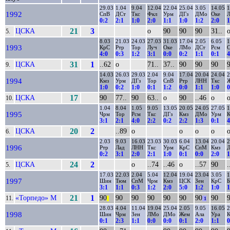
29.03
1.04
9.04
12.04
22.04
25.04
3.05
14.05
1
1992
СпВ
ДСт
Ткс
Фкл
Урм
ДГз
ДМо
Оке
0:2
2:1
1:0
2:0
1:1
1:0
1:2
2:0
1
ЦСКА
21
3
о
90
90
90
31..
5.
8.03
21.03
24.03
27.03
31.03
17.04
2.05
6.05
1
1993
КрС
Ртр
Тор
Луч
Оке
ЛМо
ДСт
Рсм
4:0
0:3
1:2
3:1
0:0
0:2
1:1
0:1
4
ЦСКА
31
1
..62
о
71..
37..
90
90
90
9.
14.03
26.03
29.03
2.04
9.04
17.04
20.04
24.04
2
1994
Кмз
Урм
ДГз
Тор
СпВ
Ртр
ЛНН
Ткс
1:0
0:2
1:0
0:1
1:2
0:0
1:1
1:0
0
ЦСКА
17
90
77..
90
63..
о
90
..46
о
10.
1.04
8.04
1.05
9.05
13.05
20.05
24.05
27.05
1
1995
Чрм
Тор
Рсм
Ткс
ДГз
Кмз
ДМо
Урм
3:1
2:1
4:0
2:2
0:2
2:2
1:3
0:1
4
ЦСКА
20
2
..89
о
о
о
о
6.
2.03
9.03
16.03
23.03
30.03
6.04
13.04
20.04
2
1996
Ртр
Лад
ЛНН
Ткс
Урм
КрС
СпМ
Кмз
0:2
3:1
2:0
2:1
1:0
0:1
0:0
2:0
1
ЦСКА
24
2
о
..74
..46
о
..57
90
.
5.
17.03
22.03
2.04
5.04
12.04
19.04
23.04
3.05
1
1997
Шин
Тюм
СпМ
Чрм
Кмз
ЦСК
Зен
КрС
Б
3:1
1:1
0:3
1:2
2:0
5:0
1:2
1:0
1
«Торпедо» М
21
1
90
90
90
90
90
90
90
90
11.
||
1
28.03
4.04
11.04
19.04
25.04
2.05
9.05
16.05
2
1998
Шин
Чрм
Зен
ЛМо
ДМо
Жем
Ала
Ура
0:1
2:3
1:1
0:0
0:0
0:1
2:0
1:1
0