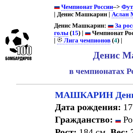
Чемпионат России
–>
Фут
| Денис Машкарин |
Аслан 
Денис Машкарин:
За рос
голы
(
15
) |
Чемпионат Рос
|
Лига чемпионов
(
4
) |
Денис М
в чемпионатах Р
МАШКАРИН Дени
Дата рождения:
17
Гражданство:
Ро
Рост:
184 см.
Вес:
7