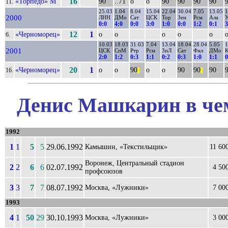
«Торпедо» М
16
90
..71
о
о
90
90
90
90
11.
25.03
1.04
8.04
15.04
22.04
30.04
7.05
13.05
1
2000
ЛНН
ДМо
Сат
ЦСК
Тор
Зен
Рсм
Ала
У
0:0
4:0
0:0
3:0
1:0
0:0
1:2
0:1
3
«Черноморец»
12
1
о
о
о
о
о
6.
10.03
18.03
31.03
7.04
13.04
18.04
28.04
5.05
1
2001
ЦСК
СпМ
Ртр
Рсм
ЗиЛ
Сат
Фкл
ДМо
2:0
1:2
0:3
1:1
0:2
0:3
1:0
1:1
0
«Черноморец»
20
1
о
о
90
о
о
90
90
90
16.
||
||
Денис Машкарин в чем
1992
1
1
5
5
29.06.1992
Камышин, «Текстильщик»
11 60
Воронеж, Центральный стадион
2
2
6
6
02.07.1992
4 50
профсоюзов
3
3
7
7
08.07.1992
Москва, «Лужники»
7 00
1993
4
1
50
29
30.10.1993
Москва, «Лужники»
3 00