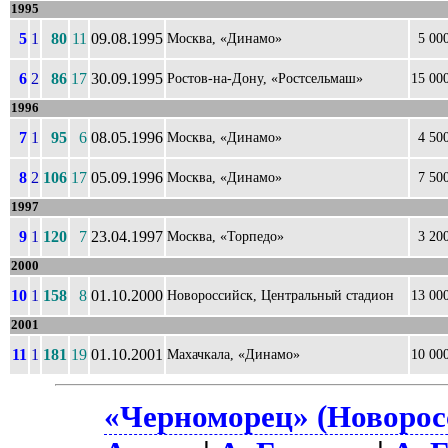
1995
5
1
80
11
09.08.1995
Москва, «Динамо»
5 00
6
2
86
17
30.09.1995
Ростов-на-Дону, «Ростсельмаш»
15 00
1996
7
1
95
6
08.05.1996
Москва, «Динамо»
4 50
8
2
106
17
05.09.1996
Москва, «Динамо»
7 50
1997
9
1
120
7
23.04.1997
Москва, «Торпедо»
3 20
2000
10
1
158
8
01.10.2000
Новороссийск, Центральный стадион
13 00
2001
11
1
181
19
01.10.2001
Махачкала, «Динамо»
10 00
«Черноморец» (Новоросс