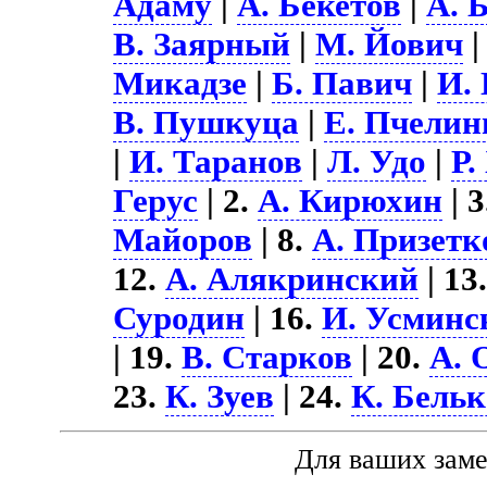
Адаму
|
А. Бекетов
|
А. 
В. Заярный
|
М. Йович
Микадзе
|
Б. Павич
|
И.
В. Пушкуца
|
Е. Пчелин
|
И. Таранов
|
Л. Удо
|
Р.
Герус
| 2.
А. Кирюхин
| 
Майоров
| 8.
А. Призетк
12.
А. Алякринский
| 13
Суродин
| 16.
И. Усминс
| 19.
В. Старков
| 20.
А. 
23.
К. Зуев
| 24.
К. Бель
Для ваших зам