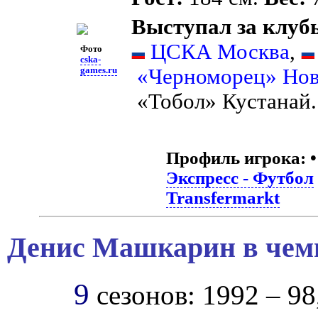
Выступал за клуб
ЦСКА Москва
,
Фото
cska-
«Черноморец» Нов
games.ru
«Тобол» Кустанай.
Профиль игрока:
Экспресс - Футбол
Transfermarkt
Денис Машкарин в чемп
9
сезонов: 1992 – 98