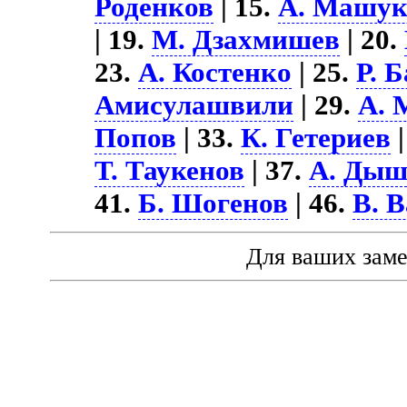
Роденков
| 15.
А. Машук
| 19.
М. Дзахмишев
| 20.
23.
А. Костенко
| 25.
Р. 
Амисулашвили
| 29.
А. 
Попов
| 33.
К. Гетериев
|
Т. Таукенов
| 37.
А. Дыш
41.
Б. Шогенов
| 46.
В. 
Для ваших зам