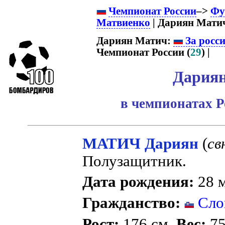
Чемпионат России
–>
Фу
Матвиенко
| Дариян Мати
Дариян Матич:
За росс
Чемпионат России (
29
) |
Дария
в чемпионатах Р
МАТИЧ Дариян
(
св
Полузащитник.
Дата рождения:
28 м
Гражданство:
Сло
Рост:
176 см.
Вес:
75