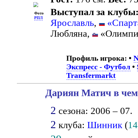
Выступал за клубы
Фото
РПЛ
Ярославль
,
«Спарт
Любляна,
«Олимпи
Профиль игрока:
•
N
Экспресс - Футбол
•
Transfermarkt
Дариян Матич в чем
2
сезона: 2006 – 07.
2
клуба:
Шинник
(
14