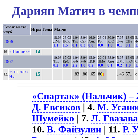
Дариян Матич в чемпи
Сезон: место,
Игры
Голы
Матчи
клуб
18.03
26.03
1.04
8.04
16.04
23.04
30.04
7.05
13.05
5
2006
ДМо
ЦСК
Тмь
Сат
Амк
Рст
КрС
Луч
СНч
Ф
1:1
1:5
0:1
0:3
0:0
0:0
1:0
0:1
0:1
1
«Шинник»
14
16.
10.03
17.03
1.04
8.04
15.04
22.04
28.04
5.05
12.05
1
2007
Тмь
КрС
Куб
Руб
ЦСК
ЛМо
Хим
ДМо
ФКМ
С
0:2
0:0
2:2
1:0
0:2
0:0
0:1
0:2
1:0
1
«Спартак»
15
..83
..80
..65
86
..46
57..
о
12.
|
|
Нч
«Спартак» (Нальчик) – 
Д. Евсиков
| 4.
М. Усано
Шумейко
| 7.
Л. Гвазав
10.
В. Файзулин
| 11.
Р. 