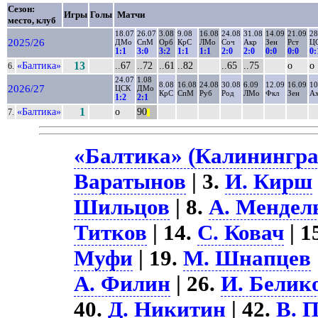
Сезон:
Игры
Голы
Матчи
место, клуб
18.07
26.07
3.08
9.08
16.08
24.08
31.08
14.09
21.09
28
2025/26
ДМо
СпМ
Орб
КрС
ЛМо
Соч
Акр
Зен
Рст
Ц
1:1
3:0
3:2
1:1
1:1
2:0
2:0
0:0
0:0
0:
«Балтика»
13
..67
..72
..61
..82
..65
..75
о
о
6.
24.07
1.08
8.08
16.08
24.08
30.08
6.09
12.09
16.09
10
2026/27
ЦСК
ДМо
КрС
СпМ
Руб
Род
ЛМо
Фкл
Зен
А
1:2
2:1
«Балтика»
1
о
90
7.
||
«Балтика» (Калининград
Варатынов
| 3.
И. Кирш
Шильцов
| 8.
А. Мендел
Титков
| 14.
С. Ковач
| 1
Муфи
| 19.
М. Шнапцев
А. Филин
| 26.
И. Белик
40.
Д. Никитин
| 42.
В. 