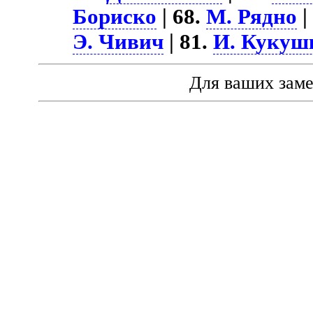
Бориско
| 68.
М. Рядно
|
Э. Чивич
| 81.
И. Кукуш
Для ваших зам