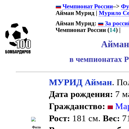
Чемпионат России
–>
Фу
Айман Мурид |
Мурило Се
Айман Мурид:
За росси
Чемпионат России (
14
) |
Айман
в чемпионатах Р
МУРИД Айман
. П
Дата рождения:
7 ма
Гражданство:
Мар
Рост:
181 см.
Вес:
71
Фото