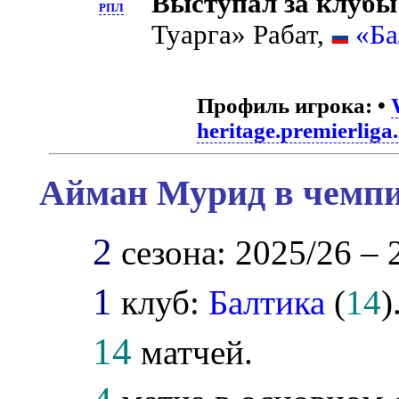
Выступал за клубы
РПЛ
Туарга» Рабат,
«Ба
Профиль игрока:
•
heritage.premierliga
Айман Мурид в чемпи
2
сезона: 2025/26 – 
1
клуб:
Балтика
(
14
)
14
матчей.