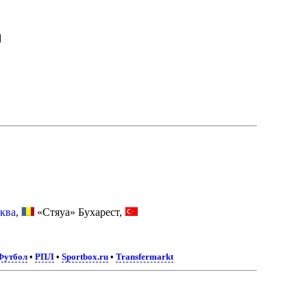
|
ква
,
«Стяуа» Бухарест,
 Футбол
•
РПЛ
•
Sportbox.ru
•
Transfermarkt