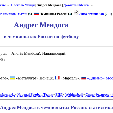
сты
:... |
Паскаль Менди
| Андрес Мендоса |
Джонатан Менса
| ...
ие команды: матчи
(
5
) |
Чемпионат России (
3
) |
Лига чемпионов
(
7
–
1
) 
Андрес Мендоса
в чемпионатах России по футболу
(
исп.
– Andrés Mendoza). Нападающий.
8 г.
гге»,
«Металлург» Донецк,
«Марсель»,
«Динамо» Мос
sfermarkt
•
National Football Teams
•
РПЛ
•
Weltfussball
•
Спорт-Экспресс -
Андрес Мендоса в чемпионатах России: статистика