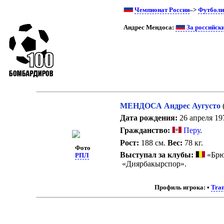
Чемпионат России
–>
Футболи
Андрес Мендоса:
За российск
МЕНДОСА Андрес Аугусто
Дата рождения:
26 апреля 197
Гражданство:
Перу
.
Рост:
188 см.
Вес:
78 кг.
Фото
Выступал за клубы:
«Брю
РПЛ
«Диярбакырспор».
Профиль игрока:
•
Tran