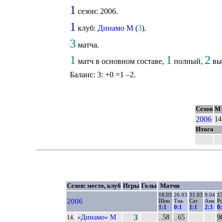
1
сезон: 2006.
1
клуб:
Динамо М
(
3
).
3
матча.
1
1
2
матч в основном составе,
полный,
вых
Баланс: 3: +0 =1 –2.
Сезон
М
2006
14
Итого
Сезон: место, клуб
Игры
Голы
Матчи
18.03
26.03
31.03
9.04
1
2006
Шин
Тмь
Сат
Амк
Р
1:1
0:1
1:1
2:3
0
«Динамо» М
3
..58
..65
9
14.