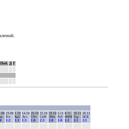
далений.
Поб.
Д
Г
.09
23.09
1.10
14.10
20.10
25.10
29.10
5.11
8.11
18.11
26.11
мк
Рст
КрС
Луч
СНч
СпМ
ЛМо
Руб
ФКМ
Тор
ЦСК
0
1:2
1:1
1:3
1:0
2:3
2:0
1:0
1:1
2:1
2:1