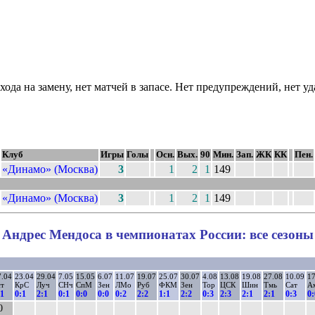
ода на замену, нет матчей в запасе. Нет предупреждений, нет у
Клуб
Игры
Голы
Осн.
Вых.
90
Мин.
Зап.
ЖК
КК
Пен.
«Динамо» (Москва)
3
1
2
1
149
«Динамо» (Москва)
3
1
2
1
149
Андрес Мендоса в чемпионатах России: все сезоны
7.04
23.04
29.04
7.05
15.05
6.07
11.07
19.07
25.07
30.07
4.08
13.08
19.08
27.08
10.09
17
ст
КрС
Луч
СНч
СпМ
Зен
ЛМо
Руб
ФКМ
Зен
Тор
ЦСК
Шин
Тмь
Сат
А
:1
0:1
2:1
0:1
0:0
0:0
0:2
2:2
1:1
2:2
0:3
2:3
2:1
2:1
0:3
0:
0