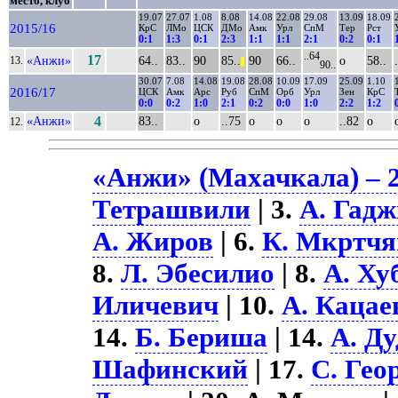
место, клуб
19.07
27.07
1.08
8.08
14.08
22.08
29.08
13.09
18.09
2015/16
КрС
ЛМо
ЦСК
ДМо
Амк
Урл
СпМ
Тер
Рст
0:1
1:3
0:1
2:3
1:1
1:1
2:1
0:2
0:1
..64
17
«Анжи»
64..
83..
90
85..
90
66..
о
58..
13.
||
90..
30.07
7.08
14.08
19.08
28.08
10.09
17.09
25.09
1.10
2016/17
ЦСК
Амк
Арс
Руб
СпМ
Орб
Урл
Зен
КрС
0:0
0:2
1:0
2:1
0:2
0:0
1:0
2:2
1:2
«Анжи»
4
83..
о
..75
о
о
о
..82
о
12.
«Анжи» (Махачкала) – 2
Тетрашвили
| 3.
А. Гад
А. Жиров
| 6.
К. Мкртчя
8.
Л. Эбесилио
| 8.
А. Ху
Иличевич
| 10.
А. Кацае
14.
Б. Бериша
| 14.
А. Д
Шафинский
| 17.
С. Гео