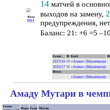
14
матчей в основно
выходов на замену,
Фото
предупреждения, нет
РПЛ
Баланс: 21: +6 =5 –10
Сезон
М
Клуб
И
2015/16
«Анжи» (Махачкала)
13
2016/17
«Анжи» (Махачкала)
12
Итого
«Анжи» (Махачкала)
Амаду Мутари в чемпи
Сезон:
Игры
Голы
Матчи