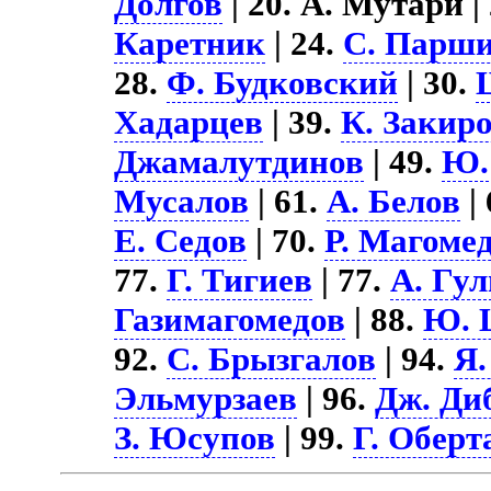
Долгов
| 20. А. Мутари |
Каретник
| 24.
С. Парш
28.
Ф. Будковский
| 30.
Хадарцев
| 39.
К. Закир
Джамалутдинов
| 49.
Ю.
Мусалов
| 61.
А. Белов
|
Е. Седов
| 70.
Р. Магоме
77.
Г. Тигиев
| 77.
А. Гу
Газимагомедов
| 88.
Ю. 
92.
С. Брызгалов
| 94.
Я.
Эльмурзаев
| 96.
Дж. Ди
З. Юсупов
| 99.
Г. Оберт