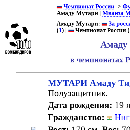
Чемпионат России
–>
Фу
Амаду Мутари |
Мванза М
Амаду Мутари:
За росс
(
1
) |
Чемпионат России (
Амаду
в чемпионатах Р
МУТАРИ Амаду Ти
Полузащитник.
Дата рождения:
19 я
Гражданство:
Ниг
Рост:
170 см.
Вес:
70