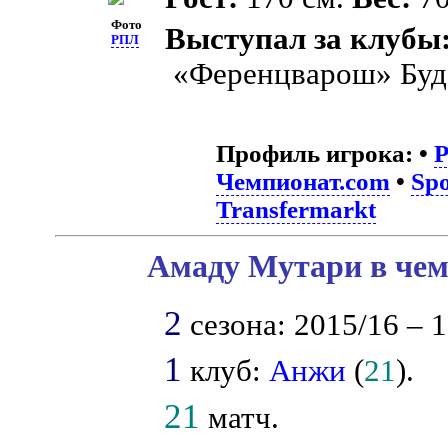
Фото
Выступал за клубы
РПЛ
«Ференцварош» Буд
Профиль игрока:
•
Чемпионат.com
•
Spo
Transfermarkt
Амаду Мутари в чем
2
сезона: 2015/16 – 1
1
клуб:
Анжи
(
21
).
21
матч.