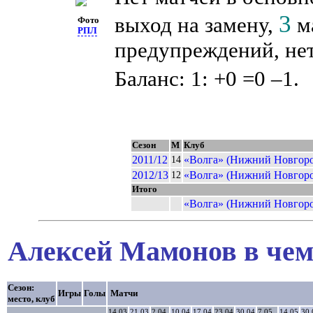
3
выход на замену,
ма
Фото
РПЛ
предупреждений, нет
Баланс: 1: +0 =0 –1.
Сезон
М
Клуб
2011/12
«Волга» (Нижний Новгоро
14
2012/13
«Волга» (Нижний Новгоро
12
Итого
«Волга» (Нижний Новгоро
Алексей Мамонов в чем
Сезон:
Игры
Голы
Матчи
место, клуб
14.03
21.03
2.04
10.04
17.04
23.04
30.04
7.05
14.05
30.