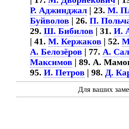
Р. Аджинджал
| 23.
М. П
Буйволов
| 26.
П. Польч
29.
Ш. Бибилов
| 31.
И. 
| 41.
М. Кержаков
| 52.
М
А. Белозёров
| 77.
А. Са
Максимов
| 89. А. Мамо
95.
И. Петров
| 98.
Д. Ка
Для ваших зам