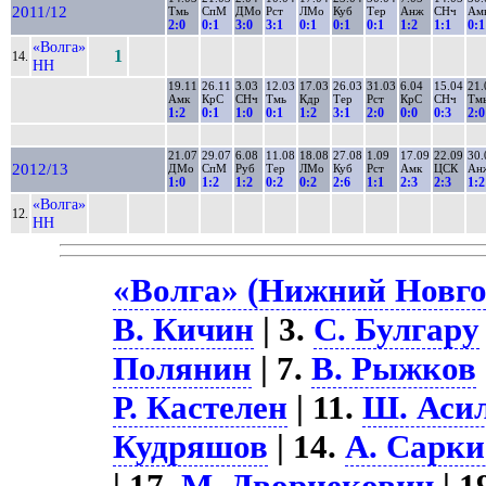
2011/12
Тмь
СпМ
ДМо
Рст
ЛМо
Куб
Тер
Анж
СНч
Ам
2:0
0:1
3:0
3:1
0:1
0:1
0:1
1:2
1:1
0:1
«Волга»
1
14.
НН
19.11
26.11
3.03
12.03
17.03
26.03
31.03
6.04
15.04
21.
Амк
КрС
СНч
Тмь
Кдр
Тер
Рст
КрС
СНч
Тм
1:2
0:1
1:0
0:1
1:2
3:1
2:0
0:0
0:3
2:0
21.07
29.07
6.08
11.08
18.08
27.08
1.09
17.09
22.09
30.
2012/13
ДМо
СпМ
Руб
Тер
ЛМо
Куб
Рст
Амк
ЦСК
Ан
1:0
1:2
1:2
0:2
0:2
2:6
1:1
2:3
2:3
1:2
«Волга»
12.
НН
«Волга» (Нижний Новгор
В. Кичин
| 3.
С. Булгару
Полянин
| 7.
В. Рыжков
Р. Кастелен
| 11.
Ш. Аси
Кудряшов
| 14.
А. Сарки
| 17.
М. Дворнекович
| 1