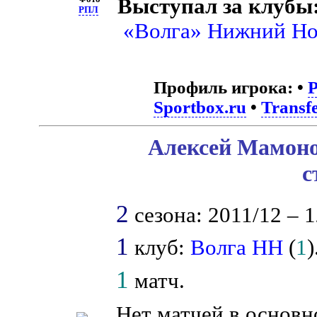
Выступал за клубы
РПЛ
«Волга» Нижний Но
Профиль игрока:
•
Sportbox.ru
•
Transf
Алексей Мамоно
с
2
сезона: 2011/12 – 1
1
клуб:
Волга НН
(
1
)
1
матч.
Нет матчей в основн