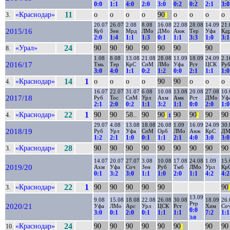
0:0
1:1
4:0
2:0
3:0
0:2
0:2
2:1
3:0
«Краснодар»
11
о
о
о
о
90
о
о
о
о
3.
||
20.07
26.07
2.08
8.08
16.08
22.08
28.08
14.09
21.
2015/16
Куб
Зен
Мрд
ЛМо
ДМо
Анж
Тер
Уфа
Кд
2:0
1:4
1:1
1:3
0:1
1:1
3:3
1:0
3:1
«Урал»
24
90
90
90
90
90
90
90
8.
1.08
8.08
13.08
21.08
28.08
11.09
18.09
24.09
2.1
2016/17
Тмь
Тер
КрС
СпМ
ЛМо
Уфа
Рст
ЦСК
Ру
3:0
4:0
1:1
0:2
1:2
0:0
2:1
1:1
1:0
«Краснодар»
14
1
о
о
о
о
90
90
о
о
о
4.
16.07
22.07
31.07
6.08
10.08
13.08
20.08
27.08
10.
2017/18
Руб
Тос
СпМ
Урл
Ахм
Амк
Рст
ДМо
Уф
2:1
2:0
0:2
1:1
3:2
1:1
0:0
2:0
1:0
«Краснодар»
22
1
90
90
58..
90
90
90
90
90
90
4.
||
1
||
29.07
4.08
13.08
18.08
26.08
1.09
16.09
24.09
30.
2018/19
Руб
Урл
Уфа
СпМ
Орб
ЛМо
Анж
КрС
ДМ
1:2
2:1
1:0
0:1
1:1
2:1
4:0
3:0
3:0
«Краснодар»
28
90
90
90
90
90
90
90
90
90
3.
14.07
20.07
27.07
3.08
10.08
17.08
24.08
1.09
15.
2019/20
Ахм
Уфа
Соч
Зен
Руб
Тмб
ЛМо
Урл
Кр
0:1
3:2
3:0
1:1
1:0
2:0
1:1
4:2
4:2
«Краснодар»
22
1
90
90
90
90
90
90
3.
|
13.09
9.08
15.08
18.08
22.08
26.08
30.08
18.09
26.
Ртр
2020/21
Уфа
ЛМо
Арс
Урл
ЦСК
Рст
Хим
Со
0:0
3:0
0:1
2:0
0:1
1:1
1:1
7:2
1:1
3:0
«Краснодар»
24
90
90
90
90
90
90
90
90
10.
||