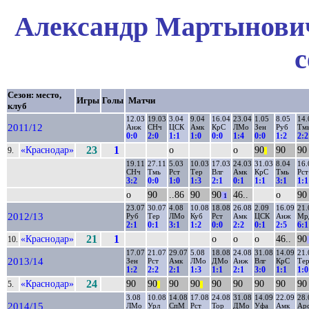
Александр Мартынович
с
Сезон: место,
Игры
Голы
Матчи
клуб
12.03
19.03
3.04
9.04
16.04
23.04
1.05
8.05
14.
2011/12
Анж
СНч
ЦСК
Амк
КрС
ЛМо
Зен
Руб
Тм
0:0
2:0
1:1
1:0
0:0
1:4
0:0
1:2
2:2
«Краснодар»
23
1
о
о
90
90
90
9.
||
19.11
27.11
5.03
10.03
17.03
24.03
31.03
8.04
16.
СНч
Тмь
Рст
Тер
Влг
Амк
КрС
Тмь
Рст
3:2
0:0
1:0
1:3
2:1
0:1
1:1
3:1
1:1
о
90
..86
90
90
46..
о
90
1
23.07
30.07
4.08
10.08
18.08
26.08
2.09
16.09
21.
2012/13
Руб
Тер
ЛМо
Куб
Рст
Амк
ЦСК
Анж
Мр
2:1
0:1
3:1
1:2
0:0
2:2
0:1
2:5
6:1
«Краснодар»
21
1
о
о
о
46..
90
10.
17.07
21.07
29.07
5.08
18.08
24.08
31.08
14.09
21.
2013/14
Зен
Рст
Амк
ЛМо
ДМо
Анж
Влг
КрС
Те
1:2
2:2
2:1
1:3
1:1
2:1
3:0
1:1
1:0
«Краснодар»
24
90
90
90
90
90
90
90
90
90
5.
||
||
3.08
10.08
14.08
17.08
24.08
31.08
14.09
22.09
28.
2014/15
ЛМо
Урл
СпМ
Рст
Тор
ДМо
Уфа
Амк
Ар