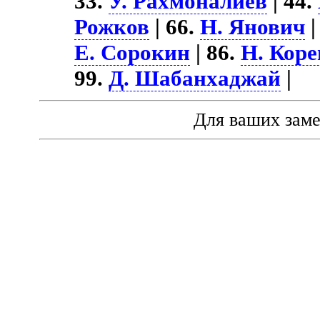
33.
У. Рахмоналиев
| 44.
Рожков
| 66.
Н. Янович
|
Е. Сорокин
| 86.
Н. Коре
99.
Д. Шабанхаджай
|
Для ваших зам