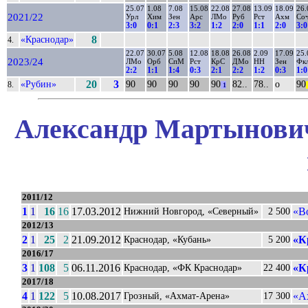
25.07
1.08
7.08
15.08
22.08
27.08
13.09
18.09
26.
2021/22
Урл
Хим
Зен
Арс
ЛМо
Руб
Рст
Ахм
Со
3:0
0:1
2:3
3:2
1:2
2:0
1:1
2:0
3:0
«Краснодар»
8
4.
22.07
30.07
5.08
12.08
18.08
26.08
2.09
17.09
25.
2023/24
ЛМо
Орб
СпМ
Рст
КрС
ДМо
НН
Зен
Фк
2:2
1:1
1:4
0:3
2:1
2:2
1:2
0:3
1:0
«Рубин»
20
3
90
90
90
90
90
82..
78..
о
90
8.
1
|
Александр Мартынович
2011/12
1
1
16
16
17.03.2012
«В
Нижний Новгород, «Северный»
2 500
2012/13
2
1
25
2
21.09.2012
«К
Краснодар, «Кубань»
5 200
2016/17
3
1
108
5
06.11.2016
«К
Краснодар, «ФК Краснодар»
22 400
2017/18
4
1
122
5
10.08.2017
«А
Грозный, «Ахмат-Арена»
17 300