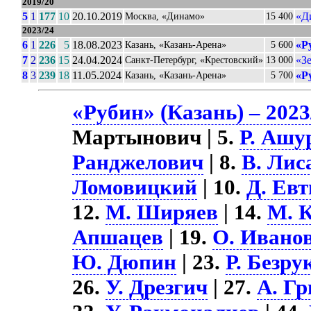
2019/20
5
1
177
10
20.10.2019
«Д
Москва, «Динамо»
15 400
2023/24
6
1
226
5
18.08.2023
«Р
Казань, «Казань-Арена»
5 600
7
2
236
15
24.04.2024
«З
Санкт-Петербург, «Крестовский»
13 000
8
3
239
18
11.05.2024
«Р
Казань, «Казань-Арена»
5 700
«Рубин» (Казань) – 2023
Мартынович | 5.
Р. Ашу
Ранджелович
| 8.
В. Лис
Ломовицкий
| 10.
Д. Ев
12.
М. Ширяев
| 14.
М. 
Апшацев
| 19.
О. Ивано
Ю. Дюпин
| 23.
Р. Безру
26.
У. Дрезгич
| 27.
А. Г