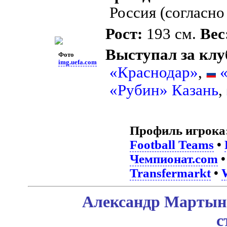
Россия (согласно 
Рост:
193 см.
Вес
Выступал за клу
Фото
img.uefa.com
«Краснодар»
,
«Рубин» Казань
,
Профиль игрока
Football Teams
•
Чемпионат.com
Transfermarkt
•
Александр Мартыно
с