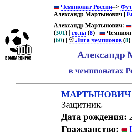
Чемпионат России
–>
Фут
Александр Мартынович |
Е
Александр Мартынович:
(
301
) |
голы
(
8
) |
Чемпиона
(
60
) |
Лига чемпионов
(
8
) 
Александр 
в чемпионатах Р
МАРТЫНОВИЧ А
Защитник.
Дата рождения:
2
Гражданство:
Б