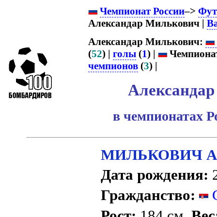
Чемпионат России
–>
Фут
Александар Милькович |
В
Александар Милькович:
(
52
) |
голы
(
1
) |
Чемпионат
чемпионов
(
3
) |
Александар
в чемпионатах Р
МИЛЬКОВИЧ Ал
Дата рождения:
2
Гражданство:
С
Рост:
184 см.
Вес