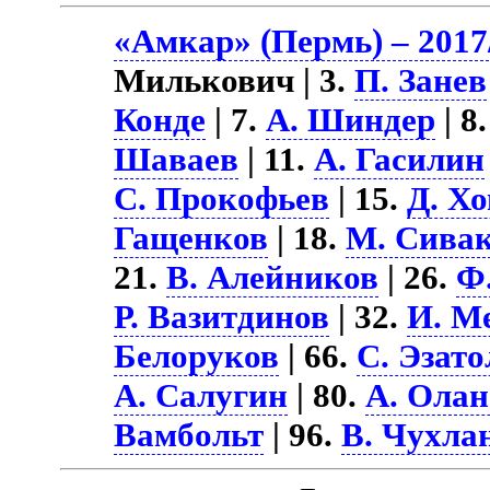
«Амкар» (Пермь) – 2017
Милькович | 3.
П. Занев
Конде
| 7.
А. Шиндер
| 8
Шаваев
| 11.
А. Гасилин
С. Прокофьев
| 15.
Д. Х
Гащенков
| 18.
М. Сива
21.
В. Алейников
| 26.
Ф
Р. Вазитдинов
| 32.
И. М
Белоруков
| 66.
С. Эзат
А. Салугин
| 80.
А. Олан
Вамбольт
| 96.
В. Чухла