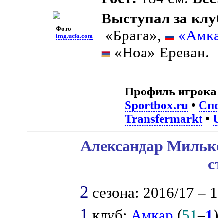
Выступал за клу
Фото
«Брага»,
«Амка
img.uefa.com
«Ноа» Ереван.
Профиль игрока
Sportbox.ru
•
Спо
Transfermarkt
•
Александар Милько
с
2
сезона: 2016/17 – 1
1
клуб:
Амкар
(
51
–
1
)