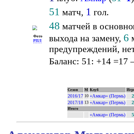
51
1
матч,
гол.
48
матчей в основно
6
выхода на замену,
м
Фото
РПЛ
предупреждений, нет
Баланс: 51: +14 =17 
Сезон
М
Клуб
Игр
2016/17
«Амкар» (Пермь)
2
10
2017/18
«Амкар» (Пермь)
2
13
Итого
«Амкар» (Пермь)
5