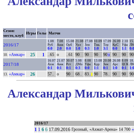
Александар Милькович
с
Сезон:
Игры
Голы
Матчи
место, клуб
1.08
7.08
15.08
21.08
27.08
10.09
17.09
26.09
2.10
15
2016/17
Руб
Анж
Орб
Урл
Зен
Тмь
Тер
КрС
Уфа
Л
0:0
2:0
0:0
1:0
0:3
1:0
3:1
0:0
1:1
0:
«Амкар»
25
1
..65
о
..61
90
90
90
90
90
90
90
10.
1
16.07
21.07
30.07
5.08
8.08
13.08
20.08
26.08
8.09
18
2017/18
Ахм
Анж
Рст
ДМо
Уфа
Кдр
Зен
Арс
ЦСК
Л
0:1
0:1
0:1
0:3
0:0
1:1
0:1
1:0
0:1
1:
«Амкар»
26
57..
о
90
68..
83..
90
78..
90
90
90
13.
||
Александар Милькович
2016/17
1
1
6
6
17.09.2016
«
Грозный, «Ахмат-Арена»
14 700