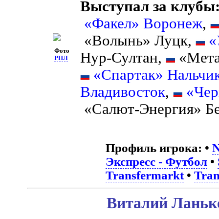
Выступал за клубы
«Факел» Воронеж
,
«Волынь» Луцк,
«
Фото
Нур-Султан,
«Мета
РПЛ
«Спартак» Нальчи
Владивосток
,
«Чер
«Салют-Энергия» Бе
Профиль игрока:
•
N
Экспресс - Футбол
•
Transfermarkt
•
Tran
Виталий Ланько