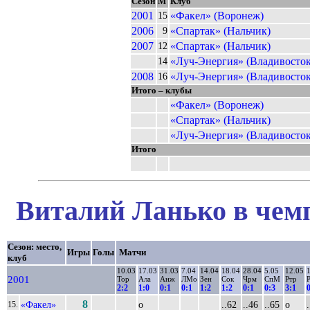
Сезон
М
Клуб
2001
«Факел» (Воронеж)
15
2006
«Спартак» (Нальчик)
9
2007
«Спартак» (Нальчик)
12
«Луч-Энергия» (Владивосток
14
2008
«Луч-Энергия» (Владивосток
16
Итого – клубы
«Факел» (Воронеж)
«Спартак» (Нальчик)
«Луч-Энергия» (Владивосток
Итого
Виталий Ланько в чемп
Сезон: место,
Игры
Голы
Матчи
клуб
10.03
17.03
31.03
7.04
14.04
18.04
28.04
5.05
12.05
2001
Тор
Ала
Анж
ЛМо
Зен
Сок
Чрм
СпМ
Ртр
2:2
1:0
0:1
0:1
1:2
1:2
0:1
0:3
3:1
8
«Факел»
о
..62
..46
..65
о
15.