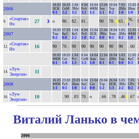
18.03
26.03
2.04
9.04
16.04
23.04
29.04
7.05
13.05
2006
ЦСК
СпМ
ЛМо
Руб
ФКМ
Зен
Тор
ДМо
Шин
0:1
2:2
3:2
3:1
1:1
1:1
0:2
1:0
1:0
«Спартак»
76..
27
3
о
90..
82..
81..
90
78..
65..
9.
||
||
Нч
1
10.03
17.03
1.04
8.04
15.04
22.04
28.04
5.05
12.05
2007
Тмь
КрС
Куб
Руб
ЦСК
ЛМо
Хим
ДМо
ФКМ
0:2
0:0
2:2
1:0
0:2
0:0
0:1
0:2
1:0
«Спартак»
16
90
70..
90
90
90
90
90
90
..60
12.
Нч
10.03
18.03
1.04
8.04
14.04
22.04
28.04
5.05
12.05
ФКМ
Сат
Рст
СпМ
Амк
Зен
ДМо
Тмь
КрС
0:1
1:0
1:1
1:2
1:0
0:1
0:1
0:0
0:3
«Луч-
11
14.
Энергия»
16.03
23.03
29.03
6.04
13.04
20.04
26.04
3.05
7.05
2008
ФКМ
Руб
Шин
КрС
Сат
Тер
ЦСК
ЛМо
СНч
1:1
0:1
1:0
1:2
0:0
1:2
1:3
2:2
0:2
«Луч-
10
..90
..83
70..
о
..66
..78
..46
..67
16.
||
Энергия»
Виталий Ланько в чем
2006