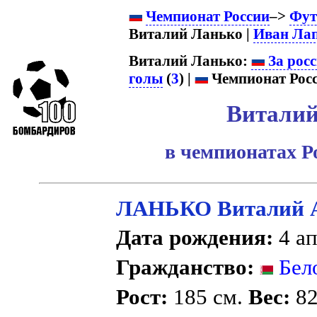
Чемпионат России
–>
Фут
Виталий Ланько |
Иван Ла
Виталий Ланько:
За рос
голы
(
3
) |
Чемпионат Росс
Виталий
в чемпионатах Р
ЛАНЬКО Виталий А
Дата рождения:
4 ап
Гражданство:
Бел
Рост:
185 см.
Вес:
82