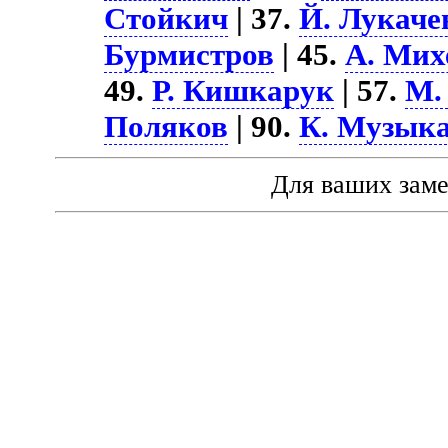
Стойкич
| 37.
Й. Лукаче
Бурмистров
| 45.
А. Мих
49.
Р. Кишкарук
| 57.
М.
Поляков
| 90.
К. Музык
Для ваших зам