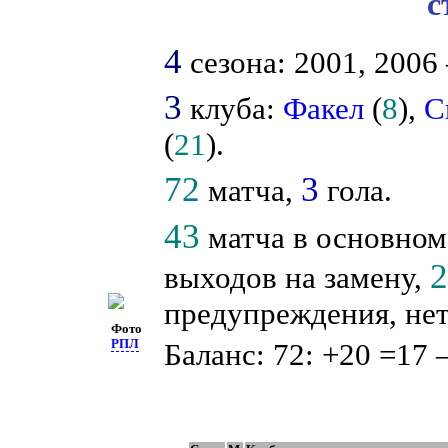
с
4
сезона: 2001, 2006 
3
клуба:
Факел
(
8
),
С
(
21
).
72
3
матча,
гола.
43
матча в основном
выходов на замену,
предупреждения, нет
Фото
РПЛ
Баланс: 72: +20 =17 