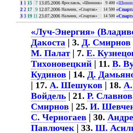
1
1
15
7
13.05.2006
«Шинник
Ярославль, «Шинник»
9 400
2
2
17
9
12.07.2006
«Спарт
Нальчик, «Спартак»
14 500
3
3
19
11
23.07.2006
«Спарт
Нальчик, «Спартак»
14 500
«Луч-Энергия» (Владиво
Дакоста
| 3.
Д. Смирнов
М. Палат
| 7.
Е. Кузнецо
Тихоновецкий
| 11.
В. В
Кудинов
| 14.
Д. Дамьян
| 17.
А. Шешуков
| 18.
А.
Войдель
| 21.
Р. Славнов
Смирнов
| 25.
И. Шевче
С. Черногаев
| 30.
Андре
Павлючек
| 33.
Ш. Асил