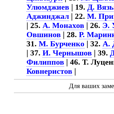
Улюмджиев
| 19.
Д. Вяз
Аджинджал
| 22.
М. Пр
| 25.
А. Монахов
| 26.
Э.
Овшинов
| 28.
Р. Марин
31.
М. Бурченко
| 32.
А.
| 37.
И. Чернышов
| 39.
Д
Филиппов
| 46. Т. Луцен
Ковнеристов
|
Для ваших зам