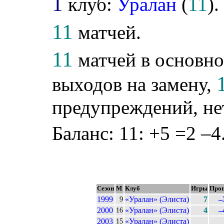
1
клуб:
Уралан
(
11
).
11
матчей.
11
матчей в основно
выходов на замену,
предупреждений, не
Баланс: 11: +5 =2 –4
Сезон
М
Клуб
Игры
Проп
1999
«Уралан» (Элиста)
7
–
9
2000
«Уралан» (Элиста)
4
–
16
2003
«Уралан» (Элиста)
15