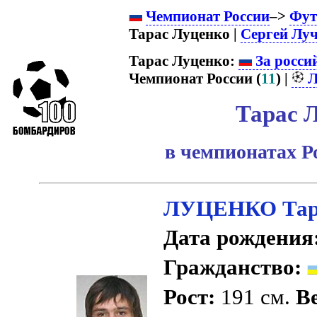
Чемпионат России
–>
Фут
Тарас Луценко |
Сергей Лу
Тарас Луценко:
За росси
Чемпионат России (
11
) |
Л
Тарас 
в чемпионатах Р
ЛУЦЕНКО Тар
Дата рождения
Гражданство:
Рост:
191 см.
Ве