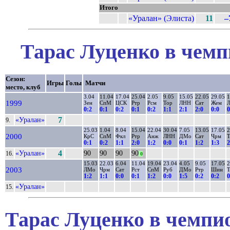
Итого
«Уралан» (Элиста)
11
–
Тарас Луценко в чемп
Сезон:
Игры
Голы
Матчи
место, клуб
3.04
11.04
17.04
25.04
2.05
9.05
15.05
22.05
29.05
1
1999
Зен
СпМ
ЦСК
Ртр
Рсм
Тор
ЛНН
Сат
Жем
0:2
0:1
0:2
0:1
0:2
1:1
2:1
2:0
0:0
0
«Уралан»
7
9.
25.03
1.04
8.04
15.04
22.04
30.04
7.05
13.05
17.05
2
2000
КрС
СпМ
Фкл
Ртр
Анж
ЛНН
ДМо
Сат
Чрм
Т
0:1
0:2
1:1
2:0
1:2
0:0
0:1
1:2
1:3
2
«Уралан»
4
90
90
90
90
16.
0
15.03
22.03
6.04
11.04
19.04
23.04
4.05
9.05
17.05
2
2003
ЛМо
Чрм
Сат
Рст
СпМ
Руб
ДМо
Ртр
Шин
Т
1:2
1:1
0:0
0:1
1:2
0:0
1:5
0:2
0:2
0
«Уралан»
15.
Тарас Луценко в чемпио