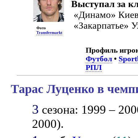
Выступал за к
«Динамо» Кие
«Закарпатье» У
Фото
Transfermarkt
Профиль игро
Футбол
•
Sport
РПЛ
Тарас Луценко в чемп
3
сезона: 1999 – 2000
2000).