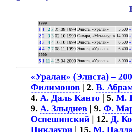
1999
1
1
2
2
25.09.1999
«
Элиста, «Уралан»
5 500
2
2
3
3
02.10.1999
«
Самара, «Металлург»
14 000
3
3
4
4
16.10.1999
«
Элиста, «Уралан»
6 500
4
4
7
7
08.11.1999
«
Элиста, «Уралан»
6 400
2000
5
1
11
4
15.04.2000
«
Элиста, «Уралан»
8 000
«Уралан» (Элиста) – 20
Филимонов
| 2.
В. Абра
4.
А. Даль Канто
| 5.
М. 
9.
А. Злыднев
| 9.
Ф. Ма
Оспешинский
| 12.
Д. К
Циклаури
| 15.
М. Цалл