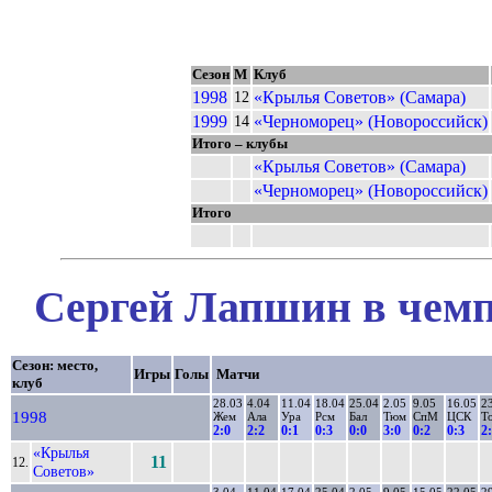
Сезон
М
Клуб
1998
«Крылья Советов» (Самара)
12
1999
«Черноморец» (Новороссийск)
14
Итого – клубы
«Крылья Советов» (Самара)
«Черноморец» (Новороссийск)
Итого
Сергей Лапшин в чемп
Сезон: место,
Игры
Голы
Матчи
клуб
28.03
4.04
11.04
18.04
25.04
2.05
9.05
16.05
2
1998
Жем
Ала
Ура
Рсм
Бал
Тюм
СпМ
ЦСК
Т
2:0
2:2
0:1
0:3
0:0
3:0
0:2
0:3
2
«Крылья
11
12.
Советов»
3.04
11.04
17.04
25.04
2.05
9.05
15.05
22.05
2