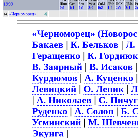
1999
Шин
Сат
Зен
Жем
СпМ
ЛМо
ЦСК
ДМо
Р
0:1
1:1
1:1
3:0
0:2
1:4
2:5
2:1
2
«Черноморец»
4
14.
«Черноморец» (Новоросс
Бакаев
|
К. Бельков
|
Л.
Геращенко
|
К. Гордию
В. Заярный
|
В. Исаков
Курдюмов
|
А. Куценко
Левицкий
|
О. Лепик
|
Л
|
А. Николаев
|
С. Пичу
Руденко
|
А. Солоп
|
Б. 
Усминский
|
М. Шевчен
Экунга
|