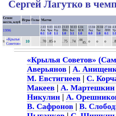
Сергей Лагутко в чемп
Сезон:
Игры
Голы
Матчи
место, клуб
2.03
9.03
16.03
23.03
30.03
6.04
13.04
20.04
27.04
4.
1996
Ала
Чрм
Ртр
ЛМо
Бал
ЦСК
Лад
Ткс
ЛНН
Ур
0:1
1:0
1:1
1:0
3:1
1:0
0:0
1:0
0:1
1:
«Крылья
..66
10
..70
..85
о
..75
..74
о
о
о
..
9.
85..
Советов»
«Крылья Советов» (Сам
Аверьянов
|
А. Анищен
М. Евстигнеев
|
С. Корч
Макеев
|
А. Мартешкин
Никулин
|
А. Орешнико
В. Сафронов
|
В. Слобо
Цыганков
|
С. Шишкин