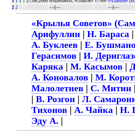
1
1
1
1
27.06.2000
«Алания» (В
Владикавказ, «Спартак»
17 000
2
2
––||––
––||––
«Крылья Советов» (Сам
Арифуллин
|
Н. Бараса
А. Буклеев
|
Е. Бушман
Герасимов
|
И. Дериглаз
Каряка
|
М. Касымов
|
Д
А. Коновалов
|
М. Корот
Малолетнев
|
С. Митин
|
В. Розгон
|
Л. Самарон
Тихонов
|
А. Чайка
|
Н.
Эду А.
|