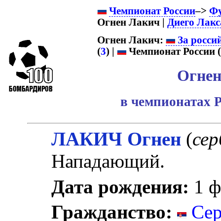
Чемпионат России
–>
Ф
Огнен Лакич |
Диего Лакс
Огнен Лакич:
За росси
(
3
) |
Чемпионат России 
Огнен
в чемпионатах Р
ЛАКИЧ Огнен
(
сер
Нападающий.
Дата рождения:
1 ф
Гражданство:
Сер