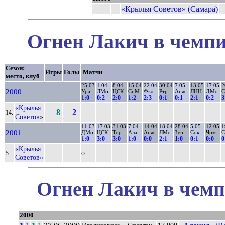
«Крылья Советов» (Самара)
Огнен Лакич в чемпи
Сезон:
Игры
Голы
Матчи
место, клуб
25.03
1.04
8.04
15.04
22.04
30.04
7.05
13.05
17.05
2
2000
Ура
ЛМо
ЦСК
СпМ
Фкл
Ртр
Анж
ЛНН
ДМо
С
1:0
0:2
2:0
1:2
2:3
0:1
0:1
2:1
0:2
3
«Крылья
8
2
14.
Советов»
11.03
17.03
31.03
7.04
14.04
18.04
28.04
5.05
12.05
1
2001
ДМо
ЦСК
Тор
Ала
Анж
ЛМо
Зен
Сок
Чрм
1:0
3:0
3:0
1:0
0:0
2:1
1:0
0:1
0:0
0
«Крылья
о
5.
Советов»
Огнен Лакич в чемп
2000