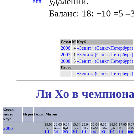
удалений.
РПЛ
Баланс: 18: +10 =5 –3
Сезон
М
Клуб
2006
«Зенит» (Санкт-Петербург)
4
2007
«Зенит» (Санкт-Петербург)
1
2008
«Зенит» (Санкт-Петербург)
5
Итого
«Зенит» (Санкт-Петербург)
Ли Хо в чемпиона
Сезон:
место,
Игры
Голы
Матчи
клуб
19.03
26.03
9.04
15.04
23.04
30.04
6.05
14.05
17.05
6.0
2006
Сат
Амк
КрС
Луч
СНч
СпМ
ЛМо
Руб
Рст
ДМ
1:1
3:1
2:3
3:1
1:1
1:4
1:3
1:0
1:1
0:0