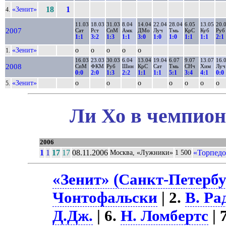
«Зенит»
18
1
4.
11.03
18.03
31.03
8.04
14.04
22.04
28.04
6.05
13.05
20.
2007
Сат
Рст
СпМ
Амк
ДМо
Луч
Тмь
КрС
Куб
Руб
1:1
3:2
1:3
1:1
3:0
1:0
1:0
1:1
1:1
2:1
«Зенит»
о
о
о
о
о
1.
16.03
23.03
30.03
6.04
13.04
19.04
6.07
9.07
13.07
16.
2008
СпМ
ФКМ
Руб
Шин
КрС
Сат
Тмь
СНч
Хим
Луч
0:0
2:0
1:3
2:2
1:1
1:1
5:1
3:4
4:1
0:0
«Зенит»
о
о
о
о
о
о
о
5.
Ли Хо в чемпион
2006
1
1
17
17
08.11.2006
«Торпедо
Москва, «Лужники»
1 500
«Зенит» (Санкт-Петербу
Чонтофальски
| 2.
В. Ра
Д.Дж.
| 6.
Н. Ломбертс
| 