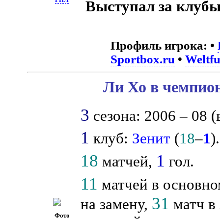
Выступал за клубы
Профиль игрока:
•
Sportbox.ru
•
Weltfu
Ли Хо в чемпион
3
сезона: 2006 – 08 (
1
клуб:
Зенит
(
18
–
1
).
18
1
матчей,
гол.
11
матчей в основно
31
на замену,
матч в 
Фото