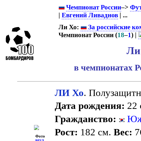
Чемпионат России
–>
Фу
|
Евгений Ливаднов
| ...
Ли Хо:
За российские ко
Чемпионат России (
18
–
1
) |
Ли
в чемпионатах Р
ЛИ Хо
. Полузащитн
Дата рождения:
22 
Гражданство:
Юж
Рост:
182 см.
Вес:
76
Фото
РПЛ