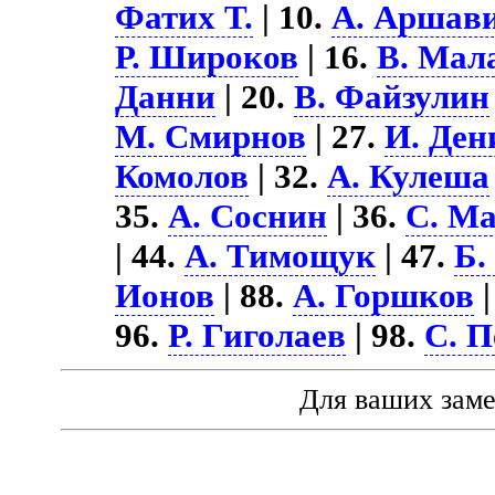
Фатих Т.
| 10.
А. Аршав
Р. Широков
| 16.
В. Мал
Данни
| 20.
В. Файзулин
М. Смирнов
| 27.
И. Ден
Комолов
| 32.
А. Кулеша
35.
А. Соснин
| 36.
С. М
| 44.
А. Тимощук
| 47.
Б.
Ионов
| 88.
А. Горшков
|
96.
Р. Гиголаев
| 98.
С. П
Для ваших зам