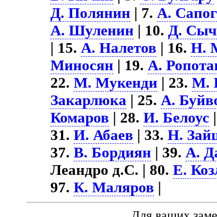
Д. Полянин
| 7.
А. Сапо
А. Шуленин
| 10.
Д. Сыч
| 15.
А. Налетов
| 16.
Н. 
Миносян
| 19.
А. Ропота
22.
М. Мукенди
| 23.
М.
Закарлюка
| 25.
А. Буйв
Комаров
| 28.
И. Белоус
|
31.
И. Абаев
| 33.
Н. Зай
37.
В. Бордиян
| 39.
А. 
Леандро д.С. | 80.
Е. Коз
97.
К. Маляров
|
Для ваших зам