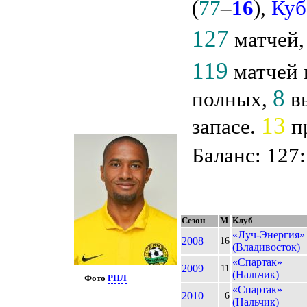
(
77
–
16
),
Куб
127
матчей
119
матчей 
8
полных,
вы
13
запасе.
пр
Баланс: 127:
Сезон
М
Клуб
«Луч-Энергия»
2008
16
(Владивосток)
«Спартак»
2009
11
(Нальчик)
Фото
РПЛ
«Спартак»
2010
6
(Нальчик)