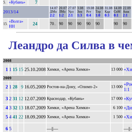
«Кубань»
7
5.
14.07
20.07
27.07
3.08
19.08
24.08
31.08
14.09
22.09
2013/14
ДМо
ЛМо
Урл
Зен
Рст
Тер
Кдр
СпМ
Анж
2:2
1:2
2:1
1:3
0:4
1:0
0:3
0:1
2:1
«Волга»
24
70..
90
90
90
90
90
90
90
15.
НН
Леандро да Силва в че
2008
1
1
15
15
25.10.2008
«Хи
Химки, «Арена Химки»
13 000
2009
«Ро
2
1
28
9
16.05.2009
Ростов-на-Дону, «Олимп-2»
13 000
1:1
3
2
31
12
12.07.2009
«Ку
Краснодар, «Кубань»
17 000
4
3
32
13
18.07.2009
«Ди
Химки, «Арена Химки»
6 100
5
4
41
22
18.09.2009
«Хи
Химки, «Арена Химки»
1 500
6
5
––||––
––||