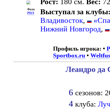
Рост:
180 см.
Вес:
72
Фото
Выступал за клубы
РПЛ
Владивосток
,
«Спа
Нижний Новгород
,
Профиль игрока:
•
Sportbox.ru
•
Weltfus
Леандро да 
6
сезонов: 2
4
клуба:
Луч