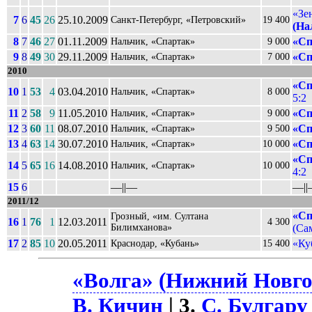
«Зе
7
6
45
26
25.10.2009
Санкт-Петербург, «Петровский»
19 400
(На
8
7
46
27
01.11.2009
«Сп
Нальчик, «Спартак»
9 000
9
8
49
30
29.11.2009
«Сп
Нальчик, «Спартак»
7 000
2010
«Сп
10
1
53
4
03.04.2010
Нальчик, «Спартак»
8 000
5:2
11
2
58
9
11.05.2010
«Сп
Нальчик, «Спартак»
9 000
12
3
60
11
08.07.2010
«Сп
Нальчик, «Спартак»
9 500
13
4
63
14
30.07.2010
«Сп
Нальчик, «Спартак»
10 000
«Сп
14
5
65
16
14.08.2010
Нальчик, «Спартак»
10 000
4:2
15
6
––||––
––||
2011/12
«Сп
Грозный, «им. Султана
16
1
76
1
12.03.2011
4 300
Билимханова»
(Сам
17
2
85
10
20.05.2011
«Ку
Краснодар, «Кубань»
15 400
«Волга» (Нижний Новгор
В. Кичин
| 3.
С. Булгару