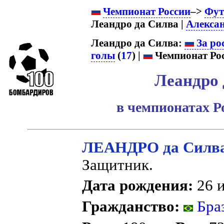
Чемпионат России
–>
Фут
Леандро да Силва |
Алексан
Леандро да Силва:
За ро
голы
(
17
) |
Чемпионат Рос
Леандро 
в чемпионатах Р
ЛЕАНДРО да Силв
Защитник.
Дата рождения:
26 и
Гражданство:
Бра