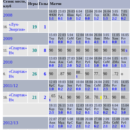
Сезон: место,
Игры
Голы
Матчи
клуб
16.03
23.03
29.03
6.04
13.04
20.04
26.04
3.05
7.05
2008
ФКМ
Руб
Шин
КрС
Сат
Тер
ЦСК
ЛМо
СНч
1:1
0:1
1:0
1:2
0:0
1:2
1:3
2:2
0:2
«Луч-
19
1
16.
Энергия»
15.03
22.03
5.04
12.04
18.04
26.04
3.05
11.05
16.05
2009
Тер
Руб
СпМ
Сат
Тмь
Амк
ЛМо
Хим
Рст
0:1
0:0
0:2
1:1
0:1
4:1
0:1
0:0
1:1
«Спартак»
30
8
90
90
90
90
90
90
90
90
90
11.
1
Нч
13.03
19.03
27.03
3.04
12.04
18.04
25.04
1.05
6.05
2010
Анж
Ала
Сиб
Рст
Руб
КрС
СпМ
ДМо
Зен
0:0
2:1
2:0
5:2
1:1
1:0
0:0
1:0
1:3
«Спартак»
88..
26
6
90
..87
90
90
77..
90
..72
о
6.
Нч
1
12.03
19.03
3.04
10.04
18.04
24.04
2.05
7.05
14.05
2011/12
КрС
Кдр
Зен
Руб
Тмь
СпМ
ДМо
Рст
Влг
1:0
0:2
2:2
0:0
1:2
0:1
2:3
0:0
1:1
«Спартак»
..65
21
2
74..
90
90
58..
70..
73..
90
80..
16.
||
Нч
1
19.11
26.11
3.03
12.03
18.03
25.03
30.03
6.04
15.04
Кдр
Тер
Влг
Амк
КрС
Рст
Тмь
Тер
Влг
2:3
3:0
0:1
1:2
0:1
1:2
0:2
0:2
3:0
22.07
27.07
5.08
10.08
20.08
27.08
2.09
15.09
23.09
2012/13
Анж
Мрд
КрС
Кдр
Ала
Влг
ДМо
СпМ
Руб
1:2
1:0
1:2
2:1
1:2
6:2
2:1
2:2
0:1