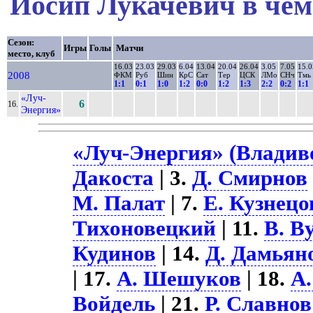
Йосип Лукачевич в чем
Сезон:
Игры
Голы
Матчи
место, клуб
16.03
23.03
29.03
6.04
13.04
20.04
26.04
3.05
7.05
15.0
2008
ФКМ
Руб
Шин
КрС
Сат
Тер
ЦСК
ЛМо
СНч
Тмь
1:1
0:1
1:0
1:2
0:0
1:2
1:3
2:2
0:2
1:1
«Луч-
6
16.
Энергия»
«Луч-Энергия» (Владиво
Дакоста
| 3.
Д. Смирнов
М. Палат
| 7.
Е. Кузнецо
Тихоновецкий
| 11.
В. В
Кудинов
| 14.
Д. Дамьян
| 17.
А. Шешуков
| 18.
А.
Войдель
| 21.
Р. Славнов