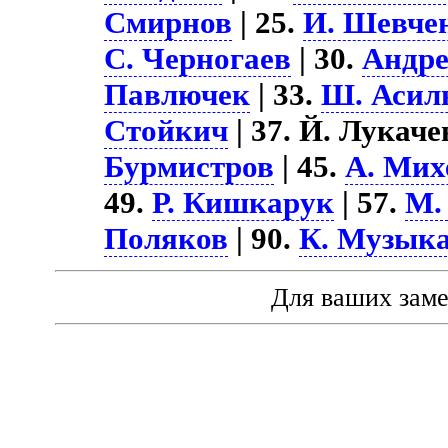
Смирнов
| 25.
И. Шевче
С. Черногаев
| 30.
Андре
Павлючек
| 33.
Ш. Асил
Стойкич
| 37. Й. Лукаче
Бурмистров
| 45.
А. Мих
49.
Р. Кишкарук
| 57.
М.
Поляков
| 90.
К. Музык
Для ваших зам