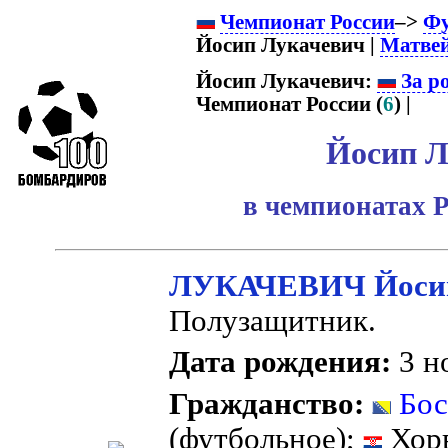
Чемпионат России
–>
Фу
Йосип Лукачевич |
Матве
Йосип Лукачевич:
За р
Чемпионат России (
6
) |
Йосип Л
в чемпионатах Р
ЛУКАЧЕВИЧ Йоси
Полузащитник.
Дата рождения:
3 но
Гражданство:
Бос
(футбольное);
Хорв