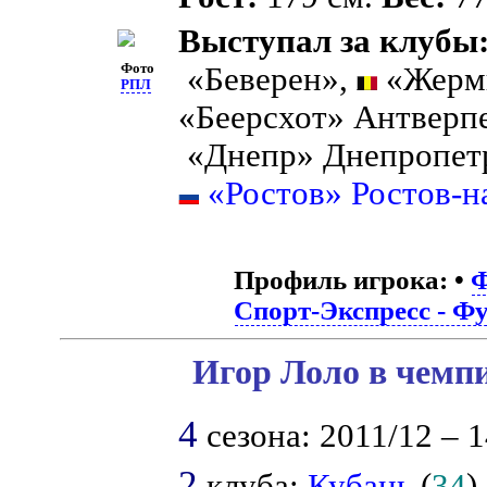
Выступал за клубы
Фото
«Беверен»,
«Жерми
РПЛ
«Беерсхот» Антверп
«Днепр» Днепропет
«Ростов» Ростов-н
Профиль игрока:
•
Ф
Спорт-Экспресс - Ф
Игор Лоло в чемпи
4
сезона: 2011/12 – 1
2
клуба:
Кубань
(
34
)