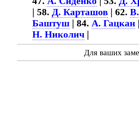
47.
А. Сиденко
| 53.
Д. Х
| 58.
Д. Карташов
| 62.
В
Баштуш
| 84.
А. Гацкан
Н. Николич
|
Для ваших зам