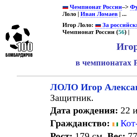
Чемпионат России
–>
Фу
Лоло |
Иван Ломаев
| ...
Игор Лоло:
За российск
Чемпионат России (
56
) |
Иго
в чемпионатах 
ЛОЛО Игор Алекса
Защитник.
Дата рождения:
22 и
Гражданство:
Кот
Рост:
179 см.
Вес:
77