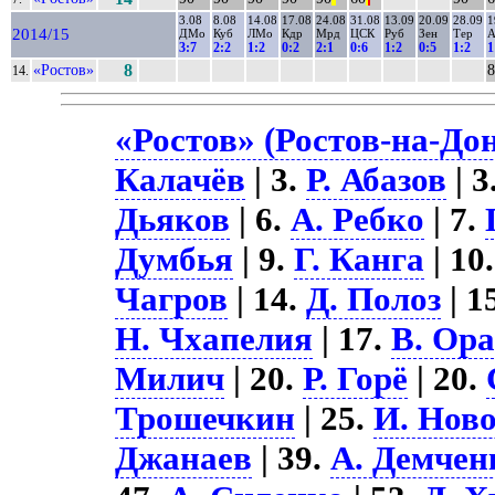
3.08
8.08
14.08
17.08
24.08
31.08
13.09
20.09
28.09
1
2014/15
ДМо
Куб
ЛМо
Кдр
Мрд
ЦСК
Руб
Зен
Тер
А
3:7
2:2
1:2
0:2
2:1
0:6
1:2
0:5
1:2
1
«Ростов»
8
8
14.
«Ростов» (Ростов-на-Дон
Калачёв
| 3.
Р. Абазов
| 3
Дьяков
| 6.
А. Ребко
| 7.
Думбья
| 9.
Г. Канга
| 10
Чагров
| 14.
Д. Полоз
| 1
Н. Чхапелия
| 17.
В. Ора
Милич
| 20.
Р. Горё
| 20.
Трошечкин
| 25.
И. Нов
Джанаев
| 39.
А. Демчен