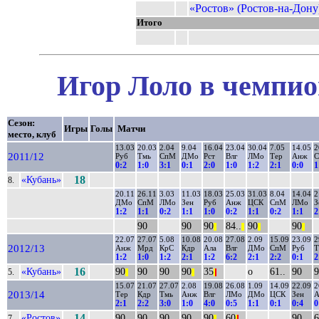
«Ростов» (Ростов-на-Дону
Итого
Игор Лоло в чемпио
Сезон:
Игры
Голы
Матчи
место, клуб
13.03
20.03
2.04
9.04
16.04
23.04
30.04
7.05
14.05
2
2011/12
Руб
Тмь
СпМ
ДМо
Рст
Влг
ЛМо
Тер
Анж
С
0:2
1:0
3:1
0:1
2:0
1:0
1:2
2:1
0:0
1
«Кубань»
18
8.
20.11
26.11
3.03
11.03
18.03
25.03
31.03
8.04
14.04
2
ДМо
СпМ
ЛМо
Зен
Руб
Анж
ЦСК
СпМ
ЛМо
З
1:2
1:1
0:2
1:1
1:0
0:2
1:1
0:2
1:1
2
90
90
90
84..
90
90
||
||
||
||
22.07
27.07
5.08
10.08
20.08
27.08
2.09
15.09
23.09
2
2012/13
Анж
Мрд
КрС
Кдр
Ала
Влг
ДМо
СпМ
Руб
Т
1:2
1:0
1:2
2:1
1:2
6:2
2:1
2:2
0:1
2
«Кубань»
16
90
90
90
90
35
о
61..
90
9
5.
||
||
|
|
15.07
21.07
27.07
2.08
19.08
26.08
1.09
14.09
22.09
2
2013/14
Тер
Кдр
Тмь
Анж
Влг
ЛМо
ДМо
ЦСК
Зен
А
2:1
2:2
3:0
1:0
4:0
0:5
1:1
0:1
0:4
0
«Ростов»
14
90
90
90
90
90
60
90
6
7.
||
|
|