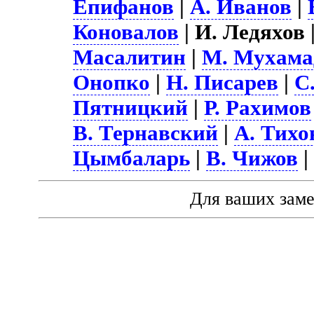
Епифанов
|
А. Иванов
|
Коновалов
| И. Ледяхов 
Масалитин
|
М. Мухама
Онопко
|
Н. Писарев
|
С
Пятницкий
|
Р. Рахимов
В. Тернавский
|
А. Тихо
Цымбаларь
|
В. Чижов
Для ваших зам