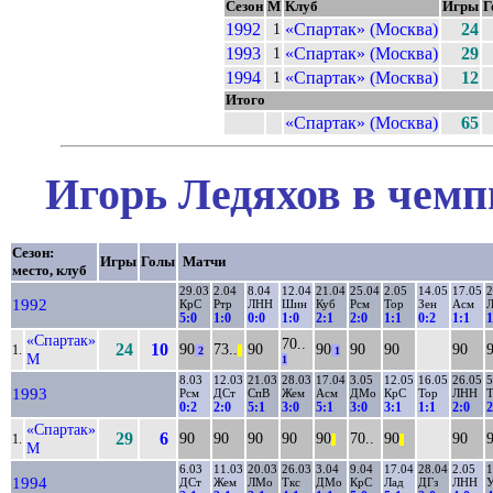
Сезон
М
Клуб
Игры
Г
1992
«Спартак» (Москва)
24
1
1993
«Спартак» (Москва)
29
1
1994
«Спартак» (Москва)
12
1
Итого
«Спартак» (Москва)
65
Игорь Ледяхов в чемп
Сезон:
Игры
Голы
Матчи
место, клуб
29.03
2.04
8.04
12.04
21.04
25.04
2.05
14.05
17.05
2
1992
КрС
Ртр
ЛНН
Шин
Куб
Рсм
Тор
Зен
Асм
5:0
1:0
0:0
1:0
2:1
2:0
1:1
0:2
1:1
1
«Спартак»
70..
24
10
90
73..
90
90
90
90
90
1.
2
||
1
М
1
8.03
12.03
21.03
28.03
17.04
3.05
12.05
16.05
26.05
5
1993
Рсм
ДСт
СпВ
Жем
Асм
ДМо
КрС
Тор
ЛНН
Т
0:2
2:0
5:1
3:0
5:1
3:0
3:1
1:1
2:0
2
«Спартак»
29
6
90
90
90
90
90
70..
90
90
1.
||
||
М
6.03
11.03
20.03
26.03
3.04
9.04
17.04
28.04
2.05
1
1994
ДСт
Жем
ЛМо
Ткс
ДМо
КрС
Лад
ДГз
ЛНН