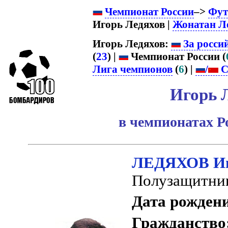
Чемпионат России
–>
Фут
Игорь Ледяхов |
Жонатан Л
Игорь Ледяхов:
За росси
(
23
) |
Чемпионат России (
Лига чемпионов
(
6
) |
/
С
Игорь 
в чемпионатах Р
ЛЕДЯХОВ Иг
Полузащитни
Дата рожден
Гражданство