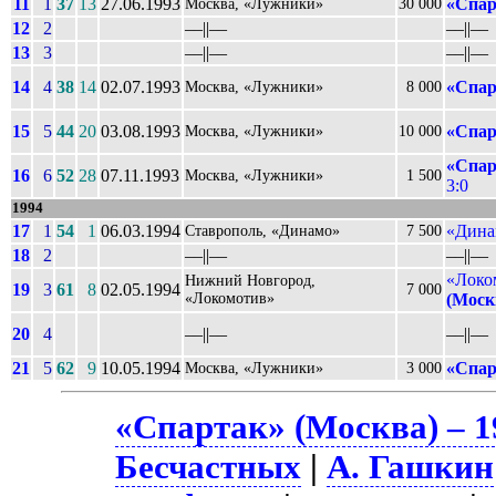
11
1
37
13
27.06.1993
«Спар
Москва, «Лужники»
30 000
12
2
––||––
––||––
13
3
––||––
––||––
14
4
38
14
02.07.1993
«Спар
Москва, «Лужники»
8 000
15
5
44
20
03.08.1993
«Спар
Москва, «Лужники»
10 000
«Спар
16
6
52
28
07.11.1993
Москва, «Лужники»
1 500
3:0
1994
17
1
54
1
06.03.1994
«Дина
Ставрополь, «Динамо»
7 500
18
2
––||––
––||––
«Локо
Нижний Новгород,
19
3
61
8
02.05.1994
7 000
«Локомотив»
(Моск
20
4
––||––
––||––
21
5
62
9
10.05.1994
«Спар
Москва, «Лужники»
3 000
«Спартак» (Москва) – 1
Бесчастных
|
А. Гашкин