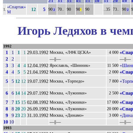
2:1
3:1
3:1
4:1
1:1
5:0
5:1
2:0
4:0
4
«Спартак»
12
5
90
70..
90
90
90
..35
73..
90
1.
2
||
2
М
Игорь Ледяхов в чем
1992
1
1
1
1
29.03.1992
«Спар
Москва, «ЛФК ЦСКА»
4 000
2
2
––||––
––||––
3
3
4
4
12.04.1992
«Шинн
Ярославль, «Шинник»
11 500
4
4
5
5
21.04.1992
«Спар
Москва, «Лужники»
2 000
5
5
12
12
19.07.1992
«Торп
Москва, «Торпедо»
7 800
6
6
14
14
29.07.1992
«Спар
Москва, «Лужники»
2 500
7
7
15
15
02.08.1992
«Спар
Москва, «Лужники»
17 000
8
8
20
20
26.09.1992
«Спар
Москва, «Лужники»
20 000
9
9
23
23
31.10.1992
«Дина
Москва, «Динамо»
3 000
10
10
––||––
––||––
1993