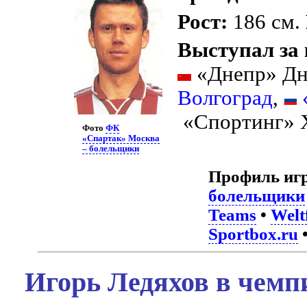
Рост:
186 см.
Выступал за
«Днепр» Дн
Волгоград
,
«Спортинг» 
Фото
ФК
«Спартак» Москва
– болельщики
Профиль иг
болельщики
Teams
•
Welt
Sportbox.ru
Игорь Ледяхов в чемп