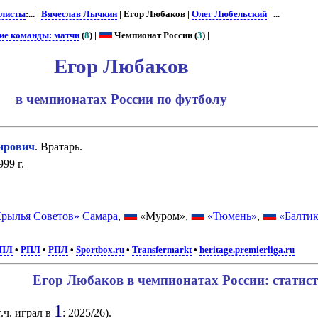
листы
:... |
Вячеслав Лычкин
| Егор Любаков |
Олег Любельский
| ...
ие команды: матчи
(
8
) |
Чемпионат России (
3
) |
Егор Любаков
в чемпионатах России по футболу
ирович
. Вратарь.
99 г.
рылья Советов» Самара
,
«Муром»,
«Тюмень»
,
«Балти
ПЛ
•
РПЛ
•
РПЛ
•
Sportbox.ru
•
Transfermarkt
•
heritage.premierliga.ru
Егор Любаков в чемпионатах России: статис
1
т.ч. играл в
: 2025/26).