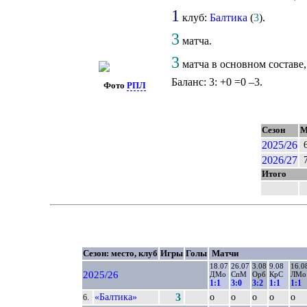
1
клуб:
Балтика
(
3
).
3
матча.
3
матча в основном составе
Баланс: 3: +0 =0 –3.
Фото
РПЛ
Сезон
2025/26
2026/27
Итого
Сезон: место, клуб
Игры
Голы
Матчи
18.07
26.07
3.08
9.08
16.0
2025/26
ДМо
СпМ
Орб
КрС
ЛМо
1:1
3:0
3:2
1:1
1:1
«Балтика»
3
о
о
о
о
о
6.