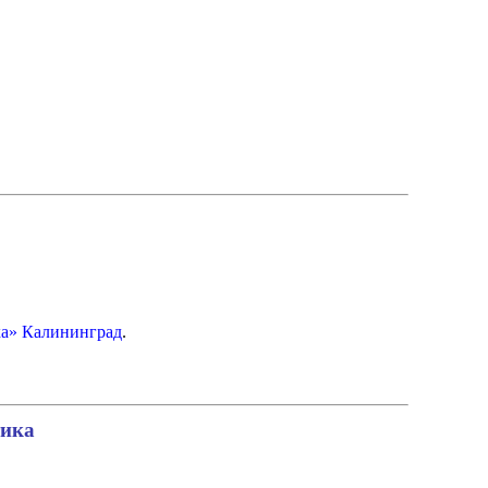
ка» Калининград
.
тика