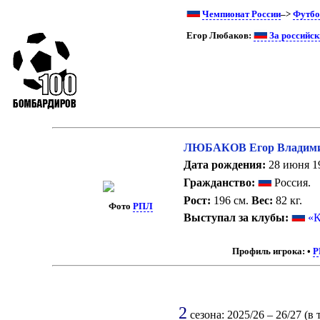
Чемпионат России
–>
Футбо
Егор Любаков:
За российск
ЛЮБАКОВ Егор Владим
Дата рождения:
28 июня 19
Гражданство:
Россия.
Рост:
196 см.
Вес:
82 кг.
Фото
РПЛ
Выступал за клубы:
«К
Профиль игрока:
•
Р
2
сезона: 2025/26 – 26/27 (в 