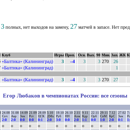
3
27
,
полных, нет выходов на замену,
матчей в запасе. Нет пре
М
Клуб
Игры
Проп.
Осн.
Вых.
90
Мин.
Зап.
ЖК
К
«Балтика» (Калининград)
3
–4
3
3
270
26
6
«Балтика» (Калининград)
1
7
«Балтика» (Калининград)
3
–4
3
3
270
27
Егор Любаков в чемпионатах России: все сезоны
8
24.08
31.08
14.09
21.09
28.09
5.10
19.10
26.10
2.11
9.11
22.11
29.11
7.12
27.02
7
Соч
Акр
Зен
Рст
ЦСК
ДМх
Руб
НН
Ахм
Кдр
Орб
СпМ
КрС
Зен
Р
2:0
2:0
0:0
0:0
0:1
2:0
3:0
0:0
2:0
1:1
0:0
1:0
2:0
0:1
1
о
о
о
о
о
о
о
о
о
о
о
о
о
о