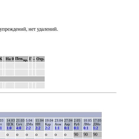
дупреждений, нет удалений.
Пен.
К
На 0
Г
–
Отр.
вр.
.03
14.03
21.03
5.04
11.04
19.04
23.04
27.04
2.05
10.05
17.05
ст
ЦСК
Соч
ДМх
НН
Кдр
Ахм
Акр
Руб
ЛМо
ДМо
:1
1:0
4:0
2:2
2:2
2:2
1:1
0:1
0:1
0:1
1:2
о
о
о
о
о
о
о
90
90
90