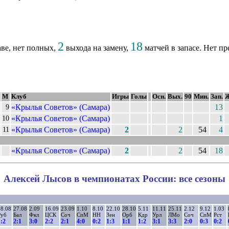
2
18
аве, нет полных,
выхода на замену,
матчей в запасе. Нет п
М
Клуб
Игры
Голы
Осн.
Вых.
90
Мин.
Зап.
«Крылья Советов» (Самара)
13
9
«Крылья Советов» (Самара)
1
10
«Крылья Советов» (Самара)
2
2
54
4
11
«Крылья Советов» (Самара)
2
2
54
18
Алексей Лысов в чемпионатах России: все сезоны
8.08
27.08
2.09
16.09
23.09
1.10
8.10
22.10
28.10
5.11
11.11
25.11
2.12
9.12
1.03
Руб
Бал
Фкл
ЦСК
Соч
СпМ
НН
Зен
Орб
Кдр
Урл
ЛМо
Соч
СпМ
Рст
:2
2:1
3:0
2:2
2:1
4:0
0:2
1:3
1:1
1:2
3:1
3:3
2:0
0:3
0:2