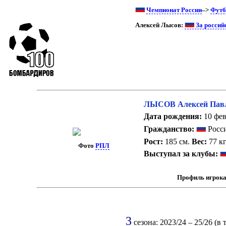
Чемпионат России
–>
Футб
Алексей Лысов:
За россий
ЛЫСОВ Алексей Пав
Дата рождения:
10 фев
Гражданство:
Росси
Рост:
185 см.
Вес:
77 кг
Фото
РПЛ
Выступал за клубы:
Профиль игрока
3
сезона: 2023/24 – 25/26 (в 