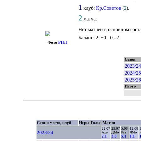
1
клуб:
Кр.Советов
(
2
).
2
матча.
Нет матчей в основном сост
Баланс: 2: +0 =0 –2.
Фото
РПЛ
Сезон
2023/24
2024/25
2025/26
Итого
Сезон: место, клуб
Игры
Голы
Матчи
22.07
29.07
5.08
12.08
1
2023/24
Ахм
ДМо
Рст
ЛМо
2:1
3:3
5:1
1:1
1