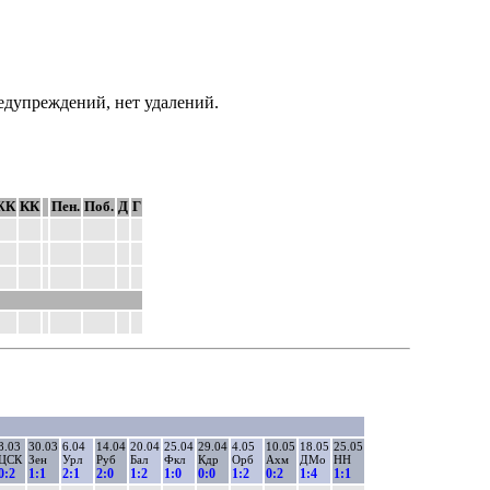
редупреждений, нет удалений.
ЖК
КК
Пен.
Поб.
Д
Г
8.03
30.03
6.04
14.04
20.04
25.04
29.04
4.05
10.05
18.05
25.05
ЦСК
Зен
Урл
Руб
Бал
Фкл
Кдр
Орб
Ахм
ДМо
НН
0:2
1:1
2:1
2:0
1:2
1:0
0:0
1:2
0:2
1:4
1:1