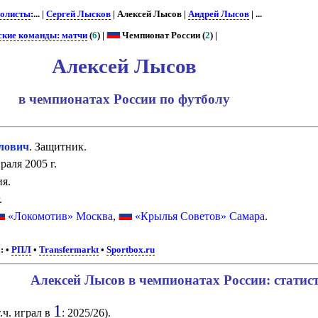
олисты
:... |
Сергей Лысков
| Алексей Лысов |
Андрей Лысов
| ...
ские команды: матчи
(
6
) |
Чемпионат России (
2
) |
Алексей Лысов
в чемпионатах России по футболу
лович
. Защитник.
раля 2005 г.
я.
.
«Локомотив» Москва
,
«Крылья Советов» Самара
.
:
•
РПЛ
•
Transfermarkt
•
Sportbox.ru
Алексей Лысов в чемпионатах России: статис
1
т.ч. играл в
: 2025/26).