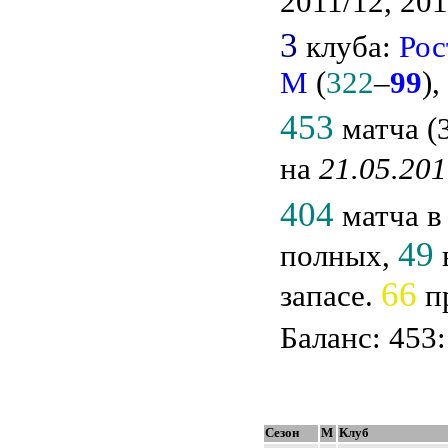
2011/12, 201
3
клуба:
Рос
М
(
322
–
99
),
453
матча (3
на
21.05.20
404
матча в
49
полных,
66
запасе.
пр
Баланс: 453:
Сезон
М
Клуб