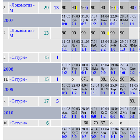
«Локомотив»
29
13
90
90
90
90
90
90
90
90
3.
||
1
||
3
1
М
11.03
17.03
31.03
7.04
14.04
22.04
28.04
5.05
2007
Куб
Руб
ЦСК
ДМо
Хим
СНч
ФКМ
Сат
0:0
2:1
0:2
1:2
1:0
0:0
1:1
1:1
«Локомотив»
13
90
90
90
90
90..
90
90
7.
||
М
11.03
18.03
31.03
7.04
13.04
21.04
29.04
5.05
Зен
Луч
Тмь
КрС
Куб
Руб
ЦСК
ЛМо
1:1
0:1
1:1
1:1
2:2
1:0
1:3
1:1
«Сатурн»
15
1
5.
15.03
22.03
30.03
5.04
13.04
19.04
27.04
3.05
2008
СНч
Тер
ЦСК
ЛМо
Луч
Зен
Тмь
Хим
1:2
3:1
0:1
1:2
0:0
1:1
1:0
2:2
«Сатурн»
15
1
о
67..
о
88..
68..
90
86..
11.
15.03
22.03
4.04
12.04
18.04
25.04
2.05
11.05
2009
ЦСК
Зен
Куб
СНч
ФКМ
Тер
Руб
СпМ
0:3
1:2
2:1
1:1
0:1
1:1
0:5
0:4
«Сатурн»
17
5
83..
7.
14.03
20.03
28.03
4.04
10.04
18.04
24.04
2.05
2010
Ала
Сиб
Рст
Руб
КрС
СпМ
ДМо
Зен
1:1
1:1
0:1
0:0
1:2
0:0
0:1
0:1
«Сатурн»
6
..60
..70
67..
о
о
10.
14.03
20.03
28.03
4.04
11.04
17.04
24.04
1.05
Руб
КрС
СпМ
ДМо
Зен
ЦСК
Тмь
Тер
0:2
3:0
1:2
3:2
0:1
1:1
2:1
0:0