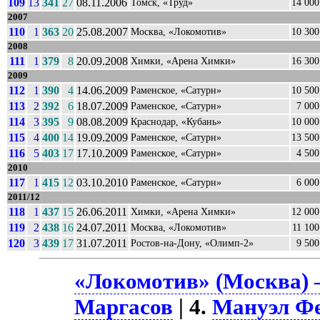
109
13
341
27
08.11.2006
Томск, «Труд»
14 000
2007
110
1
363
20
25.08.2007
Москва, «Локомотив»
10 300
2008
111
1
379
8
20.09.2008
Химки, «Арена Химки»
16 300
2009
112
1
390
4
14.06.2009
Раменское, «Сатурн»
10 500
113
2
392
6
18.07.2009
Раменское, «Сатурн»
7 000
114
3
395
9
08.08.2009
Краснодар, «Кубань»
10 000
115
4
400
14
19.09.2009
Раменское, «Сатурн»
13 500
116
5
403
17
17.10.2009
Раменское, «Сатурн»
4 500
2010
117
1
415
12
03.10.2010
Раменское, «Сатурн»
6 000
2011/12
118
1
437
15
26.06.2011
Химки, «Арена Химки»
12 000
119
2
438
16
24.07.2011
Москва, «Локомотив»
11 100
120
3
439
17
31.07.2011
Ростов-на-Дону, «Олимп-2»
9 500
«Локомотив» (Москва) –
Маргасов
| 4.
Мануэл Ф