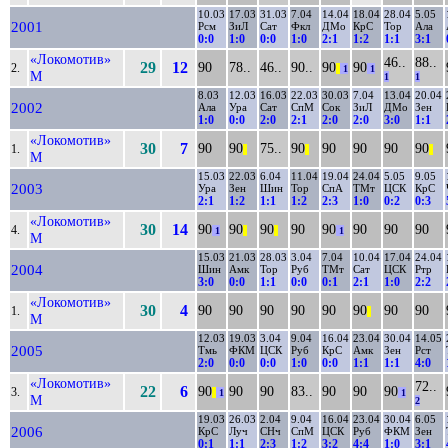
10.03
17.03
31.03
7.04
14.04
18.04
28.04
5.05
2001
Рсм
ЗиЛ
Сат
Фкл
ДМо
КрС
Тор
Ала
0:0
1:0
0:0
1:0
2:1
1:2
1:1
3:1
«Локомотив»
46..
88..
29
12
90
78..
46..
90..
90
90
2.
||
1
1
М
1
1
8.03
12.03
16.03
22.03
30.03
7.04
13.04
20.04
2002
Ала
Ура
Сат
СпМ
Сок
ЗиЛ
ДМо
Зен
1:0
0:0
2:0
2:1
2:0
2:0
3:0
1:1
«Локомотив»
30
7
90
90
75..
90
90
90
90
90
1.
||
||
||
М
15.03
22.03
6.04
11.04
19.04
24.04
5.05
9.05
2003
Ура
Зен
Шин
Тор
СпА
ТМт
ЦСК
КрС
2:1
1:2
1:1
1:2
2:3
1:0
0:2
0:3
«Локомотив»
30
14
90
90
90
90
90
90
90
90
4.
1
||
||
1
М
15.03
21.03
28.03
3.04
7.04
10.04
17.04
24.04
2004
Шин
Амк
Тор
Руб
ТМт
Сат
ЦСК
Ртр
3:0
0:0
1:1
0:0
0:1
2:1
1:0
2:2
«Локомотив»
30
4
90
90
90
90
90
90
90
90
1.
||
М
12.03
19.03
3.04
9.04
16.04
23.04
30.04
14.05
2005
Тмь
ФКМ
ЦСК
Руб
КрС
Амк
Зен
Рст
2:0
0:0
0:0
1:0
0:0
1:1
1:1
4:0
«Локомотив»
72..
22
6
90
90
90
83..
90
90
90
3.
||
1
1
М
2
19.03
26.03
2.04
9.04
16.04
23.04
30.04
6.05
2006
КрС
Луч
СНч
СпМ
ЦСК
Руб
ФКМ
Зен
0:1
1:1
2:3
1:2
3:2
4:4
1:0
3:1