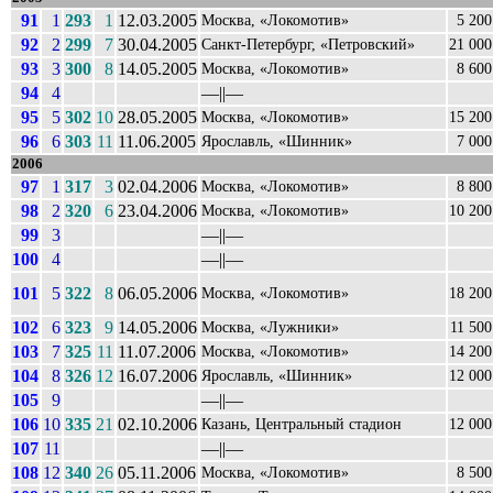
91
1
293
1
12.03.2005
Москва, «Локомотив»
5 200
92
2
299
7
30.04.2005
Санкт-Петербург, «Петровский»
21 000
93
3
300
8
14.05.2005
Москва, «Локомотив»
8 600
94
4
––||––
95
5
302
10
28.05.2005
Москва, «Локомотив»
15 200
96
6
303
11
11.06.2005
Ярославль, «Шинник»
7 000
2006
97
1
317
3
02.04.2006
Москва, «Локомотив»
8 800
98
2
320
6
23.04.2006
Москва, «Локомотив»
10 200
99
3
––||––
100
4
––||––
101
5
322
8
06.05.2006
Москва, «Локомотив»
18 200
102
6
323
9
14.05.2006
Москва, «Лужники»
11 500
103
7
325
11
11.07.2006
Москва, «Локомотив»
14 200
104
8
326
12
16.07.2006
Ярославль, «Шинник»
12 000
105
9
––||––
106
10
335
21
02.10.2006
Казань, Центральный стадион
12 000
107
11
––||––
108
12
340
26
05.11.2006
Москва, «Локомотив»
8 500