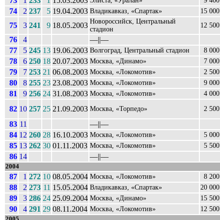
73
1
233
1
15.03.2003
Элиста, «Уралан»
9 400
74
2
237
5
19.04.2003
Владикавказ, «Спартак»
15 000
Новороссийск, Центральный
75
3
241
9
18.05.2003
12 500
стадион
76
4
––||––
77
5
245
13
19.06.2003
Волгоград, Центральный стадион
8 000
78
6
250
18
20.07.2003
Москва, «Динамо»
7 000
79
7
253
21
06.08.2003
Москва, «Локомотив»
2 500
80
8
255
23
23.08.2003
Москва, «Локомотив»
9 000
81
9
256
24
31.08.2003
Москва, «Локомотив»
4 000
82
10
257
25
21.09.2003
Москва, «Торпедо»
2 500
83
11
––||––
84
12
260
28
16.10.2003
Москва, «Локомотив»
5 000
85
13
262
30
01.11.2003
Москва, «Локомотив»
5 500
86
14
––||––
2004
87
1
272
10
08.05.2004
Москва, «Локомотив»
8 200
88
2
273
11
15.05.2004
Владикавказ, «Спартак»
20 000
89
3
286
24
25.09.2004
Москва, «Динамо»
15 500
90
4
291
29
08.11.2004
Москва, «Локомотив»
12 500
2005