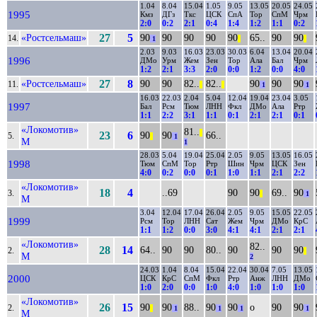
1.04
8.04
15.04
1.05
9.05
13.05
20.05
24.05
1995
Кмз
ДГз
Ткс
ЦСК
СпА
Тор
СпМ
Чрм
2:0
0:2
2:1
0:4
1:4
1:2
1:1
0:2
«Ростсельмаш»
27
5
90
90
90
90
90
65..
90
90
14.
1
||
||
2.03
9.03
16.03
23.03
30.03
6.04
13.04
20.04
1996
ДМо
Урм
Жем
Зен
Тор
Ала
Бал
Чрм
1:2
2:1
3:3
2:0
0:0
1:2
0:0
4:0
«Ростсельмаш»
27
8
90
90
82..
82..
90
90
90
11.
||
||
1
1
16.03
22.03
2.04
5.04
12.04
19.04
23.04
3.05
1997
Бал
Рсм
Тюм
ЛНН
Фкл
ДМо
Ала
Ртр
1:1
2:2
3:1
1:1
0:1
2:1
2:1
0:1
«Локомотив»
81..
||
23
6
90
90
66..
5.
||
1
М
1
28.03
5.04
19.04
25.04
2.05
9.05
13.05
16.05
1998
Тюм
СпМ
Тор
Ртр
Шин
Чрм
ЦСК
Зен
4:0
0:2
0:0
0:1
1:0
1:1
2:1
2:2
«Локомотив»
18
4
..69
90
90
69..
90
3.
||
1
М
3.04
12.04
17.04
26.04
2.05
9.05
15.05
22.05
1999
Рсм
Тор
ЛНН
Сат
Жем
Чрм
ДМо
КрС
1:1
1:2
0:0
3:0
4:1
4:1
2:1
2:1
«Локомотив»
82..
28
14
64..
90
90
80..
90
90
90
2.
||
М
2
24.03
1.04
8.04
15.04
22.04
30.04
7.05
13.05
2000
ЦСК
КрС
СпМ
Фкл
Ртр
Анж
ЛНН
ДМо
1:0
2:0
0:0
1:0
4:0
1:0
1:0
1:0
«Локомотив»
26
15
90
90
88..
90
90
о
90
90
2.
||
1
1
1
1
М