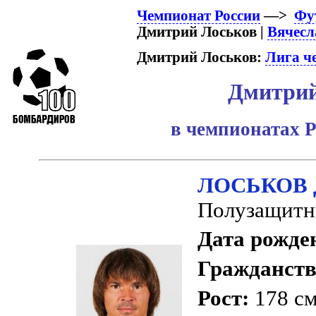
Чемпионат России
—>
Фу
Дмитрий Лоськов |
Вячесл
Дмитрий Лоськов:
Лига ч
Дмитрий
в чемпионатах Р
ЛОСЬКОВ Д
Полузащитн
Дата рожде
Гражданств
Рост:
178 с