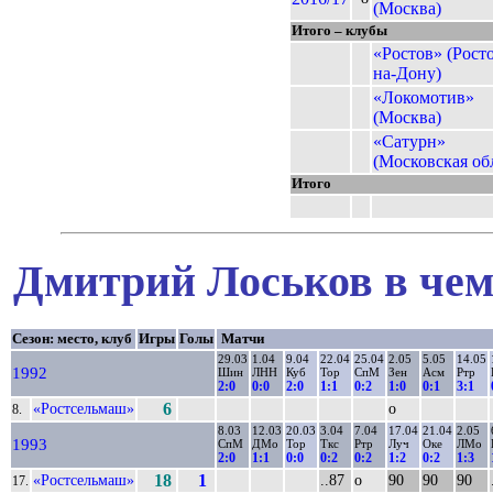
(Москва)
Итого – клубы
«Ростов» (Росто
на-Дону)
«Локомотив»
(Москва)
«Сатурн»
(Московская обл
Итого
Дмитрий Лоськов в чем
Сезон: место, клуб
Игры
Голы
Матчи
29.03
1.04
9.04
22.04
25.04
2.05
5.05
14.05
1992
Шин
ЛНН
Куб
Тор
СпМ
Зен
Асм
Ртр
2:0
0:0
2:0
1:1
0:2
1:0
0:1
3:1
«Ростсельмаш»
6
о
8.
8.03
12.03
20.03
3.04
7.04
17.04
21.04
2.05
1993
СпМ
ДМо
Тор
Ткс
Ртр
Луч
Оке
ЛМо
2:0
1:1
0:0
0:2
0:2
1:2
0:2
1:3
«Ростсельмаш»
18
1
..87
о
90
90
90
17.