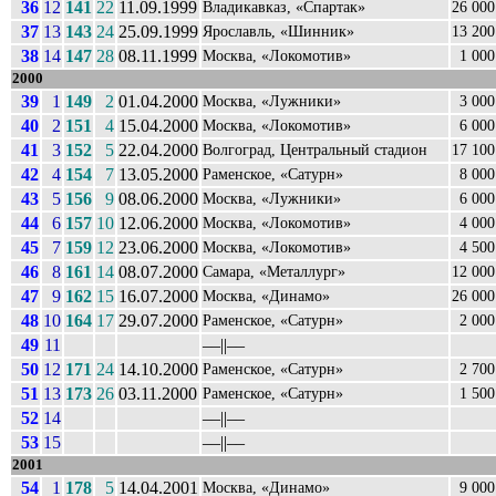
36
12
141
22
11.09.1999
Владикавказ, «Спартак»
26 000
37
13
143
24
25.09.1999
Ярославль, «Шинник»
13 200
38
14
147
28
08.11.1999
Москва, «Локомотив»
1 000
2000
39
1
149
2
01.04.2000
Москва, «Лужники»
3 000
40
2
151
4
15.04.2000
Москва, «Локомотив»
6 000
41
3
152
5
22.04.2000
Волгоград, Центральный стадион
17 100
42
4
154
7
13.05.2000
Раменское, «Сатурн»
8 000
43
5
156
9
08.06.2000
Москва, «Лужники»
6 000
44
6
157
10
12.06.2000
Москва, «Локомотив»
4 000
45
7
159
12
23.06.2000
Москва, «Локомотив»
4 500
46
8
161
14
08.07.2000
Самара, «Металлург»
12 000
47
9
162
15
16.07.2000
Москва, «Динамо»
26 000
48
10
164
17
29.07.2000
Раменское, «Сатурн»
2 000
49
11
––||––
50
12
171
24
14.10.2000
Раменское, «Сатурн»
2 700
51
13
173
26
03.11.2000
Раменское, «Сатурн»
1 500
52
14
––||––
53
15
––||––
2001
54
1
178
5
14.04.2001
Москва, «Динамо»
9 000