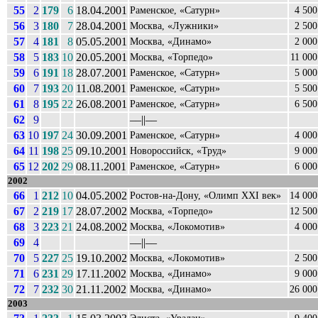
55
2
179
6
18.04.2001
Раменское, «Сатурн»
4 500
56
3
180
7
28.04.2001
Москва, «Лужники»
2 500
57
4
181
8
05.05.2001
Москва, «Динамо»
2 000
58
5
183
10
20.05.2001
Москва, «Торпедо»
11 000
59
6
191
18
28.07.2001
Раменское, «Сатурн»
5 000
60
7
193
20
11.08.2001
Раменское, «Сатурн»
5 500
61
8
195
22
26.08.2001
Раменское, «Сатурн»
6 500
62
9
––||––
63
10
197
24
30.09.2001
Раменское, «Сатурн»
4 000
64
11
198
25
09.10.2001
Новороссийск, «Труд»
9 000
65
12
202
29
08.11.2001
Раменское, «Сатурн»
6 000
2002
66
1
212
10
04.05.2002
Ростов-на-Дону, «Олимп XXI век»
14 000
67
2
219
17
28.07.2002
Москва, «Торпедо»
12 500
68
3
223
21
24.08.2002
Москва, «Локомотив»
4 000
69
4
––||––
70
5
227
25
19.10.2002
Москва, «Локомотив»
2 500
71
6
231
29
17.11.2002
Москва, «Динамо»
9 000
72
7
232
30
21.11.2002
Москва, «Динамо»
26 000
2003