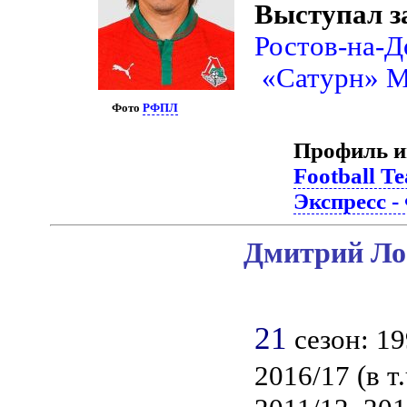
Выступал з
Ростов-на-Д
«Сатурн» М
Фото
РФПЛ
Профиль и
Football T
Экспресс -
Дмитрий Лос
21
сезон: 19
2016/17 (в т