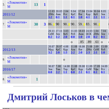
«Локомотив»
13
1
5.
М
12.03
20.03
2.04
9.04
17.04
23.04
30.04
8.05
2011/12
ДМо
Амк
Рст
КрС
Влг
Кдр
Куб
Зен
3:2
0:1
1:1
0:1
1:0
4:1
2:1
1:1
«Локомотив»
30
3
86..
90
90..
90..
59..
83..
90..
7.
||
||
||
||
М
20.11
27.11
3.03
11.03
18.03
24.03
1.04
7.04
СпМ
Зен
Куб
Руб
Анж
ЦСК
ДМо
Зен
0:2
1:2
2:0
0:0
1:0
2:0
0:2
0:1
о
..85
..89
..61
о
20.07
28.07
4.08
11.08
18.08
25.08
2.09
15.09
2012/13
Мрд
КрС
Кдр
Ала
Влг
ДМо
СпМ
Руб
3:2
2:0
1:3
2:2
2:0
2:3
2:1
1:0
«Локомотив»
о
9.
М
30.07
7.08
14.08
21.08
28.08
11.09
17.09
24.09
2016/17
Зен
Тмь
Тер
КрС
Кдр
СпМ
Уфа
Рст
0:0
2:2
1:1
0:0
2:1
0:1
0:1
0:1
«Локомотив»
1
8.
М
Дмитрий Лоськов в че