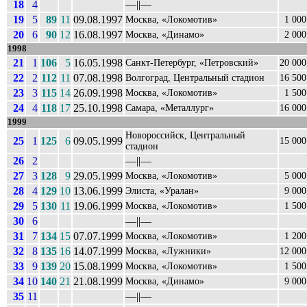
18
4
––||––
19
5
89
11
09.08.1997
Москва, «Локомотив»
1 000
20
6
90
12
16.08.1997
Москва, «Динамо»
2 000
1998
21
1
106
5
16.05.1998
Санкт-Петербург, «Петровский»
20 000
22
2
112
11
07.08.1998
Волгоград, Центральный стадион
16 500
23
3
115
14
26.09.1998
Москва, «Локомотив»
1 500
24
4
118
17
25.10.1998
Самара, «Металлург»
16 000
1999
Новороссийск, Центральный
25
1
125
6
09.05.1999
15 000
стадион
26
2
––||––
27
3
128
9
29.05.1999
Москва, «Локомотив»
5 000
28
4
129
10
13.06.1999
Элиста, «Уралан»
9 000
29
5
130
11
19.06.1999
Москва, «Локомотив»
1 500
30
6
––||––
31
7
134
15
07.07.1999
Москва, «Локомотив»
1 200
32
8
135
16
14.07.1999
Москва, «Лужники»
12 000
33
9
139
20
15.08.1999
Москва, «Локомотив»
1 500
34
10
140
21
21.08.1999
Москва, «Динамо»
9 000
35
11
––||––