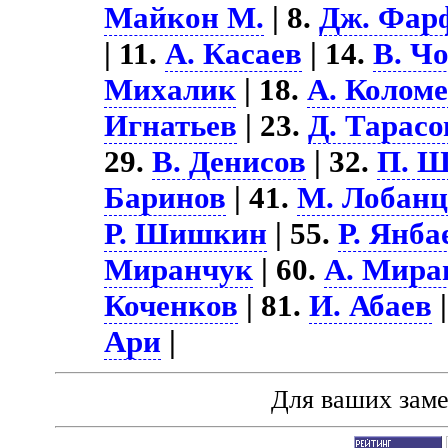
Майкон М.
| 8.
Дж. Фар
| 11.
А. Касаев
| 14.
В. Ч
Михалик
| 18.
А. Колом
Игнатьев
| 23.
Д. Тарасо
29.
В. Денисов
| 32.
П. Ш
Баринов
| 41.
М. Лобанц
Р. Шишкин
| 55.
Р. Янба
Миранчук
| 60.
А. Мира
Коченков
| 81.
И. Абаев
|
Ари
|
Для ваших зам