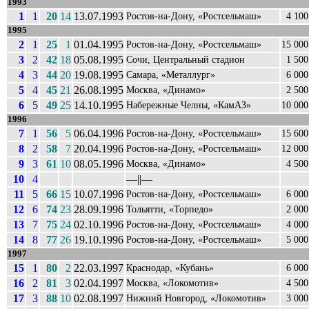
1993
1
1
20
14
13.07.1993
Ростов-на-Дону, «Ростсельмаш»
4 100
1995
2
1
25
1
01.04.1995
Ростов-на-Дону, «Ростсельмаш»
15 000
3
2
42
18
05.08.1995
Сочи, Центральный стадион
1 500
4
3
44
20
19.08.1995
Самара, «Металлург»
6 000
5
4
45
21
26.08.1995
Москва, «Динамо»
2 500
6
5
49
25
14.10.1995
Набережные Челны, «КамАЗ»
10 000
1996
7
1
56
5
06.04.1996
Ростов-на-Дону, «Ростсельмаш»
15 600
8
2
58
7
20.04.1996
Ростов-на-Дону, «Ростсельмаш»
12 000
9
3
61
10
08.05.1996
Москва, «Динамо»
4 500
10
4
––||––
11
5
66
15
10.07.1996
Ростов-на-Дону, «Ростсельмаш»
6 000
12
6
74
23
28.09.1996
Тольятти, «Торпедо»
2 000
13
7
75
24
02.10.1996
Ростов-на-Дону, «Ростсельмаш»
4 000
14
8
77
26
19.10.1996
Ростов-на-Дону, «Ростсельмаш»
5 000
1997
15
1
80
2
22.03.1997
Краснодар, «Кубань»
6 000
16
2
81
3
02.04.1997
Москва, «Локомотив»
4 500
17
3
88
10
02.08.1997
Нижний Новгород, «Локомотив»
3 000