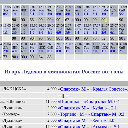
5
14.05
17.05
2.07
9.07
12.07
19.07
23.07
29.07
2.08
9.08
12.08
29.08
5.09
11.09
Зен
Асм
ЛНН
Куб
Рсм
Тор
Шин
Зен
Асм
КрС
Ртр
ЛМо
ЦСК
СпВ
0:2
1:1
1:0
5:1
0:0
3:0
0:0
4:0
5:1
1:1
3:1
1:0
1:1
5:2
90
90
66..
90
90
90
62..
90
90
90
90
90
1
1
1
||
05
16.05
26.05
5.06
13.06
16.06
20.06
27.06
2.07
9.07
13.07
17.07
21.07
25.07
3.08
Тор
ЛНН
Ткс
Кмз
Луч
Оке
ЦСК
ЛМо
СпВ
Жем
Урм
Урм
Кмз
Ртр
1:1
2:0
2:0
1:0
3:0
1:1
6:0
3:0
1:1
2:2
8:2
2:0
6:1
1:1
90
90
90
90
90
90
90
90
90
70..
82..
90
90
||
3
1
1
04
28.04
2.05
10.05
14.05
18.05
26.05
20.07
23.07
27.07
3.08
11.08
15.08
26.08
30.08
ДГз
ЛНН
Урм
Ртр
ЦСК
СпВ
ДГз
Кмз
Кмз
Урм
ЛНН
ЦСК
Ртр
СпВ
2:0
4:0
4:0
1:1
2:0
0:1
0:0
3:1
1:0
6:2
3:0
1:1
0:0
2:1
5
73..
90
90
90
84..
88..
2
1
Игорь Ледяхов в чемпионатах России: все голы
«Спартак» М
– «Крылья Советов».
, «ЛФК ЦСКА»
4 000
––||––
«Шинник» –
«Спартак» М
. 0:1
вль, «Шинник»
11 500
«Спартак» М
– «Кубань». 2:1
, «Лужники»
2 000
«Торпедо» М –
«Спартак» М
. 0:3
 «Торпедо»
7 800
«Спартак» М
– «Зенит». 4:0
, «Лужники»
2 500
«Спартак» М
– «Асмарал». 5:1
, «Лужники»
17 000