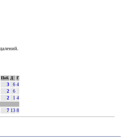
далений.
Поб.
Д
Г
3
6
4
2
6
2
1
4
7
13
8