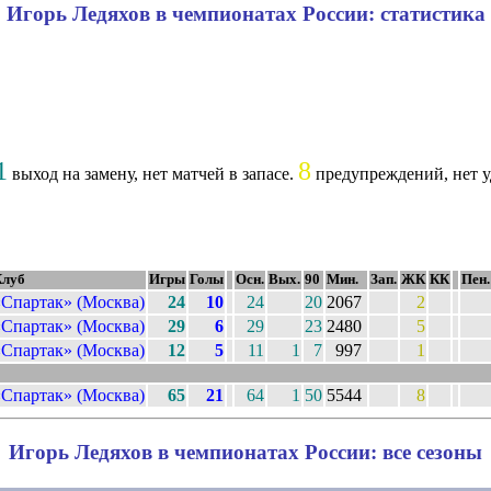
Игорь Ледяхов в чемпионатах России: статистика
1
8
выход на замену, нет матчей в запасе.
предупреждений, нет у
луб
Игры
Голы
Осн.
Вых.
90
Мин.
Зап.
ЖК
КК
Пен.
«Спартак» (Москва)
24
10
24
20
2067
2
«Спартак» (Москва)
29
6
29
23
2480
5
«Спартак» (Москва)
12
5
11
1
7
997
1
«Спартак» (Москва)
65
21
64
1
50
5544
8
Игорь Ледяхов в чемпионатах России: все сезоны