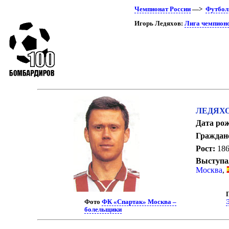
Чемпионат России
—>
Футбол
Игорь Ледяхов:
Лига чемпион
ЛЕДЯХОВ
Дата ро
Граждан
Рост:
186
Выступа
Москва
,
Фото
ФК «Спартак» Москва –
болельщики