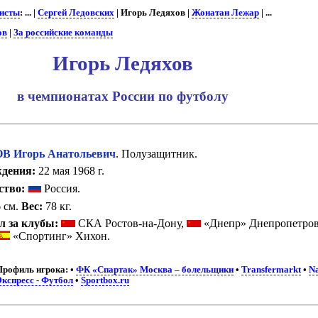
исты
: ... |
Сергей Ледовских
| Игорь Ледяхов |
Жонатан Лежар
| ...
ов
|
За российские команды
Игорь Ледяхов
в чемпионатах России по футболу
 Игорь Анатольевич
. Полузащитник.
ждения:
22 мая 1968 г.
ство:
Россия.
 см.
Вес:
78 кг.
л за клубы:
СКА Ростов-на-Дону,
«Днепр» Днепропетро
«Спортинг» Хихон.
Профиль игрока:
•
ФК «Спартак» Москва – болельщики
•
Transfermarkt
•
Na
Экспресс - Футбол
•
Sportbox.ru