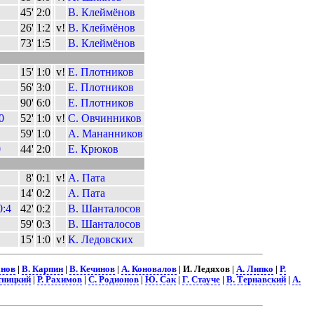
45'
2:0
В. Клеймёнов
26'
1:2
v!
В. Клеймёнов
73'
1:5
В. Клеймёнов
15'
1:0
v!
Е. Плотников
56'
3:0
Е. Плотников
90'
6:0
Е. Плотников
0
52'
1:0
v!
С. Овчинников
59'
1:0
А. Мананников
0
44'
2:0
Е. Крюков
8'
0:1
v!
А. Пата
14'
0:2
А. Пата
0:4
42'
0:2
В. Шанталосов
59'
0:3
В. Шанталосов
15'
1:0
v!
К. Ледовских
анов
|
В. Карпин
|
В. Кечинов
|
А. Коновалов
| И. Ледяхов |
А. Липко
|
Р.
тницкий
|
Р. Рахимов
|
С. Родионов
|
Ю. Сак
|
Г. Стауче
|
В. Тернавский
|
А.