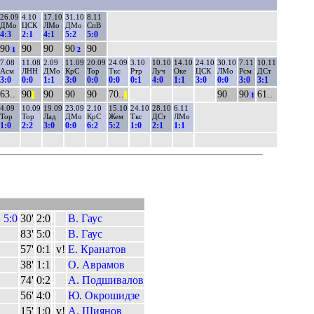
26.09
4.10
17.10
31.10
8.11
ДМо
ЦСК
ЛМо
ДМо
СпВ
4:3
2:1
4:1
5:2
5:0
90
90
90
90
90
1
2
7.08
11.08
2.09
11.09
20.09
24.09
3.10
10.10
14.10
24.10
30.10
7.11
10.11
Асм
ЛНН
ДМо
КрС
Тор
Ткс
Ртр
Луч
Оке
ЦСК
ЛМо
Рсм
ДСт
3:0
0:0
1:1
3:0
0:0
0:0
0:1
4:0
1:1
3:0
0:0
3:0
3:1
63..
90
90
90
90
70..
90
90
61..
||
||
1
4.09
10.09
19.09
23.09
2.10
15.10
24.10
28.10
6.11
Тор
Тор
Лад
ДМо
КрС
Жем
Ткс
ДСт
ЛМо
1:0
2:2
3:0
0:0
6:2
5:2
1:0
2:1
1:1
 5:0
30'
2:0
В. Гаус
83'
5:0
В. Гаус
57'
0:1
v!
Е. Кранатов
38'
1:1
О. Аврамов
74'
0:2
А. Подшивалов
56'
4:0
Ю. Окрошидзе
15'
1:0
v!
А. Шиянов