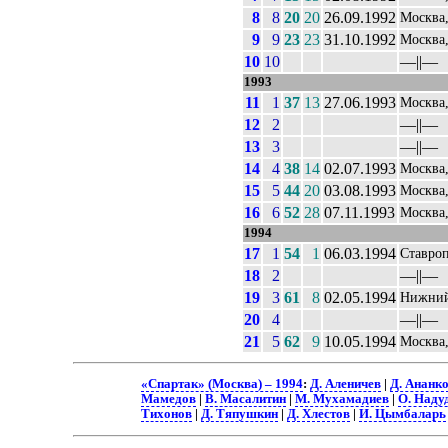
8
8
20
20
26.09.1992
Москва
9
9
23
23
31.10.1992
Москва
10
10
––||––
1993
11
1
37
13
27.06.1993
Москва
12
2
––||––
13
3
––||––
14
4
38
14
02.07.1993
Москва
15
5
44
20
03.08.1993
Москва
16
6
52
28
07.11.1993
Москва
1994
17
1
54
1
06.03.1994
Ставро
18
2
––||––
19
3
61
8
02.05.1994
Нижний
20
4
––||––
21
5
62
9
10.05.1994
Москва
«Спартак» (Москва) – 1994
:
Д. Аленичев
|
Д. Ананк
Мамедов
|
В. Масалитин
|
М. Мухамадиев
|
О. Наду
Тихонов
|
Д. Тяпушкин
|
Д. Хлестов
|
И. Цымбаларь