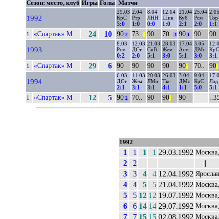
Сезон: место, клуб
Игры
Голы
Матчи
29.03
2.04
8.04
12.04
21.04
25.04
2.0
1992
КрС
Ртр
ЛНН
Шин
Куб
Рсм
Тор
5:0
1:0
0:0
1:0
2:1
2:0
1:1
«Спартак» М
24
10
90
73..
90
70..
90
90
90
1.
2
||
1
1
8.03
12.03
21.03
28.03
17.04
3.05
12.
1993
Рсм
ДСт
СпВ
Жем
Асм
ДМо
КрС
0:2
2:0
5:1
3:0
5:1
3:0
3:1
«Спартак» М
29
6
90
90
90
90
90
70..
90
1.
||
||
6.03
11.03
20.03
26.03
3.04
9.04
17.
1994
ДСт
Жем
ЛМо
Ткс
ДМо
КрС
Лад
2:1
3:1
3:1
4:1
1:1
5:0
5:1
«Спартак» М
12
5
90
70..
90
90
90
..3
1.
2
||
1992
1
1
1
1
29.03.1992
Москва
2
2
––||––
3
3
4
4
12.04.1992
Яросла
4
4
5
5
21.04.1992
Москва
5
5
12
12
19.07.1992
Москва,
6
6
14
14
29.07.1992
Москва
7
7
15
15
02.08.1992
Москва