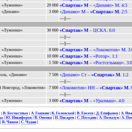
«Спартак» М
– «Динамо» М. 4:3
, «Лужники»
20 000
«Динамо» М –
«Спартак» М
. 2:5
, «Динамо»
3 000
––||––
«Спартак» М
– ЦСКА. 6:0
, «Лужники»
30 000
––||––
––||––
«Спартак» М
– «Локомотив» М. 3:
, «Лужники»
8 000
«Спартак» М
– «Ротор». 1:1
, «Лужники»
10 000
«Спартак» М
– «Ростсельмаш». 3:
, «Лужники»
1 500
«Динамо» Ст –
«Спартак» М
. 1:2
поль, «Динамо»
7 500
––||––
«Локомотив» НН –
«Спартак» М
. 
 Новгород, «Локомотив»
7 000
––||––
«Спартак» М
– «Уралмаш». 4:0
, «Лужники»
3 000
о
|
В. Бесчастных
|
А. Гашкин
|
К. Головской
|
В. Евсеев
|
Д. Епифанов
|
А. Ив
да
|
Ю. Никифоров
|
В. Онопко
|
Н. Писарев
|
С. Погодин
|
А. Помазун
|
А. Пя
|
В. Чижов
|
С. Чудин
|