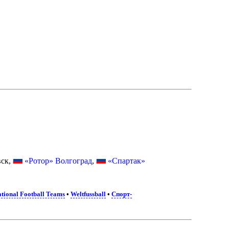
вск,
«Ротор» Волгоград
,
«Спартак»
tional Football Teams
•
Weltfussball
•
Спорт-