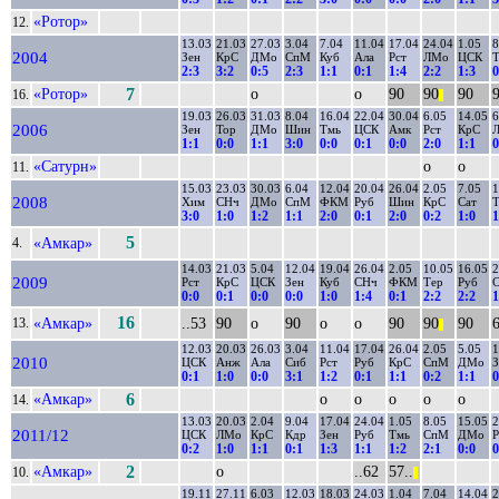
«Ротор»
12.
13.03
21.03
27.03
3.04
7.04
11.04
17.04
24.04
1.05
8
2004
Зен
КрС
ДМо
СпМ
Куб
Ала
Рст
ЛМо
ЦСК
2:3
3:2
0:5
2:3
1:1
0:1
1:4
2:2
1:3
0
«Ротор»
7
о
о
90
90
90
16.
||
19.03
26.03
31.03
8.04
16.04
22.04
30.04
6.05
14.05
6
2006
Зен
Тор
ДМо
Шин
Тмь
ЦСК
Амк
Рст
КрС
1:1
0:0
1:1
3:0
0:0
0:1
0:0
2:0
1:1
0
«Сатурн»
о
о
11.
15.03
23.03
30.03
6.04
12.04
20.04
26.04
2.05
7.05
1
2008
Хим
СНч
ДМо
СпМ
ФКМ
Руб
Шин
КрС
Сат
Т
3:0
1:0
1:2
1:1
2:0
0:1
2:0
0:2
1:0
1
5
«Амкар»
4.
14.03
21.03
5.04
12.04
19.04
26.04
2.05
10.05
16.05
2
2009
Рст
КрС
ЦСК
Зен
Куб
СНч
ФКМ
Тер
Руб
0:0
0:1
0:0
0:0
1:0
1:4
0:1
2:2
2:2
1
16
«Амкар»
..53
90
о
90
о
о
90
90
90
6
13.
||
12.03
20.03
26.03
3.04
11.04
17.04
26.04
2.05
5.05
1
2010
ЦСК
Анж
Ала
Сиб
Рст
Руб
КрС
СпМ
ДМо
З
0:1
1:0
0:0
3:1
1:2
0:1
1:1
0:2
1:1
0
«Амкар»
6
о
о
о
о
о
14.
13.03
20.03
2.04
9.04
17.04
24.04
1.05
8.05
15.05
2
2011/12
ЦСК
ЛМо
КрС
Кдр
Зен
Руб
Тмь
СпМ
ДМо
Р
0:2
1:0
1:1
0:1
1:3
1:1
1:2
2:1
0:0
0
«Амкар»
2
о
..62
57..
10.
||
19.11
27.11
6.03
12.03
18.03
24.03
1.04
7.04
14.04
2