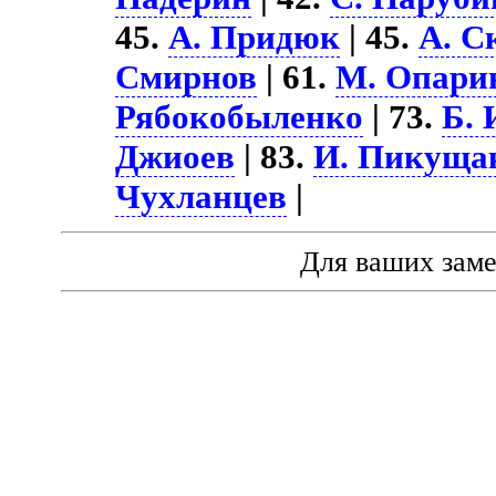
45.
А. Придюк
| 45.
А. С
Смирнов
| 61.
М. Опари
Рябокобыленко
| 73.
Б. 
Джиоев
| 83.
И. Пикуща
Чухланцев
|
Для ваших зам