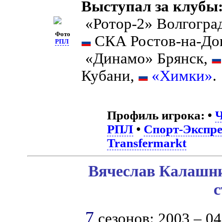
Выступал за клубы
«Ротор-2» Волгогра
Фото
СКА Ростов-на-До
РПЛ
«Динамо» Брянск,
Кубани,
«Химки»
.
Профиль игрока:
•
Ч
РПЛ
•
Спорт-Экспре
Transfermarkt
Вячеслав Калашни
с
7
сезонов: 2003 – 04,