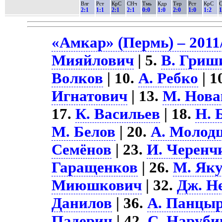
Влг
Рст
КрС
СНч
Тмь
Кдр
Тер
Рст
КрС
2:1
1:1
2:1
2:1
0:0
1:0
2:0
1:0
1:2
1
«Амкар» (Пермь) – 2011
Мияйлович
| 5.
В. Гриш
Волков
| 10.
А. Ребко
| 1
Игнатович
| 13.
М. Нова
17.
К. Васильев
| 18.
Н. 
М. Белов
| 20.
А. Молод
Семёнов
| 23.
И. Черенч
Гаращенков
| 26.
М. Як
Миюшкович
| 32.
Дж. Н
Данилов
| 36.
А. Панцы
Падерин
| 42.
С. Наруби