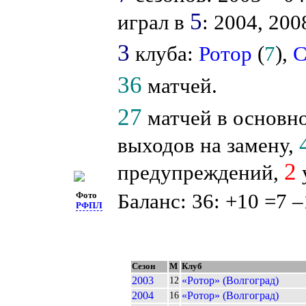
5
играл в
: 2004, 200
3
клуба:
Ротор
(
7
),
С
36
матчей.
27
матчей в основн
выходов на замену,
2
предупреждений,
Баланс: 36: +10 =7 –
Фото
РФПЛ
Сезон
М
Клуб
2003
«Ротор» (Волгоград)
12
2004
«Ротор» (Волгоград)
16