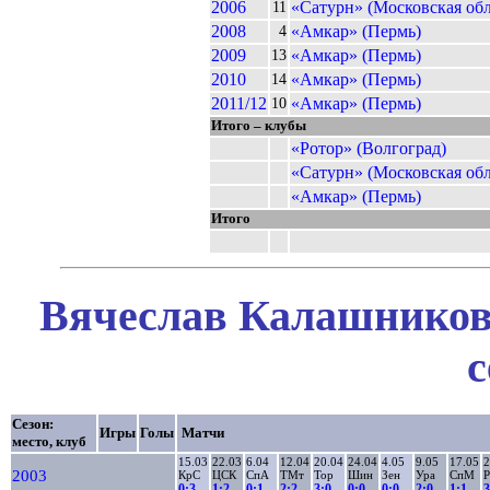
2006
«Сатурн» (Московская обл
11
2008
«Амкар» (Пермь)
4
2009
«Амкар» (Пермь)
13
2010
«Амкар» (Пермь)
14
2011/12
«Амкар» (Пермь)
10
Итого – клубы
«Ротор» (Волгоград)
«Сатурн» (Московская обл
«Амкар» (Пермь)
Итого
Вячеслав Калашников 
с
Сезон:
Игры
Голы
Матчи
место, клуб
15.03
22.03
6.04
12.04
20.04
24.04
4.05
9.05
17.05
2
2003
КрС
ЦСК
СпА
ТМт
Тор
Шин
Зен
Ура
СпМ
Р
0:3
1:2
0:1
2:2
3:0
0:0
0:0
2:0
1:1
3