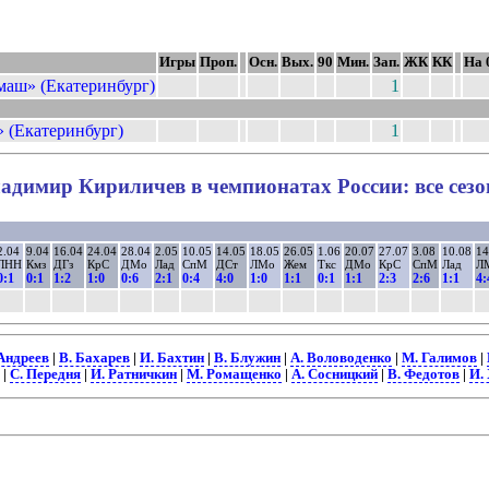
Игры
Проп.
Осн.
Вых.
90
Мин.
Зап.
ЖК
КК
На 
маш» (Екатеринбург)
1
 (Екатеринбург)
1
адимир Кириличев в чемпионатах России: все сез
2.04
9.04
16.04
24.04
28.04
2.05
10.05
14.05
18.05
26.05
1.06
20.07
27.07
3.08
10.08
14
ЛНН
Кмз
ДГз
КрС
ДМо
Лад
СпМ
ДСт
ЛМо
Жем
Ткс
ДМо
КрС
СпМ
Лад
Л
0:1
0:1
1:2
1:0
0:6
2:1
0:4
4:0
1:0
1:1
0:1
1:1
2:3
2:6
1:1
4:
Андреев
|
В. Бахарев
|
И. Бахтин
|
В. Блужин
|
А. Воловоденко
|
М. Галимов
|
|
С. Передня
|
И. Ратничкин
|
М. Ромащенко
|
А. Сосницкий
|
В. Федотов
|
И.