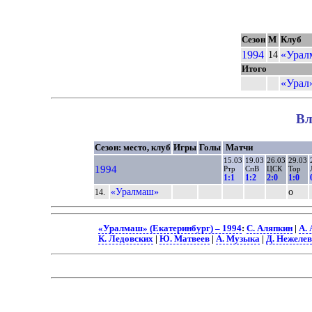
Сезон
М
Клуб
1994
«Урал
14
Итого
«Урал»
Вл
Сезон: место, клуб
Игры
Голы
Матчи
15.03
19.03
26.03
29.03
1994
Ртр
СпВ
ЦСК
Тор
1:1
1:2
2:0
1:0
«Уралмаш»
о
14.
«Уралмаш» (Екатеринбург) – 1994
:
С. Аляпкин
|
А. 
К. Ледовских
|
Ю. Матвеев
|
А. Музыка
|
Д. Нежелев