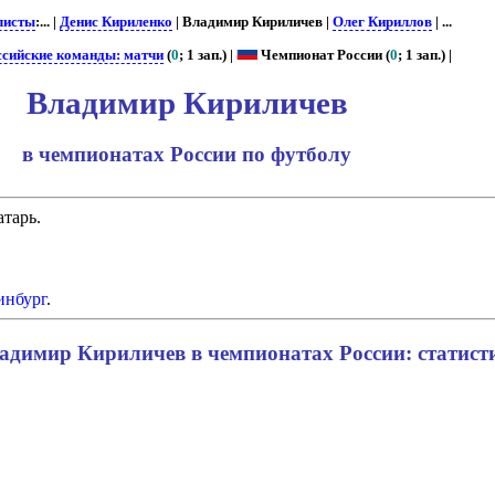
листы
:... |
Денис Кириленко
| Владимир Кириличев |
Олег Кириллов
| ...
ссийские команды: матчи
(
0
; 1 зап.) |
Чемпионат России (
0
; 1 зап.) |
Владимир Кириличев
в чемпионатах России по футболу
атарь.
инбург
.
адимир Кириличев в чемпионатах России: статист