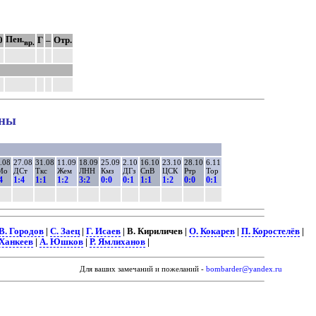
Пен.
0
Г
–
Отр.
вр.
оны
.08
27.08
31.08
11.09
18.09
25.09
2.10
16.10
23.10
28.10
6.11
Мо
ДСт
Ткс
Жем
ЛНН
Кмз
ДГз
СпВ
ЦСК
Ртр
Тор
4
1:4
1:1
1:2
3:2
0:0
0:1
1:1
1:2
0:0
0:1
В. Городов
|
С. Заец
|
Г. Исаев
| В. Кириличев |
О. Кокарев
|
П. Коростелёв
|
 Ханкеев
|
А. Юшков
|
Р. Ямлиханов
|
Для ваших замечаний и пожеланий -
bombarder@yandex.ru