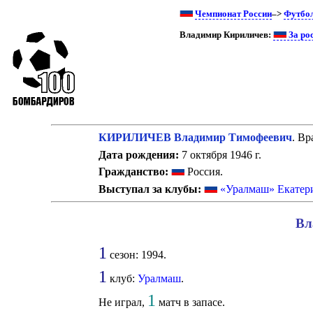
Чемпионат России
–>
Футбо
Владимир Кириличев:
За ро
КИРИЛИЧЕВ Владимир Тимофеевич
. Вр
Дата рождения:
7 октября 1946 г.
Гражданство:
Россия.
Выступал за клубы:
«Уралмаш» Екатер
Вл
1
сезон: 1994.
1
клуб:
Уралмаш
.
1
Не играл,
матч в запасе.