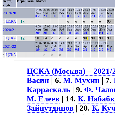
место,
Игры
Голы
Матчи
клуб
14.07
20.07
28.07
4.08
11.08
19.08
25.08
1.09
15.09
22.09
2019/20
КрС
Орб
ЛМо
Руб
Соч
СпМ
Ахм
Арс
Тмб
Кдр
0:2
2:1
1:0
1:0
0:0
1:2
3:0
2:1
2:0
3:2
ЦСКА
13
о
о
о
о
о
90
4.
8.08
15.08
19.08
22.08
26.08
30.08
13.09
20.09
27.09
3.10
2020/21
Хим
Тмб
Зен
Руб
Кдр
Ахм
СпМ
Уфа
ЛМо
Урл
2:0
2:1
1:2
1:2
1:1
3:0
3:1
1:0
0:1
2:0
ЦСКА
12
90
64..
о
о
о
о
90
90
90
90
6.
||
25.07
31.07
8.08
14.08
21.08
26.08
12.09
20.09
27.09
2.10
2021/22
Уфа
ЛМо
ДМо
Рст
Ахм
Зен
Арс
СпМ
НН
Кдр
1:0
1:2
1:2
3:1
2:0
0:1
2:2
1:0
2:0
0:0
ЦСКА
о
о
о
5.
ЦСКА (Москва) – 2021/
Васин
| 6.
М. Мухин
| 7.
Карраскаль
| 9.
Ф. Чало
М. Елеев
| 14.
К. Набаб
Зайнутдинов
| 20.
К. Ку