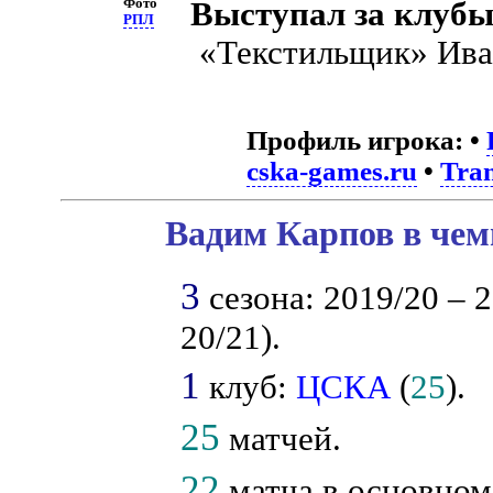
Фото
Выступал за клубы
РПЛ
«Текстильщик» Ива
Профиль игрока:
•
cska-games.ru
•
Tra
Вадим Карпов в чем
3
сезона: 2019/20 – 2
20/21).
1
клуб:
ЦСКА
(
25
).
25
матчей.
22
матча в основном