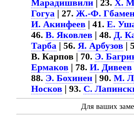
Марадишвили
| 23.
Х. М
Гогуа
| 27.
Ж.-Ф. Гбаме
И. Акинфеев
| 41.
Е. Уш
46.
В. Яковлев
| 48.
Д. К
Тарба
| 56.
Я. Арбузов
| 
В. Карпов | 70.
Э. Багри
Ермаков
| 78.
И. Дивеев
88.
Э. Бохинен
| 90.
М. 
Носков
| 93.
С. Лапинск
Для ваших зам