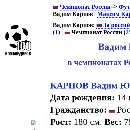
Чемпионат России
–>
Фут
Вадим Карпов |
Максим Ка
Вадим Карпов:
За россий
(
1
) |
Чемпионат России (
2
Вадим 
в чемпионатах Р
КАРПОВ Вадим Ю
Дата рождения:
14 
Гражданство:
Рос
Рост:
180 см.
Вес:
75