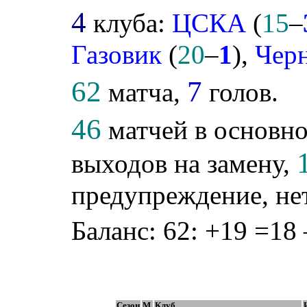
4
клуба:
ЦСКА
(
15
–
Газовик
(
20
–
1
),
Чер
62
7
матча,
голов.
46
матчей в основно
выходов на замену,
предупреждение, не
Баланс: 62: +19 =18 
Сезон
М
Клуб