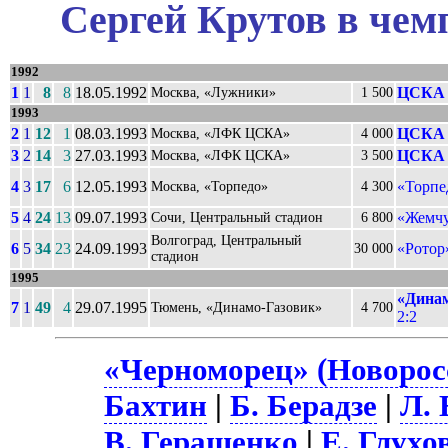
Сергей Крутов в чем
1992
1
1
8
8
18.05.1992
ЦСКА 
Москва, «Лужники»
1 500
1993
2
1
12
1
08.03.1993
ЦСКА 
Москва, «ЛФК ЦСКА»
4 000
3
2
14
3
27.03.1993
ЦСКА 
Москва, «ЛФК ЦСКА»
3 500
4
3
17
6
12.05.1993
«Торпе
Москва, «Торпедо»
4 300
5
4
24
13
09.07.1993
«Жемчу
Сочи, Центральный стадион
6 800
Волгоград, Центральный
6
5
34
23
24.09.1993
«Ротор
30 000
стадион
1995
«Динам
7
1
49
4
29.07.1995
Тюмень, «Динамо-Газовик»
4 700
2:2
«Черноморец» (Новоросс
Бахтин
|
Б. Берадзе
|
Л. 
В. Геращенко
|
Е. Глухо