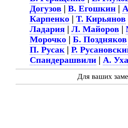
Догузов
|
В. Егошкин
|
А
Карпенко
|
Т. Кирьянов
Ладария
|
Л. Майоров
|
Морочко
|
Б. Поздняков
П. Русак
|
Р. Русановски
Спандерашвили
|
А. Ух
Для ваших зам