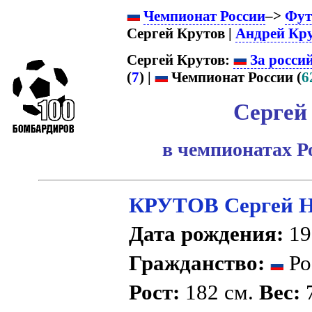
Чемпионат России
–>
Фут
Сергей Крутов |
Андрей Кр
Сергей Крутов:
За росси
(
7
) |
Чемпионат России (
6
Сергей
в чемпионатах Р
КРУТОВ Сергей Н
Дата рождения:
19
Гражданство:
Ро
Рост:
182 см.
Вес:
7