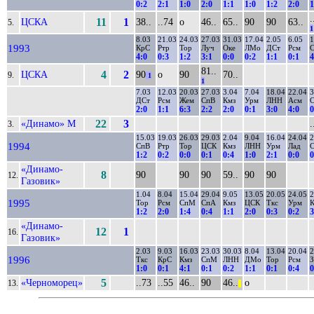
0:2
2:1
1:0
2:0
1:1
1:0
1:2
2:0
1
.
ЦСКА
11
1
38..
..74
о
46..
65..
90
90
63..
5.
1
8.03
21.03
24.03
27.03
31.03
17.04
2.05
6.05
1
1993
КрС
Ртр
Тор
Луч
Оке
ЛМо
ДСт
Рсм
4:0
0:3
1:2
3:1
0:0
0:2
1:1
0:1
4
81..
ЦСКА
4
2
90
о
90
70..
9.
1
1
7.03
12.03
20.03
27.03
3.04
7.04
18.04
22.04
3
ДСт
Рсм
Жем
СпВ
Кмз
Урм
ЛНН
Асм
2:0
1:1
6:3
2:2
2:0
0:1
3:0
4:0
0
«Динамо» М
22
3
.
3.
15.03
19.03
26.03
29.03
2.04
9.04
16.04
24.04
2
1994
СпВ
Ртр
Тор
ЦСК
Кмз
ЛНН
Урм
Лад
1:2
0:2
0:0
0:1
0:4
1:0
2:1
0:0
0
«Динамо-
8
90
90
90
59..
90
90
12.
Газовик»
1.04
8.04
15.04
29.04
9.05
13.05
20.05
24.05
2
1995
Тор
Рсм
СпМ
СпА
Кмз
ЦСК
Ткс
Урм
1:2
2:0
1:4
0:4
1:1
2:0
0:3
0:2
3
«Динамо-
12
1
16.
Газовик»
2.03
9.03
16.03
23.03
30.03
8.04
13.04
20.04
2
1996
Ткс
КрС
Кмз
СпМ
ЛНН
ДМо
Тор
Рсм
З
1:0
0:1
4:1
0:1
0:2
1:1
0:1
0:4
0
«Черноморец»
5
..73
..55
46..
90
46..
о
13.
||