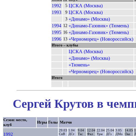
1992
ЦСКА (Москва)
5
1993
ЦСКА (Москва)
9
«Динамо» (Москва)
3
1994
«Динамо-Газовик» (Тюмень)
12
1995
«Динамо-Газовик» (Тюмень)
16
1996
«Черноморец» (Новороссийск)
13
Итого – клубы
ЦСКА (Москва)
«Динамо» (Москва)
«Тюмень»
«Черноморец» (Новороссийск)
Итого
Сергей Крутов в чемп
Сезон: место,
Игры
Голы
Матчи
клуб
29.03
1.04
9.04
12.04
22.04
25.04
3.05
14.05
1
1992
СпВ
ДСт
Ткс
Фкл
Урм
ДГз
ДМо
Оке