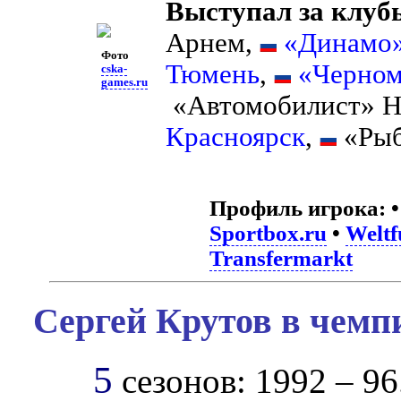
Выступал за клуб
Арнем,
«Динамо
Фото
Тюмень
,
«Черном
cska-
games.ru
«Автомобилист» Н
Красноярск
,
«Рыб
Профиль игрока:
Sportbox.ru
•
Weltf
Transfermarkt
Сергей Крутов в чемп
5
сезонов: 1992 – 96