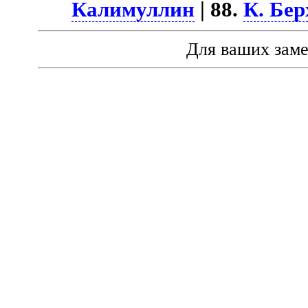
Калимуллин
| 88.
К. Бе
Для ваших зам