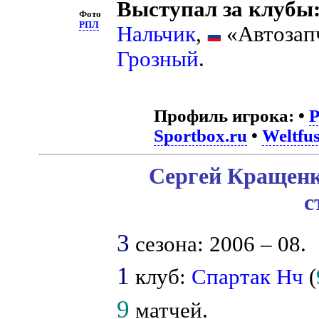
Выступал за клубы
Фото
РПЛ
Нальчик
,
«Автозапч
Грозный
.
Профиль игрока:
•
Sportbox.ru
•
Weltfus
Сергей Кращенк
с
3
сезона: 2006 – 08.
1
клуб:
Спартак Нч
(
9
матчей.