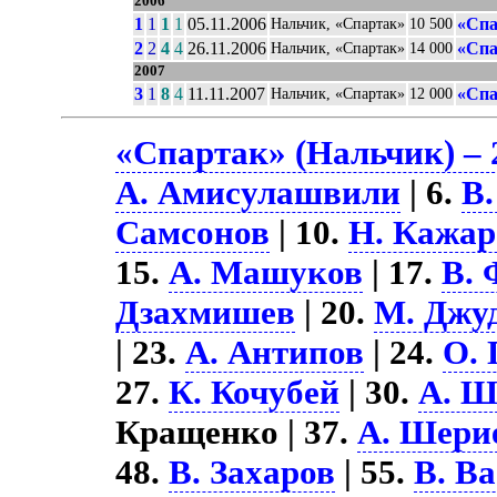
2006
1
1
1
1
05.11.2006
«Спа
Нальчик, «Спартак»
10 500
2
2
4
4
26.11.2006
«Спа
Нальчик, «Спартак»
14 000
2007
3
1
8
4
11.11.2007
«Спа
Нальчик, «Спартак»
12 000
«Спартак» (Нальчик) – 
А. Амисулашвили
| 6.
В
Самсонов
| 10.
Н. Кажар
15.
А. Машуков
| 17.
В. 
Дзахмишев
| 20.
М. Джу
| 23.
А. Антипов
| 24.
О. 
27.
К. Кочубей
| 30.
А. Ш
Кращенко | 37.
А. Шери
48.
В. Захаров
| 55.
В. В