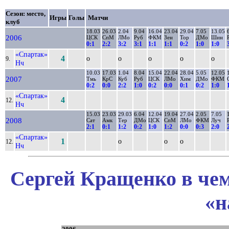
Сезон: место,
Игры
Голы
Матчи
клуб
18.03
26.03
2.04
9.04
16.04
23.04
29.04
7.05
13.05
2006
ЦСК
СпМ
ЛМо
Руб
ФКМ
Зен
Тор
ДМо
Шин
0:1
2:2
3:2
3:1
1:1
1:1
0:2
1:0
1:0
«Спартак»
4
о
о
о
о
о
9.
Нч
10.03
17.03
1.04
8.04
15.04
22.04
28.04
5.05
12.05
2007
Тмь
КрС
Куб
Руб
ЦСК
ЛМо
Хим
ДМо
ФКМ
0:2
0:0
2:2
1:0
0:2
0:0
0:1
0:2
1:0
«Спартак»
4
12.
Нч
15.03
23.03
29.03
6.04
12.04
19.04
27.04
2.05
7.05
2008
Сат
Амк
Тер
ДМо
ЦСК
СпМ
ЛМо
ФКМ
Луч
2:1
0:1
1:2
0:2
1:0
1:2
0:0
0:3
2:0
«Спартак»
1
о
о
о
12.
Нч
Сергей Кращенко в чем
«н