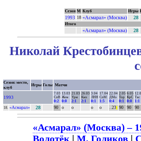
Сезон
М
Клуб
Игры
1993
«Асмарал» (Москва)
28
18
Итого
«Асмарал» (Москва)
28
Николай Крестобинцев
с
Сезон: место,
Игры
Голы
Матчи
клуб
7.03
13.03
21.03
26.03
3.04
17.04
22.04
2.05
6.05
12.
1993
СпВ
Жем
Урм
Кмз
ЛНН
СпМ
ДМо
Тор
КрС
Ткс
0:2
0:0
2:1
2:1
0:1
1:5
0:4
0:1
0:0
1:1
«Асмарал»
28
90
о
о
о
о
..23
90
90
90
18.
||
«Асмарал» (Москва) – 1
Волотёк
|
М. Голиков
|
С