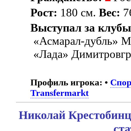
Рост:
180 см.
Вес:
76
Выступал за клубы
«Асмарал-дубль» М
«Лада» Димитровгр
Профиль игрока:
•
Спор
Transfermarkt
Николай Крестобинц
ст