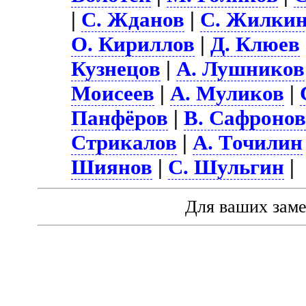
|
С. Жданов
|
С. Жилки
О. Кириллов
|
Д. Клюев
Кузнецов
|
А. Лушников
Моисеев
|
А. Муликов
|
Панфёров
|
В. Сафроно
Стрикалов
|
А. Точилин
Шиянов
|
С. Шульгин
|
Для ваших зам