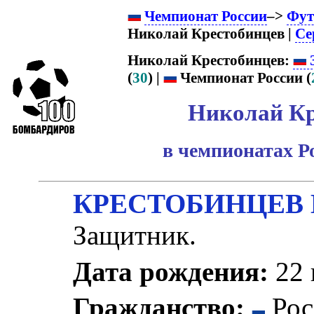
Чемпионат России
–>
Фут
Николай Крестобинцев |
Се
Николай Крестобинцев:
З
(
30
) |
Чемпионат России (
Николай Кр
в чемпионатах Р
КРЕСТОБИНЦЕВ Н
Защитник.
Дата рождения:
22 
Гражданство:
Рос