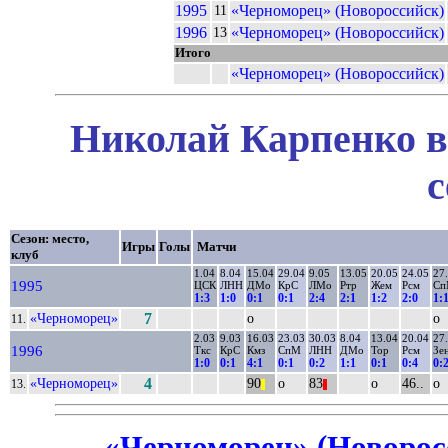
1995
«Черноморец» (Новороссийск)
11
1996
«Черноморец» (Новороссийск)
13
Итого
«Черноморец» (Новороссийск)
Николай Карпенко в
с
Сезон: место,
Игры
Голы
Матчи
клуб
1.04
8.04
15.04
29.04
9.05
13.05
20.05
24.05
27
1995
ЦСК
ЛНН
ДМо
КрС
ЛМо
Ртр
Жем
Рсм
С
1:3
1:0
0:1
0:1
2:4
2:1
1:2
2:0
1:
«Черноморец»
7
о
о
11.
2.03
9.03
16.03
23.03
30.03
8.04
13.04
20.04
27
1996
Ткс
КрС
Кмз
СпМ
ЛНН
ДМо
Тор
Рсм
Зе
1:0
0:1
4:1
0:1
0:2
1:1
0:1
0:4
0:
«Черноморец»
4
90
о
83
о
46..
о
13.
||
||
«Черноморец» (Новоросс