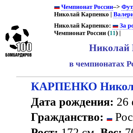
Чемпионат России
–>
Фут
Николай Карпенко |
Валер
Николай Карпенко:
За р
Чемпионат России (
11
) |
Николай 
в чемпионатах Р
КАРПЕНКО Никола
Дата рождения:
26 
Гражданство:
Рос
Рост:
172 см.
Вес:
70