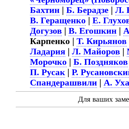
Бахтин
|
Б. Берадзе
|
Л. 
В. Геращенко
|
Е. Глухо
Догузов
|
В. Егошкин
|
А
Карпенко |
Т. Кирьянов
Ладария
|
Л. Майоров
|
Морочко
|
Б. Поздняков
П. Русак
|
Р. Русановски
Спандерашвили
|
А. Ух
Для ваших зам