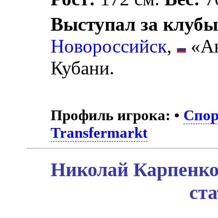
Выступал за клубы
Новороссийск
,
«Ан
Кубани.
Профиль игрока:
•
Спор
Transfermarkt
Николай Карпенко
ст