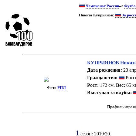
Чемпионат России
–>
Футбо
Никита Куприянов:
За росс
КУПРИЯНОВ Никита 
Дата рождения:
23 апр
Гражданство:
Росс
Рост:
172 см.
Вес:
65 кг
Фото
РПЛ
Выступал за клубы:
Профиль игрок
1
сезон: 2019/20.