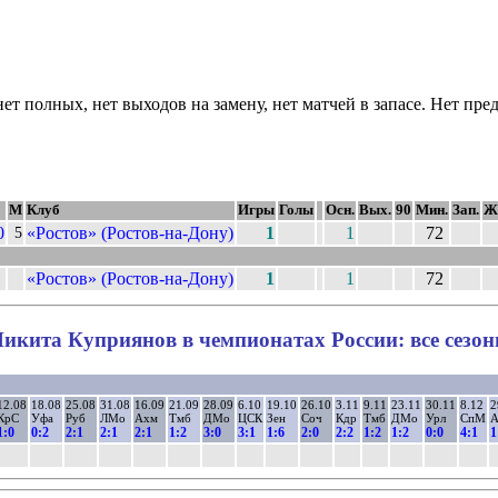
нет полных, нет выходов на замену, нет матчей в запасе. Нет пр
М
Клуб
Игры
Голы
Осн.
Вых.
90
Мин.
Зап.
Ж
0
«Ростов» (Ростов-на-Дону)
1
1
72
5
«Ростов» (Ростов-на-Дону)
1
1
72
икита Куприянов в чемпионатах России: все сезо
12.08
18.08
25.08
31.08
16.09
21.09
28.09
6.10
19.10
26.10
3.11
9.11
23.11
30.11
8.12
2
КрС
Уфа
Руб
ЛМо
Ахм
Тмб
ДМо
ЦСК
Зен
Соч
Кдр
Тмб
ДМо
Урл
СпМ
А
1:0
0:2
2:1
2:1
2:1
1:2
3:0
3:1
1:6
2:0
2:2
1:2
1:2
0:0
4:1
1