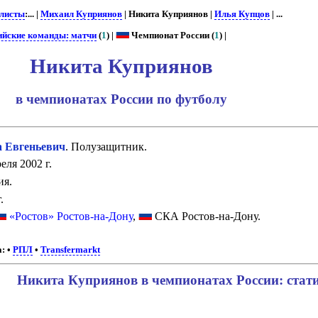
листы
:... |
Михаил Куприянов
| Никита Куприянов |
Илья Купцов
| ...
ийские команды: матчи
(
1
) |
Чемпионат России (
1
) |
Никита Куприянов
в чемпионатах России по футболу
Евгеньевич
. Полузащитник.
еля 2002 г.
ия.
.
«Ростов» Ростов-на-Дону
,
СКА Ростов-на-Дону.
а:
•
РПЛ
•
Transfermarkt
Никита Куприянов в чемпионатах России: стат