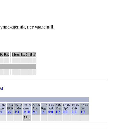
едупреждений, нет удалений.
К
КК
Пен.
Поб.
Д
Г
ны
9.02
9.03
15.03
19.06
27.06
1.07
4.07
8.07
12.07
16.07
22.07
хм
ЦСК
ЛМо
Соч
Арс
Кдр
КрС
Уфа
Орб
Руб
Зен
:1
3:2
1:3
1:10
2:1
1:1
0:0
1:2
0:0
0:0
1:2
73..