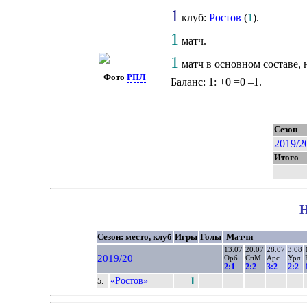
1
клуб:
Ростов
(
1
).
1
матч.
1
матч в основном составе, 
Фото
РПЛ
Баланс: 1: +0 =0 –1.
Сезон
2019/2
Итого
Н
Сезон: место, клуб
Игры
Голы
Матчи
13.07
20.07
28.07
3.08
2019/20
Орб
СпМ
Арс
Урл
2:1
2:2
3:2
2:2
«Ростов»
1
5.